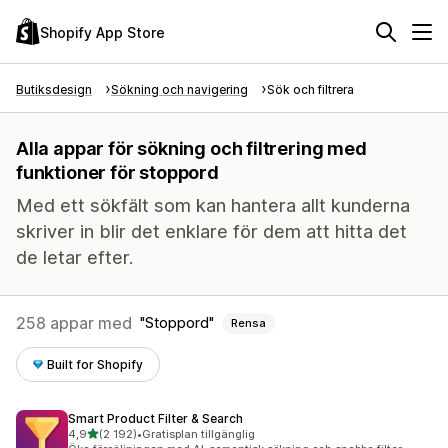
Shopify App Store
Butiksdesign
Sökning och navigering
Sök och filtrera
Alla appar för sökning och filtrering med
funktioner för stoppord
Med ett sökfält som kan hantera allt kunderna
skriver in blir det enklare för dem att hitta det
de letar efter.
258 appar med
Stoppord
Rensa
Built for Shopify
Smart Product Filter & Search
av 5 stjärnor
4,9
(2 192)
•
Gratisplan tillgänglig
2192 recensioner totalt