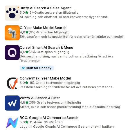
Buffy AI Search & Sales Agent
av 5 stjärnor
5,0
(3)
•
Gratis testversion tillgänglig
3 recensioner totalt
AI-sökning och chattbot. AI som konverterar dygnet runt.
C: Year Make Model Search
av 5 stjärnor
4,8
(95)
•
Gratisplan tillgänglig
95 recensioner totalt
Sök passform och kompatibilitet för delar efter år, märke och modell.
Quizell Smart AI Search & Menu
av 5 stjärnor
4,6
(76)
•
Gratisplan tillgänglig
76 recensioner totalt
Sökmerchandising, navigering och smart sökning för att öka
försäljningen
Built for Shopify
Convermax: Year Make Model
av 5 stjärnor
5,0
(15)
•
Gratis testversion tillgänglig
15 recensioner totalt
Passformssökning för bildelar för att öka butikens prestanda
Wizzy AI Search & Filter
av 5 stjärnor
4,8
(35)
•
Gratis testversion tillgänglig
35 recensioner totalt
Smart, exakt och snabb produktsökning med automatiska förslag
RCC: Google AI Commerce Search
av 5 stjärnor
5,0
(11)
•
Från $99/månad
11 recensioner totalt
Lägg till Google Clouds AI Commerce Search direkt i butiken.