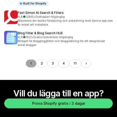
Built for Shopify
Fast Simon AI Search & Filters
av 5 stjärnor
4,8
(289)
•
Gratisplan tillgänglig
289 recensioner totalt
Maximera din butiks försäljning och avkastning med denna app som
är enkel att installera.
Blog Filter & Blog Search HUE
av 5 stjärnor
4,9
(82)
•
Gratis testversion tillgänglig
82 recensioner totalt
Widget för bloggtaggfilter och bloggsökning för ett obegränsat
antal bloggar
1
2
3
4
11
Vill du lägga till en app?
Prova Shopify gratis i 3 dagar