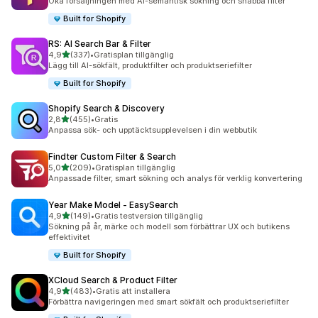
Öka försäljningen med AI-semantisk sökning och snabba filter
Built for Shopify
RS: AI Search Bar & Filter
av 5 stjärnor
4,9
(337)
•
Gratisplan tillgänglig
337 recensioner totalt
Lägg till AI-sökfält, produktfilter och produktseriefilter
Built for Shopify
Shopify Search & Discovery
av 5 stjärnor
2,8
(455)
•
Gratis
455 recensioner totalt
Anpassa sök- och upptäcktsupplevelsen i din webbutik
Findter Custom Filter & Search
av 5 stjärnor
5,0
(209)
•
Gratisplan tillgänglig
209 recensioner totalt
Anpassade filter, smart sökning och analys för verklig konvertering
Year Make Model ‑ EasySearch
av 5 stjärnor
4,9
(149)
•
Gratis testversion tillgänglig
149 recensioner totalt
Sökning på år, märke och modell som förbättrar UX och butikens
effektivitet
Built for Shopify
XCloud Search & Product Filter
av 5 stjärnor
4,9
(483)
•
Gratis att installera
483 recensioner totalt
Förbättra navigeringen med smart sökfält och produktseriefilter