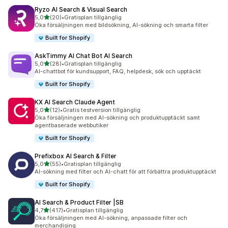
Ryzo AI Search & Visual Search
av 5 stjärnor
5,0
(20)
•
Gratisplan tillgänglig
20 recensioner totalt
Öka försäljningen med bildsökning, AI-sökning och smarta filter
Built for Shopify
AskTimmy AI Chat Bot AI Search
av 5 stjärnor
5,0
(28)
•
Gratisplan tillgänglig
28 recensioner totalt
AI-chattbot för kundsupport, FAQ, helpdesk, sök och upptäckt
Built for Shopify
KX AI Search Claude Agent
av 5 stjärnor
5,0
(12)
•
Gratis testversion tillgänglig
12 recensioner totalt
Öka försäljningen med AI-sökning och produktupptäckt samt
agentbaserade webbutiker
Built for Shopify
Prefixbox AI Search & Filter
av 5 stjärnor
5,0
(55)
•
Gratisplan tillgänglig
55 recensioner totalt
AI-sökning med filter och AI-chatt för att förbättra produktupptäckt
Built for Shopify
AI Search & Product Filter |SB
av 5 stjärnor
4,7
(417)
•
Gratisplan tillgänglig
417 recensioner totalt
Öka försäljningen med AI-sökning, anpassade filter och
merchandising.