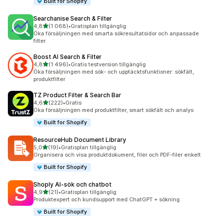
Built for Shopify
Searchanise Search & Filter
av 5 stjärnor
4,8
(1 068)
•
Gratisplan tillgänglig
1068 recensioner totalt
Öka försäljningen med smarta sökresultatsidor och anpassade
filter
Boost AI Search & Filter
av 5 stjärnor
4,8
(1 496)
•
Gratis testversion tillgänglig
1496 recensioner totalt
Öka försäljningen med sök- och upptäcktsfunktioner: sökfält,
produktfilter
TZ Product Filter & Search Bar
av 5 stjärnor
4,6
(222)
•
Gratis
222 recensioner totalt
Öka försäljningen med produktfilter, smart sökfält och analys
Built for Shopify
ResourceHub Document Library
av 5 stjärnor
5,0
(19)
•
Gratisplan tillgänglig
19 recensioner totalt
Organisera och visa produktdokument, filer och PDF-filer enkelt
Built for Shopify
Shoply AI‑sök och chatbot
av 5 stjärnor
4,9
(21)
•
Gratisplan tillgänglig
21 recensioner totalt
Produktexpert och kundsupport med ChatGPT + sökning
Built for Shopify