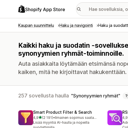
Shopify App Store
Kaupan suunnittelu
Haku ja navigointi
Haku ja suodatt
Kaikki haku ja suodatin -sovellukse
synonyymien ryhmät-toiminnoille.
Auta asiakkaita löytämään etsimänsä nope
kaiken, mitä he kirjoittavat hakukenttään.
257 sovellusta haulla
Synonyymien ryhmät
T
Smart Product Filter & Search
RS:
/ 5 tähteä
4,9
(2 191)
•
Ilmainen sopimus saatavilla
4,9
2191 arvostelua yhteensä
337
Lisää myyntiä AI-haulla ja nopeilla
Add
suodattimilla
Col