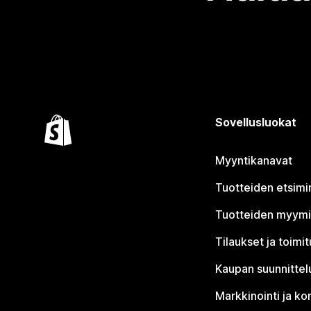
Sovellusluokat
Myyntikanavat
Tuotteiden etsimi
Tuotteiden myym
Tilaukset ja toimi
Kaupan suunnittel
Markkinointi ja ko