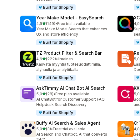
Built for Shopify
Year Make Model ‑ EasySearch
XC
/ 5 tähteä
4,9
(149)
•
Free trial available
4,9
149 arvostelua yhteensä
483
Year Make Model Search that enhances
Sup
UX and store efficiency
sea
Built for Shopify
TZ Product Filter & Search Bar
Re
/ 5 tähteä
4,6
(222)
•
Ilmainen
5,0
222 arvostelua yhteensä
19 
Kasvata myyntiä tuotesuodattimilla,
Eas
älyhaulla ja analytiikalla
Doc
Built for Shopify
AskTimmy AI Chat Bot AI Search
KX
/ 5 tähteä
5,0
(28)
•
Free plan available
5,0
28 arvostelua yhteensä
12 
AI ChatBot for Customer Support FAQ
Boo
Helpdesk Search Discovery
and
Built for Shopify
Buffy AI Search & Sales Agent
C:
/ 5 tähteä
5,0
(3)
•
Free trial available
4,8
3 arvostelua yhteensä
95 
AI Search and Chatbot. AI that converts
Sea
24/7.
by 