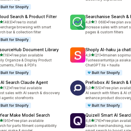
Built for Shopify
loud Search & Product Filter
Searchanise Search & F
/ 5 tähteä
/ 5 tähteä
(483)
•
Free to install
4,8
(1 068)
•
Free plan ava
 arvostelua yhteensä
1068 arvostelua yhteensä
ercharge browsing with smart
Increase sales with smart s
rch bar & collection filter
pages & custom filters
Built for Shopify
sourceHub Document Library
Shoply AI‑haku ja cha
/ 5 tähteä
/ 5 tähteä
(19)
•
Free plan available
4,9
(21)
•
Ilmainen sopimus
arvostelua yhteensä
21 arvostelua yhteensä
ily Organize & Display Product
Tuoteasiantuntija ja asiaka
uments, Files & PDFs
ChatGPT:llä + haulla
Built for Shopify
Built for Shopify
 AI Search Claude Agent
Prefixbox AI Search & F
/ 5 tähteä
/ 5 tähteä
(12)
•
Free trial available
5,0
(55)
•
Free plan availa
arvostelua yhteensä
55 arvostelua yhteensä
st sales with AI search & discovery
AI search with filters & AI c
 agentic storefronts
enhance product discover
Built for Shopify
Built for Shopify
 Year Make Model Search
Quizell Smart AI Sear
/ 5 tähteä
/ 5 tähteä
(95)
•
Free plan available
4,6
(76)
•
Free plan availa
arvostelua yhteensä
76 arvostelua yhteensä
rch for parts fitment compatibility
Search merchandising, nav
year, make & model.
smart search to boost sale