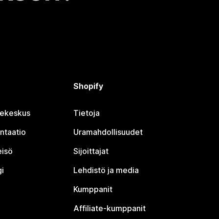
Shopify
jekeskus
Tietoja
ntaatio
Uramahdollisuudet
eisö
Sijoittajat
i
Lehdistö ja media
Kumppanit
Affiliate-kumppanit