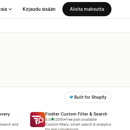
ksia
Kirjaudu sisään
Aloita maksutta
Built for Shopify
overy
Findter Custom Filter & Search
/ 5 tähteä
5,0
(209)
•
Free plan available
209 arvostelua yhteensä
 search and
Custom filters, smart search & analytics
for real conversions