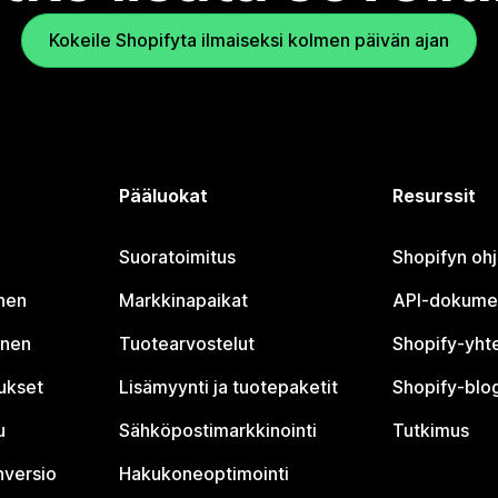
Kokeile Shopifyta ilmaiseksi kolmen päivän ajan
Pääluokat
Resurssit
Suoratoimitus
Shopifyn oh
nen
Markkinapaikat
API-dokume
inen
Tuotearvostelut
Shopify-yht
tukset
Lisämyynti ja tuotepaketit
Shopify-blog
u
Sähköpostimarkkinointi
Tutkimus
nversio
Hakukoneoptimointi