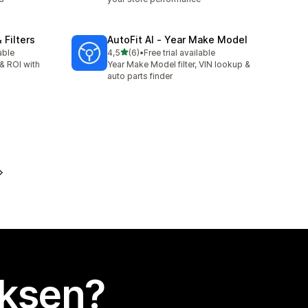
 Filters
AutoFit AI ‑ Year Make Model
/ 5 tähteä
able
4,5
(6)
•
Free trial available
6 arvostelua yhteensä
& ROI with
Year Make Model filter, VIN lookup &
auto parts finder
uksen?