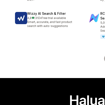
Wizzy AI Search & Filter
RC
/ 5 tähteä
4,8
(35)
•
Free trial available
Se
35 arvostelua yhteensä
Smart, accurate, and fast product
5,0
11 
search with auto-suggestions
Ad
Sea
Halua