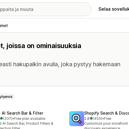
Selaa sovellu
imet
t, joissa on ominaisuuksia
asti hakupalkin avulla, joka pystyy hakemaan
yhjennä
 AI Search Bar & Filter
Shopify Search & Disc
/ 5 tähteä
/ 5 tähteä
(337)
•
Free plan available
2,8
(455)
•
Free
 arvostelua yhteensä
455 arvostelua yhteensä
 AI Search Bar, Product Filters &
Customize your storefront
lection Filter
discovery experience