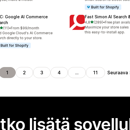
Built for Shopify
C: Google AI Commerce
Fast Simon AI Search &
/ 5 tähteä
arch
4,8
(289)
•
Free plan avail
289 arvostelua yhteensä
Maximize your store sales 
/ 5 tähteä
(11)
•
From $99/month
arvostelua yhteensä
this easy-to-install app.
d Google Cloud's AI Commerce
rch directly to your store.
Built for Shopify
Seuraava
1
2
3
4
…
11
tko lisätä sovell