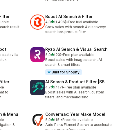
ilter
Boost AI Search & Filter
/ 5 tähteä
ilable
4,8
(1 496)
•
Free trial available
1496 arvostelua yhteensä
earch result
Grow sales with search & discovery:
search bar, product filter
tbot
Ryzo AI Search & Visual Search
/ 5 tähteä
 saatavilla
5,0
(20)
•
Free plan available
20 arvostelua yhteensä
stuki
Boost sales with image search, AI
search & smart filters
Built for Shopify
ilter
AI Search & Product Filter |SB
/ 5 tähteä
ble
4,7
(417)
•
Free plan available
417 arvostelua yhteensä
hat to
Boost sales with AI search, custom
y
filters, and merchandising.
ch & Menu
Convermax: Year Make Model
/ 5 tähteä
ble
5,0
(15)
•
Free trial available
15 arvostelua yhteensä
igation &
Auto Parts Fitment Search to accelerate
s
your store performance