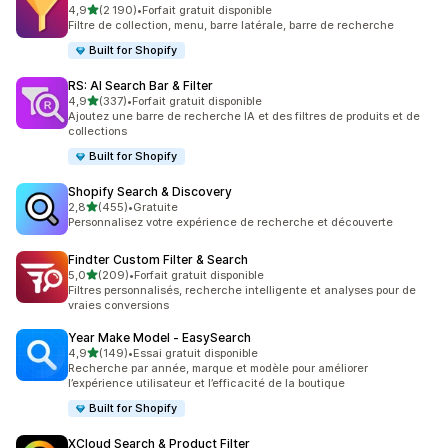
étoile(s) sur 5
4,9
(2 190)
•
Forfait gratuit disponible
2190 avis au total
Filtre de collection, menu, barre latérale, barre de recherche
Built for Shopify
RS: AI Search Bar & Filter
étoile(s) sur 5
4,9
(337)
•
Forfait gratuit disponible
337 avis au total
Ajoutez une barre de recherche IA et des filtres de produits et de
collections
Built for Shopify
Shopify Search & Discovery
étoile(s) sur 5
2,8
(455)
•
Gratuite
455 avis au total
Personnalisez votre expérience de recherche et découverte
Findter Custom Filter & Search
étoile(s) sur 5
5,0
(209)
•
Forfait gratuit disponible
209 avis au total
Filtres personnalisés, recherche intelligente et analyses pour de
vraies conversions
Year Make Model ‑ EasySearch
étoile(s) sur 5
4,9
(149)
•
Essai gratuit disponible
149 avis au total
Recherche par année, marque et modèle pour améliorer
l’expérience utilisateur et l’efficacité de la boutique
Built for Shopify
XCloud Search & Product Filter