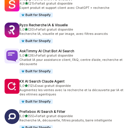
étoile(s) sur 5
4,9
(21)
•
Forfait gratuit disponible
21 avis au total
Expert produit et support client avec ChatGPT + recherche
Built for Shopify
Ryzo Recherche IA & Visuelle
étoile(s) sur 5
5,0
(20)
•
Forfait gratuit disponible
20 avis au total
Recherche IA, visuelle et par image, avec filtres avancés
Built for Shopify
AskTimmy AI Chat Bot AI Search
étoile(s) sur 5
5,0
(28)
•
Forfait gratuit disponible
28 avis au total
Chatbot IA pour assistance client, FAQ, centre d’aide, recherche et
découverte
Built for Shopify
KX AI Search Claude Agent
étoile(s) sur 5
5,0
(12)
•
Essai gratuit disponible
12 avis au total
Augmentez les ventes avec la recherche et la découverte par IA et
des vitrines agentiques
Built for Shopify
Prefixbox AI Search & Filter
étoile(s) sur 5
5,0
(55)
•
Forfait gratuit disponible
55 avis au total
Recherche IA, découverte, filtres produits, barre intelligente
Built for Shopify