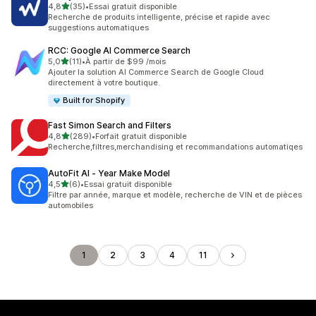
étoile(s) sur 5
4,8
(35)
•
Essai gratuit disponible
35 avis au total
Recherche de produits intelligente, précise et rapide avec
suggestions automatiques
RCC: Google AI Commerce Search
étoile(s) sur 5
5,0
(11)
•
À partir de $99 /mois
11 avis au total
Ajouter la solution AI Commerce Search de Google Cloud
directement à votre boutique.
Built for Shopify
Fast Simon Search and Filters
étoile(s) sur 5
4,8
(289)
•
Forfait gratuit disponible
289 avis au total
Recherche,filtres,merchandising et recommandations automatiqes
AutoFit AI ‑ Year Make Model
étoile(s) sur 5
4,5
(6)
•
Essai gratuit disponible
6 avis au total
Filtre par année, marque et modèle, recherche de VIN et de pièces
automobiles
1
2
3
4
11