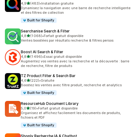
étoile(s) sur 5
4,9
(483)
•
Installation gratuite
483 avis au total
Dynamisez la navigation avec une barre de recherche intelligente
et des filtres de collection
Built for Shopify
Searchanise Search & Filter
étoile(s) sur 5
4,8
(1 068)
•
Forfait gratuit disponible
1068 avis au total
Ventes boostées par résultats recherche & filtres persos
Boost AI Search & Filter
étoile(s) sur 5
4,8
(1 496)
•
Essai gratuit disponible
1496 avis au total
Augmentez vos ventes avec la recherche et la découverte : barre
de recherche, filtre de produits
TZ Product Filter & Search Bar
étoile(s) sur 5
4,6
(222)
•
Gratuite
222 avis au total
Boostez les ventes avec filtre produit, recherche et analytics
Built for Shopify
ResourceHub Document Library
étoile(s) sur 5
5,0
(19)
•
Forfait gratuit disponible
19 avis au total
Organisez et affichez facilement les documents de produits,
fichiers et PDF
Built for Shopify
Shoply Recherche IA & Chatbot