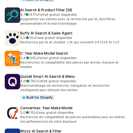
AI Search & Product Filter |SB
étoile(s) sur 5
4,7
(417)
•
Forfait gratuit disponible
417 avis au total
Augmentez vos ventes avec la recherche par IA, des filtres
personnalisés et le marchandisage.
Buffy AI Search & Sales Agent
étoile(s) sur 5
5,0
(3)
•
Essai gratuit disponible
3 avis au total
Recherche par IA et chatbot. L’IA qui convertit 24 h/24 et 7 j/7.
C: Year Make Model Search
étoile(s) sur 5
4,8
(95)
•
Forfait gratuit disponible
95 avis au total
Recherchez la compatibilité des pièces par année, marque et
modèle.
Quizell Smart AI Search & Menu
étoile(s) sur 5
4,6
(76)
•
Forfait gratuit disponible
76 avis au total
Marchandisage de recherche, navigation et recherche
intelligente pour stimuler les ventes
Built for Shopify
Convermax: Year Make Model
étoile(s) sur 5
5,0
(15)
•
Essai gratuit disponible
15 avis au total
Recherche de compatibilité de pièces automobiles pour accélérer
les performances de votre boutique
Wizzy AI Search & Filter