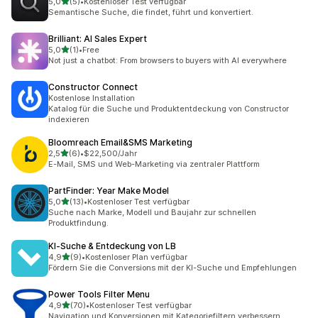
von 5 Sternen
5,0
(5)
•
Kostenloser Test verfügbar
5 Rezensionen insgesamt
Semantische Suche, die findet, führt und konvertiert.
Brilliant: AI Sales Expert
von 5 Sternen
5,0
(1)
•
Free
1 Rezensionen insgesamt
Not just a chatbot: From browsers to buyers with AI everywhere
Constructor Connect
Kostenlose Installation
Katalog für die Suche und Produktentdeckung von Constructor
indexieren
Bloomreach Email&SMS Marketing
von 5 Sternen
2,5
(6)
•
$22,500/Jahr
6 Rezensionen insgesamt
E-Mail, SMS und Web-Marketing via zentraler Plattform
PartFinder: Year Make Model
von 5 Sternen
5,0
(13)
•
Kostenloser Test verfügbar
13 Rezensionen insgesamt
Suche nach Marke, Modell und Baujahr zur schnellen
Produktfindung.
KI‑Suche & Entdeckung von LB
von 5 Sternen
4,9
(9)
•
Kostenloser Plan verfügbar
9 Rezensionen insgesamt
Fördern Sie die Conversions mit der KI-Suche und Empfehlungen
Power Tools Filter Menu
von 5 Sternen
4,9
(70)
•
Kostenloser Test verfügbar
70 Rezensionen insgesamt
Navigation und Konversionen mit Kategoriefiltern verbessern