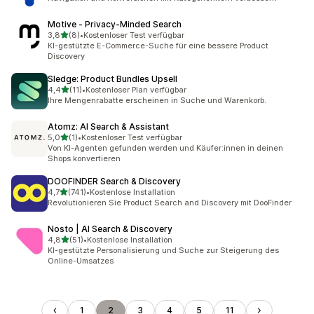
Motive ‑ Privacy‑Minded Search
von 5 Sternen
3,8
(8)
•
Kostenloser Test verfügbar
8 Rezensionen insgesamt
KI-gestützte E-Commerce-Suche für eine bessere Product
Discovery
Sledge: Product Bundles Upsell
von 5 Sternen
4,4
(11)
•
Kostenloser Plan verfügbar
11 Rezensionen insgesamt
Ihre Mengenrabatte erscheinen in Suche und Warenkorb.
Atomz: AI Search & Assistant
von 5 Sternen
5,0
(1)
•
Kostenloser Test verfügbar
1 Rezensionen insgesamt
Von KI-Agenten gefunden werden und Käufer:innen in deinen
Shops konvertieren
DOOFINDER Search & Discovery
von 5 Sternen
4,7
(741)
•
Kostenlose Installation
741 Rezensionen insgesamt
Revolutionieren Sie Product Search and Discovery mit DooFinder
Nosto | AI Search & Discovery
von 5 Sternen
4,8
(51)
•
Kostenlose Installation
51 Rezensionen insgesamt
KI-gestützte Personalisierung und Suche zur Steigerung des
Online-Umsatzes
1
2
3
4
5
11