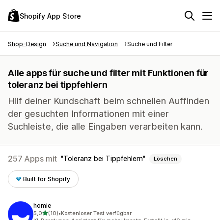
Shopify App Store
Shop-Design
Suche und Navigation
Suche und Filter
Alle apps für suche und filter mit Funktionen für
toleranz bei tippfehlern
Hilf deiner Kundschaft beim schnellen Auffinden
der gesuchten Informationen mit einer
Suchleiste, die alle Eingaben verarbeiten kann.
257 Apps mit
Toleranz bei Tippfehlern
Löschen
Built for Shopify
homie
von 5 Sternen
5,0
(10)
•
Kostenloser Test verfügbar
10 Rezensionen insgesamt