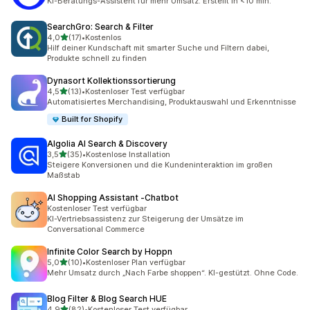
KI-Beratungs-Assistent für mehr Umsatz. Erstellt in <10 min.
SearchGro: Search & Filter
von 5 Sternen
4,0
(17)
•
Kostenlos
17 Rezensionen insgesamt
Hilf deiner Kundschaft mit smarter Suche und Filtern dabei,
Produkte schnell zu finden
Dynasort Kollektionssortierung
von 5 Sternen
4,5
(13)
•
Kostenloser Test verfügbar
13 Rezensionen insgesamt
Automatisiertes Merchandising, Produktauswahl und Erkenntnisse
Built for Shopify
Algolia AI Search & Discovery
von 5 Sternen
3,5
(35)
•
Kostenlose Installation
35 Rezensionen insgesamt
Steigere Konversionen und die Kundeninteraktion im großen
Maßstab
AI Shopping Assistant ‑Chatbot
Kostenloser Test verfügbar
KI-Vertriebsassistenz zur Steigerung der Umsätze im
Conversational Commerce
Infinite Color Search by Hoppn
von 5 Sternen
5,0
(10)
•
Kostenloser Plan verfügbar
10 Rezensionen insgesamt
Mehr Umsatz durch „Nach Farbe shoppen“. KI-gestützt. Ohne Code.
Blog Filter & Blog Search HUE
von 5 Sternen
4,9
(82)
•
Kostenloser Test verfügbar