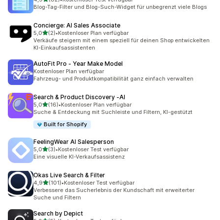
82 Rezensionen insgesamt
Blog-Tag-Filter und Blog-Such-Widget für unbegrenzt viele Blogs
Concierge: AI Sales Associate
von 5 Sternen
5,0
(2)
•
Kostenloser Plan verfügbar
2 Rezensionen insgesamt
Verkäufe steigern mit einem speziell für deinen Shop entwickelten
KI-Einkaufsassistenten
AutoFit Pro ‑ Year Make Model
Kostenloser Plan verfügbar
Fahrzeug- und Produktkompatibilität ganz einfach verwalten
Search & Product Discovery ‑AI
von 5 Sternen
5,0
(16)
•
Kostenloser Plan verfügbar
16 Rezensionen insgesamt
Suche & Entdeckung mit Suchleiste und Filtern, KI-gestützt
Built for Shopify
FeelingWear AI Salesperson
von 5 Sternen
5,0
(3)
•
Kostenloser Test verfügbar
3 Rezensionen insgesamt
Eine visuelle KI-Verkaufsassistenz
Okas Live Search & Filter
von 5 Sternen
4,9
(101)
•
Kostenloser Test verfügbar
101 Rezensionen insgesamt
Verbessere das Sucherlebnis der Kundschaft mit erweiterter
Suche und Filtern
Search by Depict