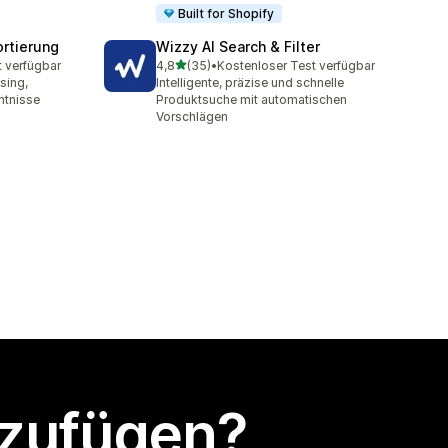
Built for Shopify
ortierung
Wizzy AI Search & Filter
von 5 Sternen
t verfügbar
4,8
(35)
•
Kostenloser Test verfügbar
35 Rezensionen insgesamt
sing,
Intelligente, präzise und schnelle
ntnisse
Produktsuche mit automatischen
Vorschlägen
nzufügen?