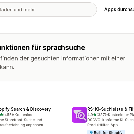
Apps durchs
Funktionen für sprachsuche
ffinden der gesuchten Informationen mit einer
 kann.
opify Search & Discovery
RS: KI‑Suchleiste & Fil
von 5 Sternen
von 5 Sternen
(455)
•
Kostenlos
4,9
(337)
•
Kostenloser Pl
 Rezensionen insgesamt
337 Rezensionen insgesa
ne Storefront-Suche und
DSGVO-konforme KI-Such
kaufserfahrung anpassen
Produktfilter-App
Built for Shopify