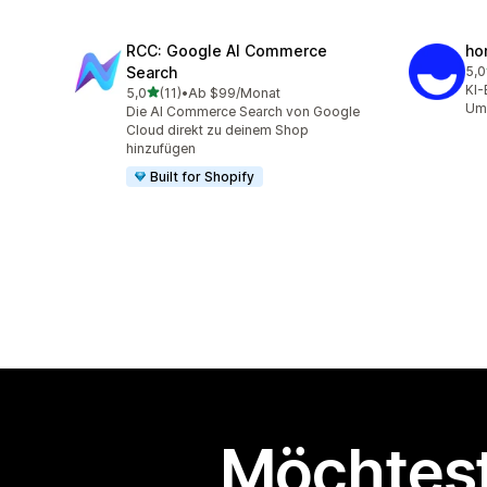
RCC: Google AI Commerce
ho
Search
5,0
10 
KI-
von 5 Sternen
5,0
(11)
•
Ab $99/Monat
11 Rezensionen insgesamt
Ums
Die AI Commerce Search von Google
Cloud direkt zu deinem Shop
hinzufügen
Built for Shopify
Möchtest