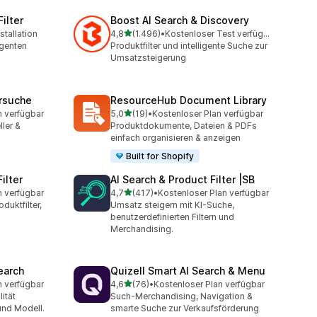
ilter
Boost AI Search & Discovery
von 5 Sternen
stallation
4,8
(1.496)
•
Kostenloser Test verfügbar
amt
1496 Rezensionen insgesamt
igenten
Produktfilter und intelligente Suche zur
Umsatzsteigerung
ersuche
ResourceHub Document Library
von 5 Sternen
n verfügbar
5,0
(19)
•
Kostenloser Plan verfügbar
t
19 Rezensionen insgesamt
ller &
Produktdokumente, Dateien & PDFs
einfach organisieren & anzeigen
Built for Shopify
ilter
AI Search & Product Filter |SB
von 5 Sternen
n verfügbar
4,7
(417)
•
Kostenloser Plan verfügbar
t
417 Rezensionen insgesamt
duktfilter,
Umsatz steigern mit KI-Suche,
benutzerdefinierten Filtern und
Merchandising.
earch
Quizell Smart AI Search & Menu
von 5 Sternen
n verfügbar
4,6
(76)
•
Kostenloser Plan verfügbar
t
76 Rezensionen insgesamt
ität
Such-Merchandising, Navigation &
und Modell.
smarte Suche zur Verkaufsförderung