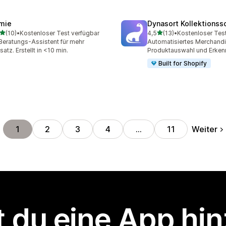
mie
Dynasort Kollektionss
von 5 Sternen
von 5 Sternen
(10)
•
Kostenloser Test verfügbar
4,5
(13)
•
Kostenloser Tes
Rezensionen insgesamt
13 Rezensionen insgesamt
Beratungs-Assistent für mehr
Automatisiertes Merchandi
atz. Erstellt in <10 min.
Produktauswahl und Erken
Built for Shopify
Weiter
1
2
3
4
…
11
 du eine App hi