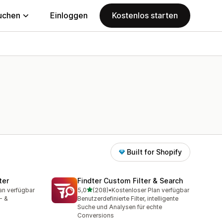
uchen
Einloggen
Kostenlos starten
Built for Shopify
ter
Findter Custom Filter & Search
von 5 Sternen
an verfügbar
5,0
(208)
•
Kostenloser Plan verfügbar
mt
208 Rezensionen insgesamt
- &
Benutzerdefinierte Filter, intelligente
Suche und Analysen für echte
Conversions