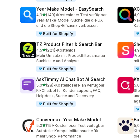
Year Make Model ‑ EasySearch
XC
von 5 Sternen
4,9
(149)
•
Kostenloser Test verfügbar
4,9
149 Rezensionen insgesamt
483
Year-Make-Model-Suche, die die UX
Nav
und die Shop-Effizienz verbessert
Kat
Built for Shopify
TZ Product Filter & Search Bar
Sh
von 5 Sternen
4,5
(221)
•
Kostenlos
4,9
221 Rezensionen insgesamt
21 
Mehr Umsatz mit Produktfilter, smarter
Pro
Suchleiste und Analyse
mit
Built for Shopify
AskTimmy AI Chat Bot AI Search
KX
von 5 Sternen
5,0
(28)
•
Kostenloser Plan verfügbar
5,0
28 Rezensionen insgesamt
12 
KI-Chatbot für Kundensupport, FAQ,
Ste
Helpdesk, Suche und Discovery
und
age
Built for Shopify
Convermax: Year Make Model
Bu
von 5 Sternen
5,0
(15)
•
Kostenloser Test verfügbar
5,0
15 Rezensionen insgesamt
3 R
Autoteile-Kompatibilitätssuche für
KI-
mehr Shop-Performance
die