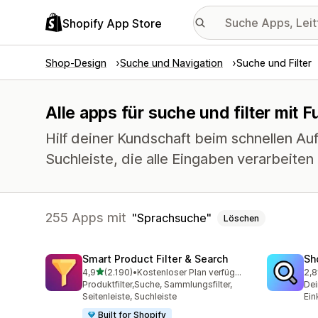
Shopify App Store
Shop-Design
Suche und Navigation
Suche und Filter
Alle apps für suche und filter mit 
Hilf deiner Kundschaft beim schnellen Au
Suchleiste, die alle Eingaben verarbeiten
255 Apps mit
Sprachsuche
Löschen
Smart Product Filter & Search
Sh
von 5 Sternen
4,9
(2.190)
•
Kostenloser Plan verfügbar
2,8
2190 Rezensionen insgesamt
455
Produktfilter,Suche, Sammlungsfilter,
Dei
Seitenleiste, Suchleiste
Ein
Built for Shopify