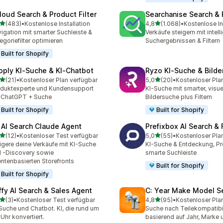
loud Search & Product Filter
Searchanise Search & F
von 5 Sternen
von 5 Sternen
(483)
•
Kostenlose Installation
4,8
(1.068)
•
Kostenlose In
 Rezensionen insgesamt
1068 Rezensionen insges
igation mit smarter Suchleiste &
Verkäufe steigern mit intell
egoriefilter optimieren
Suchergebnissen & Filtern
Built for Shopify
oply KI‑Suche & KI‑Chatbot
Ryzo KI‑Suche & Bild
von 5 Sternen
von 5 Sternen
(21)
•
Kostenloser Plan verfügbar
5,0
(20)
•
Kostenloser Pla
Rezensionen insgesamt
20 Rezensionen insgesam
duktexperte und Kundensupport
KI-Suche mit smarter, visue
 ChatGPT + Suche
Bildersuche plus Filtern
Built for Shopify
Built for Shopify
 AI Search Claude Agent
Prefixbox AI Search & F
von 5 Sternen
von 5 Sternen
(12)
•
Kostenloser Test verfügbar
5,0
(55)
•
Kostenloser Pla
Rezensionen insgesamt
55 Rezensionen insgesam
igere deine Verkäufe mit KI-Suche
KI-Suche & Entdeckung, Pro
 -Discovery sowie
smarte Suchleiste
ntenbasierten Storefronts
Built for Shopify
Built for Shopify
ffy AI Search & Sales Agent
C: Year Make Model S
von 5 Sternen
von 5 Sternen
(3)
•
Kostenloser Test verfügbar
4,8
(95)
•
Kostenloser Pla
ezensionen insgesamt
95 Rezensionen insgesam
Suche und Chatbot. KI, die rund um
Suche nach Teilekompatibil
 Uhr konvertiert.
basierend auf Jahr, Marke 