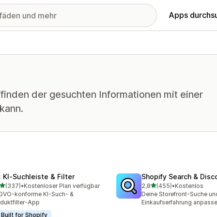
Apps durchs
ffinden der gesuchten Informationen mit einer
 kann.
: KI‑Suchleiste & Filter
Shopify Search & Disc
von 5 Sternen
von 5 Sternen
(337)
•
Kostenloser Plan verfügbar
2,8
(455)
•
Kostenlos
 Rezensionen insgesamt
455 Rezensionen insgesa
GVO-konforme KI-Such- &
Deine Storefront-Suche un
duktfilter-App
Einkaufserfahrung anpass
Built for Shopify