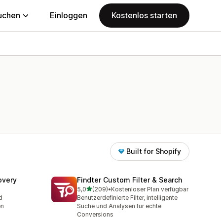
uchen
Einloggen
Kostenlos starten
Built for Shopify
overy
Findter Custom Filter & Search
von 5 Sternen
5,0
(209)
•
Kostenloser Plan verfügbar
mt
209 Rezensionen insgesamt
d
Benutzerdefinierte Filter, intelligente
en
Suche und Analysen für echte
Conversions