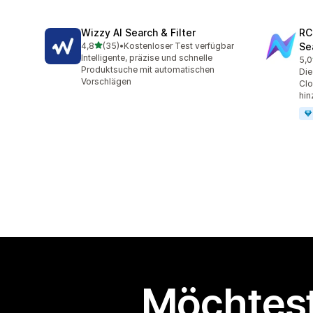
Wizzy AI Search & Filter
RC
von 5 Sternen
4,8
(35)
•
Kostenloser Test verfügbar
Se
35 Rezensionen insgesamt
Intelligente, präzise und schnelle
5,0
11 
Produktsuche mit automatischen
Die
Vorschlägen
Clo
hin
Möchtest