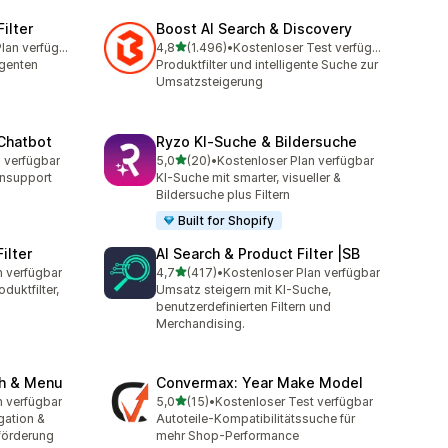
ilter
Boost AI Search & Discovery
von 5 Sternen
Kostenloser Plan verfügbar
4,8
(1.496)
•
Kostenloser Test verfügbar
amt
1496 Rezensionen insgesamt
igenten
Produktfilter und intelligente Suche zur
Umsatzsteigerung
Chatbot
Ryzo KI‑Suche & Bildersuche
von 5 Sternen
 verfügbar
5,0
(20)
•
Kostenloser Plan verfügbar
20 Rezensionen insgesamt
nsupport
KI-Suche mit smarter, visueller &
Bildersuche plus Filtern
Built for Shopify
ilter
AI Search & Product Filter |SB
von 5 Sternen
n verfügbar
4,7
(417)
•
Kostenloser Plan verfügbar
t
417 Rezensionen insgesamt
duktfilter,
Umsatz steigern mit KI-Suche,
benutzerdefinierten Filtern und
Merchandising.
ch & Menu
Convermax: Year Make Model
von 5 Sternen
n verfügbar
5,0
(15)
•
Kostenloser Test verfügbar
t
15 Rezensionen insgesamt
gation &
Autoteile-Kompatibilitätssuche für
förderung
mehr Shop-Performance