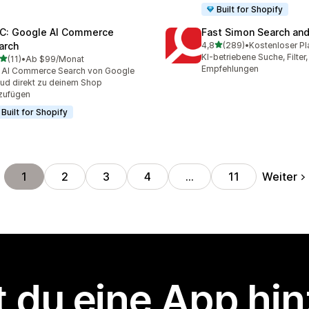
Built for Shopify
C: Google AI Commerce
Fast Simon Search and 
von 5 Sternen
arch
4,8
(289)
•
Kostenloser Pl
289 Rezensionen insgesa
KI-betriebene Suche, Filter
von 5 Sternen
(11)
•
Ab $99/Monat
Rezensionen insgesamt
Empfehlungen
 AI Commerce Search von Google
ud direkt zu deinem Shop
zufügen
Built for Shopify
Weiter
1
2
3
4
…
11
 du eine App hi