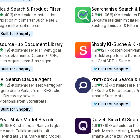
loud Search & Product Filter
Searchanise Search & F
von 5 Sternen
von 5 Sternen
(483)
•
Kostenlose Installation
4,8
(1.068)
•
 Rezensionen insgesamt
1068 Rezensionen insges
igation mit smarter Suchleiste &
Verkäufe steigern mit intell
egoriefilter optimieren
Suchergebnissen & Filtern
Built for Shopify
sourceHub Document Library
Shoply KI‑Suche & KI‑
von 5 Sternen
von 5 Sternen
(19)
•
Kostenloser Plan verfügbar
4,9
(21)
•
Kostenloser Plan
Rezensionen insgesamt
21 Rezensionen insgesamt
duktdokumente, Dateien & PDFs
Produktexperte und Kunde
fach organisieren & anzeigen
mit ChatGPT + Suche
Built for Shopify
Built for Shopify
 AI Search Claude Agent
Prefixbox AI Search & F
von 5 Sternen
von 5 Sternen
(12)
•
Kostenloser Test verfügbar
5,0
(55)
•
Kostenloser Pla
Rezensionen insgesamt
55 Rezensionen insgesam
igere deine Verkäufe mit KI-Suche
KI-Suche & Entdeckung, Pro
 -Discovery sowie
smarte Suchleiste
ntenbasierten Storefronts
Built for Shopify
Built for Shopify
 Year Make Model Search
Quizell Smart AI Sear
von 5 Sternen
von 5 Sternen
(95)
•
Kostenloser Plan verfügbar
4,6
(76)
•
Kostenloser Pla
Rezensionen insgesamt
76 Rezensionen insgesam
he nach Teilekompatibilität
Such-Merchandising, Navi
ierend auf Jahr, Marke und Modell.
smarte Suche zur Verkaufs