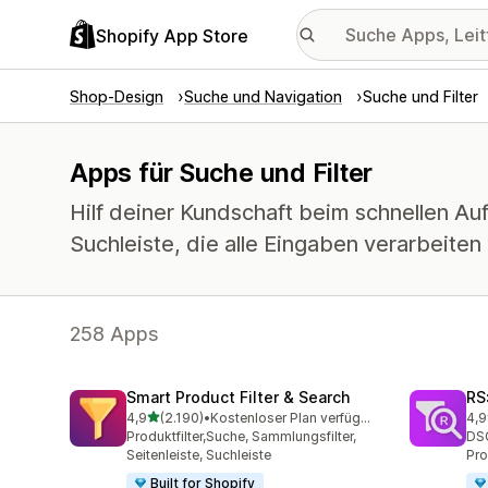
Shopify App Store
Shop-Design
Suche und Navigation
Suche und Filter
Apps für Suche und Filter
Hilf deiner Kundschaft beim schnellen Au
Suchleiste, die alle Eingaben verarbeiten
258 Apps
Smart Product Filter & Search
RS
von 5 Sternen
4,9
(2.190)
•
Kostenloser Plan verfügbar
4,9
2190 Rezensionen insgesamt
337
Produktfilter,Suche, Sammlungsfilter,
DS
Seitenleiste, Suchleiste
Pro
Built for Shopify