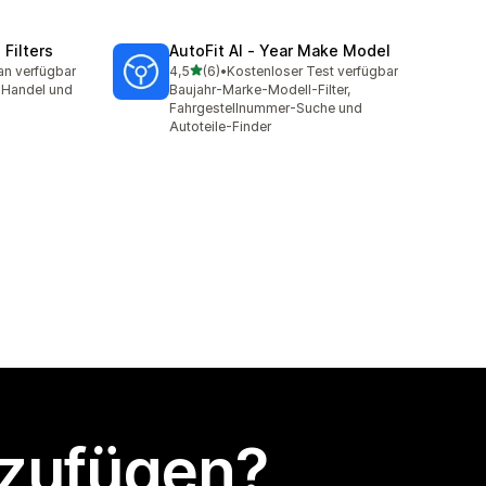
Filters
AutoFit AI ‑ Year Make Model
von 5 Sternen
an verfügbar
4,5
(6)
•
Kostenloser Test verfügbar
mt
6 Rezensionen insgesamt
, Handel und
Baujahr-Marke-Modell-Filter,
Fahrgestellnummer-Suche und
Autoteile-Finder
nzufügen?