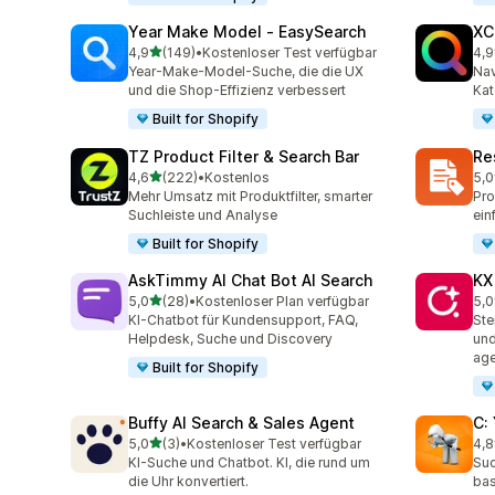
Year Make Model ‑ EasySearch
XC
von 5 Sternen
4,9
(149)
•
Kostenloser Test verfügbar
4,9
149 Rezensionen insgesamt
483
Year-Make-Model-Suche, die die UX
Nav
und die Shop-Effizienz verbessert
Kat
Built for Shopify
TZ Product Filter & Search Bar
Re
von 5 Sternen
4,6
(222)
•
Kostenlos
5,0
222 Rezensionen insgesamt
19 
Mehr Umsatz mit Produktfilter, smarter
Pro
Suchleiste und Analyse
ein
Built for Shopify
AskTimmy AI Chat Bot AI Search
KX
von 5 Sternen
5,0
(28)
•
Kostenloser Plan verfügbar
5,0
28 Rezensionen insgesamt
12 
KI-Chatbot für Kundensupport, FAQ,
Ste
Helpdesk, Suche und Discovery
und
age
Built for Shopify
Buffy AI Search & Sales Agent
C:
von 5 Sternen
5,0
(3)
•
Kostenloser Test verfügbar
4,8
3 Rezensionen insgesamt
95 
KI-Suche und Chatbot. KI, die rund um
Suc
die Uhr konvertiert.
bas