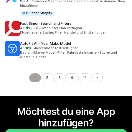
Die AI Commerce Search von Google Cloud direkt zu deinem Shop
hinzufügen
Built for Shopify
Fast Simon Search and Filters
von 5 Sternen
4,8
(289)
•
Kostenloser Plan verfügbar
289 Rezensionen insgesamt
KI-betriebene Suche, Filter, Handel und Empfehlungen
AutoFit AI ‑ Year Make Model
von 5 Sternen
4,5
(6)
•
Kostenloser Test verfügbar
6 Rezensionen insgesamt
Baujahr-Marke-Modell-Filter, Fahrgestellnummer-Suche und
Autoteile-Finder
1
2
3
4
11
Möchtest du eine App
hinzufügen?