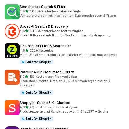
Searchanise Search & Filter
von 5 Sternen
4,8
(1.068)
•
Kostenloser Plan verfügbar
1068 Rezensionen insgesamt
Verkäufe steigern mit intelligenten Suchergebnissen & Filtern
Boost AI Search & Discovery
von 5 Sternen
4,8
(1.496)
•
Kostenloser Test verfügbar
1496 Rezensionen insgesamt
Produktfilter und intelligente Suche zur Umsatzsteigerung
TZ Product Filter & Search Bar
von 5 Sternen
4,6
(222)
•
Kostenlos
222 Rezensionen insgesamt
Mehr Umsatz mit Produktfilter, smarter Suchleiste und Analyse
Built for Shopify
ResourceHub Document Library
von 5 Sternen
5,0
(19)
•
Kostenloser Plan verfügbar
19 Rezensionen insgesamt
Produktdokumente, Dateien & PDFs einfach organisieren &
anzeigen
Built for Shopify
Shoply KI‑Suche & KI‑Chatbot
von 5 Sternen
4,9
(21)
•
Kostenloser Plan verfügbar
21 Rezensionen insgesamt
Produktexperte und Kundensupport mit ChatGPT + Suche
Built for Shopify
Ryzo KI‑Suche & Bildersuche