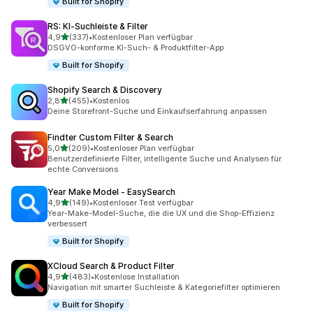
Built for Shopify
RS: KI‑Suchleiste & Filter
von 5 Sternen
4,9
(337)
•
Kostenloser Plan verfügbar
337 Rezensionen insgesamt
DSGVO-konforme KI-Such- & Produktfilter-App
Built for Shopify
Shopify Search & Discovery
von 5 Sternen
2,8
(455)
•
Kostenlos
455 Rezensionen insgesamt
Deine Storefront-Suche und Einkaufserfahrung anpassen
Findter Custom Filter & Search
von 5 Sternen
5,0
(209)
•
Kostenloser Plan verfügbar
209 Rezensionen insgesamt
Benutzerdefinierte Filter, intelligente Suche und Analysen für
echte Conversions
Year Make Model ‑ EasySearch
von 5 Sternen
4,9
(149)
•
Kostenloser Test verfügbar
149 Rezensionen insgesamt
Year-Make-Model-Suche, die die UX und die Shop-Effizienz
verbessert
Built for Shopify
XCloud Search & Product Filter
von 5 Sternen
4,9
(483)
•
Kostenlose Installation
483 Rezensionen insgesamt
Navigation mit smarter Suchleiste & Kategoriefilter optimieren
Built for Shopify