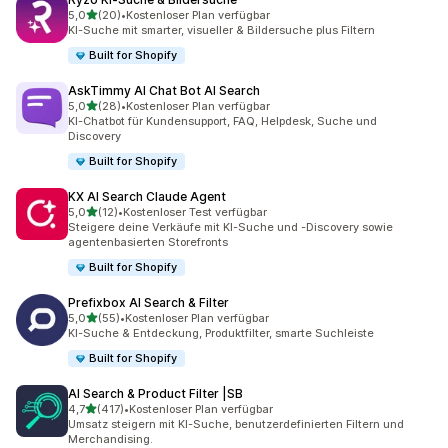
von 5 Sternen
5,0
(20)
•
Kostenloser Plan verfügbar
20 Rezensionen insgesamt
KI-Suche mit smarter, visueller & Bildersuche plus Filtern
Built for Shopify
AskTimmy AI Chat Bot AI Search
von 5 Sternen
5,0
(28)
•
Kostenloser Plan verfügbar
28 Rezensionen insgesamt
KI-Chatbot für Kundensupport, FAQ, Helpdesk, Suche und
Discovery
Built for Shopify
KX AI Search Claude Agent
von 5 Sternen
5,0
(12)
•
Kostenloser Test verfügbar
12 Rezensionen insgesamt
Steigere deine Verkäufe mit KI-Suche und -Discovery sowie
agentenbasierten Storefronts
Built for Shopify
Prefixbox AI Search & Filter
von 5 Sternen
5,0
(55)
•
Kostenloser Plan verfügbar
55 Rezensionen insgesamt
KI-Suche & Entdeckung, Produktfilter, smarte Suchleiste
Built for Shopify
AI Search & Product Filter |SB
von 5 Sternen
4,7
(417)
•
Kostenloser Plan verfügbar
417 Rezensionen insgesamt
Umsatz steigern mit KI-Suche, benutzerdefinierten Filtern und
Merchandising.