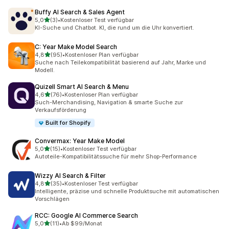
Buffy AI Search & Sales Agent
von 5 Sternen
5,0
(3)
•
Kostenloser Test verfügbar
3 Rezensionen insgesamt
KI-Suche und Chatbot. KI, die rund um die Uhr konvertiert.
C: Year Make Model Search
von 5 Sternen
4,8
(95)
•
Kostenloser Plan verfügbar
95 Rezensionen insgesamt
Suche nach Teilekompatibilität basierend auf Jahr, Marke und
Modell.
Quizell Smart AI Search & Menu
von 5 Sternen
4,6
(76)
•
Kostenloser Plan verfügbar
76 Rezensionen insgesamt
Such-Merchandising, Navigation & smarte Suche zur
Verkaufsförderung
Built for Shopify
Convermax: Year Make Model
von 5 Sternen
5,0
(15)
•
Kostenloser Test verfügbar
15 Rezensionen insgesamt
Autoteile-Kompatibilitätssuche für mehr Shop-Performance
Wizzy AI Search & Filter
von 5 Sternen
4,8
(35)
•
Kostenloser Test verfügbar
35 Rezensionen insgesamt
Intelligente, präzise und schnelle Produktsuche mit automatischen
Vorschlägen
RCC: Google AI Commerce Search
von 5 Sternen
5,0
(11)
•
Ab $99/Monat
11 Rezensionen insgesamt