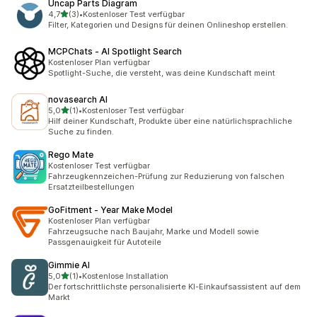
Uncap Parts Diagram
von 5 Sternen
4,7
(3)
•
Kostenloser Test verfügbar
3 Rezensionen insgesamt
Filter, Kategorien und Designs für deinen Onlineshop erstellen.
MCPChats ‑ AI Spotlight Search
Kostenloser Plan verfügbar
Spotlight-Suche, die versteht, was deine Kundschaft meint
novasearch AI
von 5 Sternen
5,0
(1)
•
Kostenloser Test verfügbar
1 Rezensionen insgesamt
Hilf deiner Kundschaft, Produkte über eine natürlichsprachliche
Suche zu finden.
Rego Mate
Kostenloser Test verfügbar
Fahrzeugkennzeichen-Prüfung zur Reduzierung von falschen
Ersatzteilbestellungen
GoFitment ‑ Year Make Model
Kostenloser Plan verfügbar
Fahrzeugsuche nach Baujahr, Marke und Modell sowie
Passgenauigkeit für Autoteile
Gimmie AI
von 5 Sternen
5,0
(1)
•
Kostenlose Installation
1 Rezensionen insgesamt
Der fortschrittlichste personalisierte KI-Einkaufsassistent auf dem
Markt