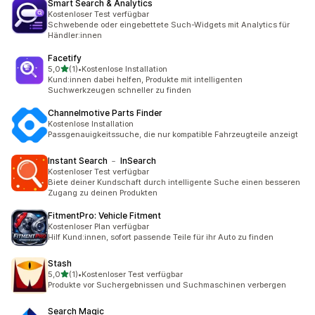
Smart Search & Analytics
Kostenloser Test verfügbar
Schwebende oder eingebettete Such-Widgets mit Analytics für
Händler:innen
Facetify
von 5 Sternen
5,0
(1)
•
Kostenlose Installation
1 Rezensionen insgesamt
Kund:innen dabei helfen, Produkte mit intelligenten
Suchwerkzeugen schneller zu finden
Channelmotive Parts Finder
Kostenlose Installation
Passgenauigkeitssuche, die nur kompatible Fahrzeugteile anzeigt
Instant Search ﹣ InSearch
Kostenloser Test verfügbar
Biete deiner Kundschaft durch intelligente Suche einen besseren
Zugang zu deinen Produkten
FitmentPro: Vehicle Fitment
Kostenloser Plan verfügbar
Hilf Kund:innen, sofort passende Teile für ihr Auto zu finden
Stash
von 5 Sternen
5,0
(1)
•
Kostenloser Test verfügbar
1 Rezensionen insgesamt
Produkte vor Suchergebnissen und Suchmaschinen verbergen
Search Magic