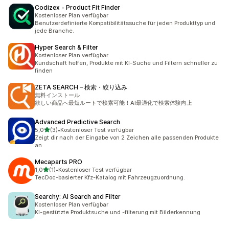
Codizex ‑ Product Fit Finder
Kostenloser Plan verfügbar
Benutzerdefinierte Kompatibilitätssuche für jeden Produkttyp und
jede Branche.
Hyper Search & Filter
Kostenloser Plan verfügbar
Kundschaft helfen, Produkte mit KI-Suche und Filtern schneller zu
finden
ZETA SEARCH – 検索・絞り込み
無料インストール
欲しい商品へ最短ルートで検索可能！AI最適化で検索体験向上
Advanced Predictive Search
von 5 Sternen
5,0
(3)
•
Kostenloser Test verfügbar
3 Rezensionen insgesamt
Zeigt dir nach der Eingabe von 2 Zeichen alle passenden Produkte
an
Mecaparts PRO
von 5 Sternen
1,0
(1)
•
Kostenloser Test verfügbar
1 Rezensionen insgesamt
TecDoc-basierter Kfz-Katalog mit Fahrzeugzuordnung.
Searchy: AI Search and Filter
Kostenloser Plan verfügbar
KI-gestützte Produktsuche und -filterung mit Bilderkennung