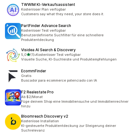
TWWIM KI‑Verkaufsassistent
Kostenloser Plan verfügbar
Customers say what they need, your store does it.
PartFinder Advance Search
Kostenloser Test verfügbar
Benutzerdefinierte Suchfilter für eine schnellere
Produktentdeckung
Visidea AI Search & Discovery
von 5 Sternen
5,0
(1)
•
Kostenloser Test verfügbar
1 Rezensionen insgesamt
Visuelle Suche, KI-Suchleiste und Produktempfehlungen
EcommFinder
Gratis
Buscador para ecommerce potenciado con IA
F2 Realestate Pro
Ab $2/Monat
Füge deinem Shop eine Immobiliensuche und Immobilienrechner
hinzu
Bloomreach Discovery v2
Kostenlose Installation
KI-gesteuerte Produktentdeckung zur Steigerung deiner
Suchrelevanz