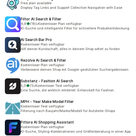
Free plan available
Display Tag Links and Support Collection Navigation with Ease
Filtor AI Search & Filter
von 5 Sternen
4,9
(18)
•
Kostenloser Plan verfügbar
18 Rezensionen insgesamt
KI-Suche und intelligente Filter für schnellere Produktentdeckung
AI Search Bar Pro
Kostenloser Plan verfügbar
Hilf deiner Kundschaft, alles in deinem Shop sofort zu finden
Rezolve Ai Search & Filter
Kostenloser Plan verfügbar
Verbessere deinen Shop mit Google-gestützten Suchergebnissen.
Substanz ‑ Fashion AI Search
von 5 Sternen
5,0
(1)
•
Kostenloser Test verfügbar
1 Rezensionen insgesamt
Eine Suche, die wirklich mitdenkt. Entwickelt für Fashion.
MPH ‑ Year Make Model Filter
Kostenloser Test verfügbar
Filterung nach Baujahr/Marke/Modell für Autoteile-Shops
Fittora AI Shopping Assistant
Kostenloser Plan verfügbar
KI-Suche, Styling-Kombinationen und Größenberatung in einer App