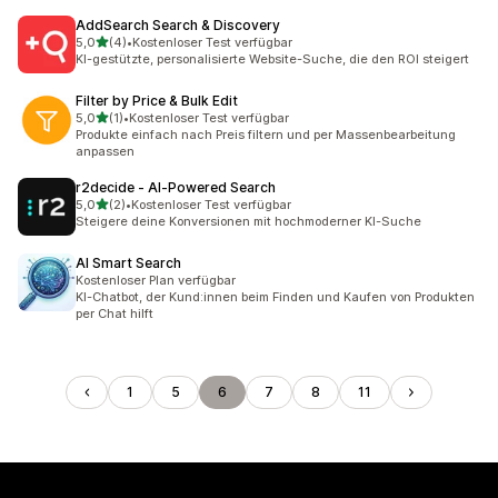
AddSearch Search & Discovery
von 5 Sternen
5,0
(4)
•
Kostenloser Test verfügbar
4 Rezensionen insgesamt
KI-gestützte, personalisierte Website-Suche, die den ROI steigert
Filter by Price & Bulk Edit
von 5 Sternen
5,0
(1)
•
Kostenloser Test verfügbar
1 Rezensionen insgesamt
Produkte einfach nach Preis filtern und per Massenbearbeitung
anpassen
r2decide ‑ AI‑Powered Search
von 5 Sternen
5,0
(2)
•
Kostenloser Test verfügbar
2 Rezensionen insgesamt
Steigere deine Konversionen mit hochmoderner KI-Suche
AI Smart Search
Kostenloser Plan verfügbar
KI-Chatbot, der Kund:innen beim Finden und Kaufen von Produkten
per Chat hilft
1
5
6
7
8
11