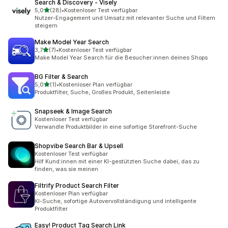
Search & Discovery ‑ Visely
von 5 Sternen
5,0
(28)
•
Kostenloser Test verfügbar
28 Rezensionen insgesamt
Nutzer-Engagement und Umsatz mit relevanter Suche und Filtern
steigern
Make Model Year Search
von 5 Sternen
3,7
(7)
•
Kostenloser Test verfügbar
7 Rezensionen insgesamt
Make Model Year Search für die Besucher:innen deines Shops
BG Filter & Search
von 5 Sternen
5,0
(1)
•
Kostenloser Plan verfügbar
1 Rezensionen insgesamt
Produktfilter, Suche, Großes Produkt, Seitenleiste
Snapseek & Image Search
Kostenloser Test verfügbar
Verwandle Produktbilder in eine sofortige Storefront-Suche
Shopvibe Search Bar & Upsell
Kostenloser Test verfügbar
Hilf Kund:innen mit einer KI-gestützten Suche dabei, das zu
finden, was sie meinen
Filtrify Product Search Filter
Kostenloser Plan verfügbar
KI-Suche, sofortige Autovervollständigung und intelligente
Produktfilter
Easy! Product Tag Search Link