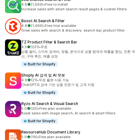
별 5개 중
4.8
(1,069)
•
Free to install
총 리뷰 1069개
Increase sales with smart search result pages & custom filters
Boost AI Search & Filter
별 5개 중
4.8
(1,496)
•
Free trial available
총 리뷰 1496개
Grow sales with search & discovery: search bar, product filter
TZ Product Filter & Search Bar
별 5개 중
4.5
(221)
•
무료
총 리뷰 221개
상품 필터, 스마트 검색바, 정렬, 분석으로 상품 탐색과 매출을 향상, 전환 개
선, 구매 촉진, 매출 성장
Built for Shopify
Shoply AI 검색 및 AI 챗봇
별 5개 중
4.9
(21)
•
무료 플랜 사용 가능
총 리뷰 21개
ChatGPT와 검색 기반 상품 전문가 및 고객 지원
Built for Shopify
Ryzo AI Search & Visual Search
별 5개 중
5.0
(20)
•
Free plan available
총 리뷰 20개
Boost sales with image search, AI search & smart filters
Built for Shopify
ResourceHub Document Library
별 5개 중
5.0
(19)
•
Free plan available
총 리뷰 19개