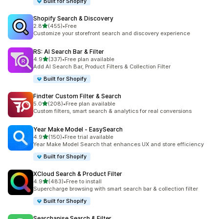
Built for Shopify
Shopify Search & Discovery
별 5개 중
2.8
(455)
•
Free
총 리뷰 455개
Customize your storefront search and discovery experience
RS: AI Search Bar & Filter
별 5개 중
4.9
(337)
•
Free plan available
총 리뷰 337개
Add AI Search Bar, Product Filters & Collection Filter
Built for Shopify
Findter Custom Filter & Search
별 5개 중
5.0
(208)
•
Free plan available
총 리뷰 208개
Custom filters, smart search & analytics for real conversions
Year Make Model ‑ EasySearch
별 5개 중
4.9
(150)
•
Free trial available
총 리뷰 150개
Year Make Model Search that enhances UX and store efficiency
Built for Shopify
XCloud Search & Product Filter
별 5개 중
4.9
(483)
•
Free to install
총 리뷰 483개
Supercharge browsing with smart search bar & collection filter
Built for Shopify
Searchanise Search & Filter