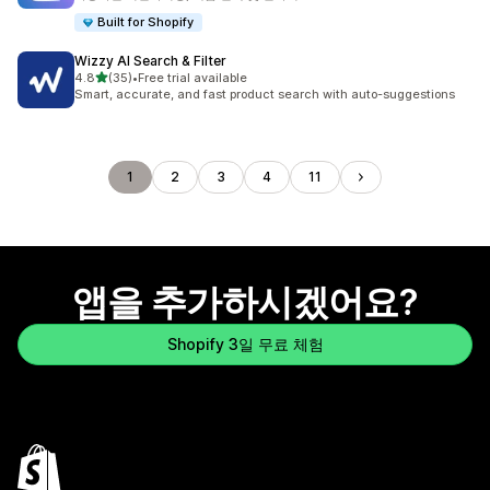
Built for Shopify
Wizzy AI Search & Filter
별 5개 중
4.8
(35)
•
Free trial available
총 리뷰 35개
Smart, accurate, and fast product search with auto-suggestions
1
2
3
4
11
앱을 추가하시겠어요?
Shopify 3일 무료 체험