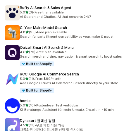
Buffy AI Search & Sales Agent
별 5개 중
5.0
(3)
•
Free trial available
총 리뷰 3개
AI Search and Chatbot. AI that converts 24/7.
C: Year Make Model Search
별 5개 중
4.8
(95)
•
Free plan available
총 리뷰 95개
Search for parts fitment compatibility by year, make & model.
Quizell Smart AI Search & Menu
별 5개 중
4.6
(76)
•
Free plan available
총 리뷰 76개
Search merchandising, navigation & smart search to boost sales
Built for Shopify
RCC: Google AI Commerce Search
별 5개 중
5.0
(11)
•
From $99/month
총 리뷰 11개
Add Google Cloud's AI Commerce Search directly to your store.
Built for Shopify
homie
별 5개 중
5.0
(10)
•
Kostenloser Test verfügbar
총 리뷰 10개
KI-Beratungs-Assistent für mehr Umsatz. Erstellt in <10 min.
Dynasort 컬렉션 정렬
별 5개 중
4.5
(13)
•
무료 체험 이용 가능
총 리뷰 13개
자동화된 머천다이징, 제품 선택 및 인사이트