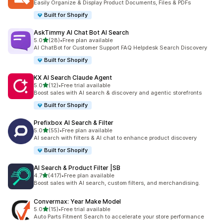
Easily Organize & Display Product Documents, Files & PDFs
Built for Shopify
AskTimmy AI Chat Bot AI Search
별 5개 중
5.0
(28)
•
Free plan available
총 리뷰 28개
AI ChatBot for Customer Support FAQ Helpdesk Search Discovery
Built for Shopify
KX AI Search Claude Agent
별 5개 중
5.0
(12)
•
Free trial available
총 리뷰 12개
Boost sales with AI search & discovery and agentic storefronts
Built for Shopify
Prefixbox AI Search & Filter
별 5개 중
5.0
(55)
•
Free plan available
총 리뷰 55개
AI search with filters & AI chat to enhance product discovery
Built for Shopify
AI Search & Product Filter |SB
별 5개 중
4.7
(417)
•
Free plan available
총 리뷰 417개
Boost sales with AI search, custom filters, and merchandising.
Convermax: Year Make Model
별 5개 중
5.0
(15)
•
Free trial available
총 리뷰 15개
Auto Parts Fitment Search to accelerate your store performance