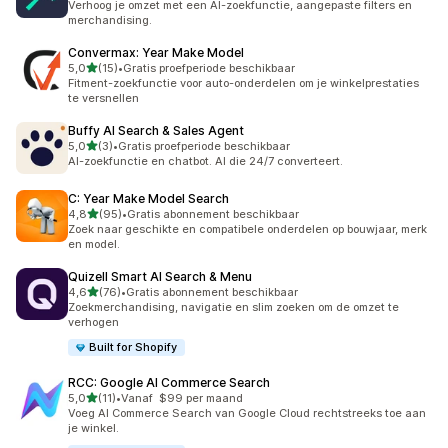
Verhoog je omzet met een AI-zoekfunctie, aangepaste filters en
merchandising.
Convermax: Year Make Model
van 5 sterren
5,0
(15)
•
Gratis proefperiode beschikbaar
15 recensies in totaal
Fitment-zoekfunctie voor auto-onderdelen om je winkelprestaties
te versnellen
Buffy AI Search & Sales Agent
van 5 sterren
5,0
(3)
•
Gratis proefperiode beschikbaar
3 recensies in totaal
AI-zoekfunctie en chatbot. AI die 24/7 converteert.
C: Year Make Model Search
van 5 sterren
4,8
(95)
•
Gratis abonnement beschikbaar
95 recensies in totaal
Zoek naar geschikte en compatibele onderdelen op bouwjaar, merk
en model.
Quizell Smart AI Search & Menu
van 5 sterren
4,6
(76)
•
Gratis abonnement beschikbaar
76 recensies in totaal
Zoekmerchandising, navigatie en slim zoeken om de omzet te
verhogen
Built for Shopify
RCC: Google AI Commerce Search
van 5 sterren
5,0
(11)
•
Vanaf $99 per maand
11 recensies in totaal
Voeg AI Commerce Search van Google Cloud rechtstreeks toe aan
je winkel.