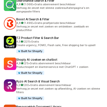
Searchanise Search & Filter
van 5 sterren
4,8
(1.068)
•
Gratis abonnement beschikbaar
1068 recensies in totaal
Verhoog de omzet met slimme zoekresultatenpagina's en
aangepaste filters
Boost AI Search & Filter
van 5 sterren
4,8
(1.496)
•
Gratis proefperiode beschikbaar
1496 recensies in totaal
Verhoog je omzet met zoeken en ontdekken: zoekbalk en
productfilter
TZ Product Filter & Search Bar
van 5 sterren
4,5
(221)
•
Gratis
221 recensies in totaal
Create urgency, FOMO, Flash sale, Free shipping bar to upsell
Built for Shopify
Shoply AI‑zoeken en chatbot
van 5 sterren
4,9
(21)
•
Gratis abonnement beschikbaar
21 recensies in totaal
Productexpert en klantenservice met ChatGPT + zoeken
Built for Shopify
Ryzo AI Search & Visual Search
van 5 sterren
5,0
(20)
•
Gratis abonnement beschikbaar
20 recensies in totaal
Verhoog je omzet met zoeken op afbeelding, AI-zoeken en slimme
filters
Built for Shopify
ResourceHub Document Library