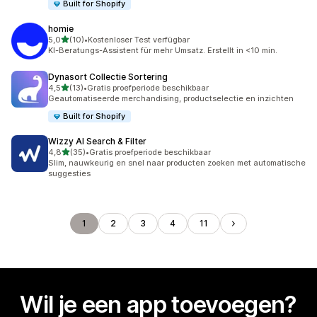
Built for Shopify
homie
van 5 sterren
5,0
(10)
•
Kostenloser Test verfügbar
10 recensies in totaal
KI-Beratungs-Assistent für mehr Umsatz. Erstellt in <10 min.
Dynasort Collectie Sortering
van 5 sterren
4,5
(13)
•
Gratis proefperiode beschikbaar
13 recensies in totaal
Geautomatiseerde merchandising, productselectie en inzichten
Built for Shopify
Wizzy AI Search & Filter
van 5 sterren
4,8
(35)
•
Gratis proefperiode beschikbaar
35 recensies in totaal
Slim, nauwkeurig en snel naar producten zoeken met automatische
suggesties
1
2
3
4
11
Wil je een app toevoegen?