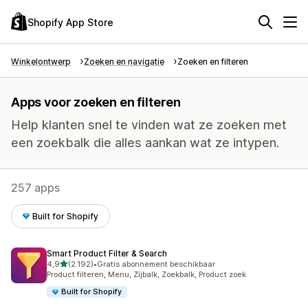
Shopify App Store
Winkelontwerp
Zoeken en navigatie
Zoeken en filteren
Apps voor zoeken en filteren
Help klanten snel te vinden wat ze zoeken met
een zoekbalk die alles aankan wat ze intypen.
257 apps
Built for Shopify
Smart Product Filter & Search
van 5 sterren
4,9
(2.192)
•
Gratis abonnement beschikbaar
2192 recensies in totaal
Product filteren, Menu, Zijbalk, Zoekbalk, Product zoek
Built for Shopify