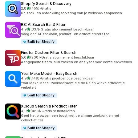
Shopify Search & Discovery
van 5 sterren
2,8
(455)
•
Gratis
455 recensies in totaal
De zoek- en ontdekkingservaring van je webshop aanpassen
RS: AI Search Bar & Filter
van 5 sterren
4,9
(337)
•
Gratis abonnement beschikbaar
337 recensies in totaal
Voeg een AI-zoekbalk, product- en collectiefilters toe
Built for Shopify
Findter Custom Filter & Search
van 5 sterren
5,0
(208)
•
Gratis abonnement beschikbaar
208 recensies in totaal
Aangepaste filters, slim zoeken en analyses voor echte conversies
Year Make Model ‑ EasySearch
van 5 sterren
4,9
(149)
•
Gratis proefperiode beschikbaar
149 recensies in totaal
Year Make Model-zoekopdracht die de UX en winkelefficiëntie
verbetert
Built for Shopify
XCloud Search & Product Filter
van 5 sterren
4,9
(483)
•
Gratis te installeren
483 recensies in totaal
Geef het browsen een boost met de slimme zoekbalk en het
collectiefilter
Built for Shopify