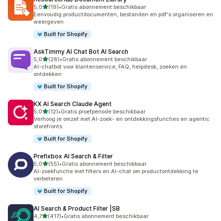
van 5 sterren
5,0
(19)
•
Gratis abonnement beschikbaar
19 recensies in totaal
Eenvoudig productdocumenten, bestanden en pdf's organiseren en
weergeven
Built for Shopify
AskTimmy AI Chat Bot AI Search
van 5 sterren
5,0
(28)
•
Gratis abonnement beschikbaar
28 recensies in totaal
AI-chatbot voor klantenservice, FAQ, helpdesk, zoeken en
ontdekken
Built for Shopify
KX AI Search Claude Agent
van 5 sterren
5,0
(12)
•
Gratis proefperiode beschikbaar
12 recensies in totaal
Verhoog je omzet met AI-zoek- en ontdekkingsfuncties en agentic
storefronts
Built for Shopify
Prefixbox AI Search & Filter
van 5 sterren
5,0
(55)
•
Gratis abonnement beschikbaar
55 recensies in totaal
AI-zoekfunctie met filters en AI-chat om productontdekking te
verbeteren
Built for Shopify
AI Search & Product Filter |SB
van 5 sterren
4,7
(417)
•
Gratis abonnement beschikbaar
417 recensies in totaal