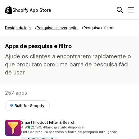
Shopify App Store
Design da loja
Pesquisa e navegação
Pesquisa e filtros
Apps de pesquisa e filtro
Ajude os clientes a encontrarem rapidamente o
que procuram com uma barra de pesquisa fácil
de usar.
257 apps
Built for Shopify
Smart Product Filter & Search
de 5 estrelas
4,9
(2.190)
•
Plano gratuito disponível
2190 avaliações ao todo
Filtro de produto poderoso & barra de pesquisa inteligente