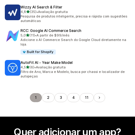
Wizzy AI Search & Filter
de 5 estrelas
4,8
(35)
•
Avaliação gratuita
35 avaliações ao todo
Pesquisa de produtos inteligente, precisa e rápida com sugestões
automáticas
RCC: Google AI Commerce Search
de 5 estrelas
5,0
(11)
•
A partir de $99/mês
11 avaliações ao todo
Adicione o AI Commerce Search do Google Cloud diretamente na
loja.
Built for Shopify
AutoFit AI ‑ Year Make Model
de 5 estrelas
4,5
(6)
•
Avaliação gratuita
6 avaliações ao todo
Filtro de Ano, Marca e Modelo, busca por chassi e localizador de
autopeças
1
2
3
4
11
Quer adicionar um app?