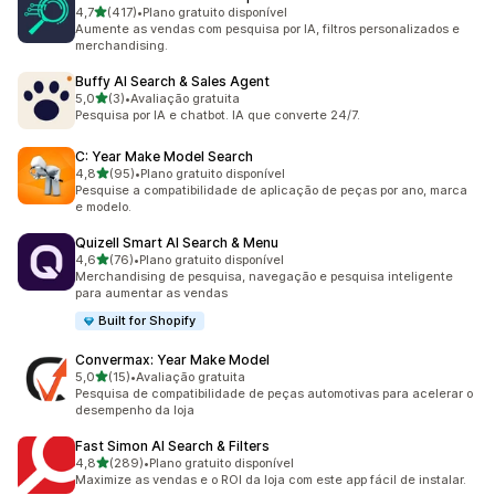
de 5 estrelas
4,7
(417)
•
Plano gratuito disponível
417 avaliações ao todo
Aumente as vendas com pesquisa por IA, filtros personalizados e
merchandising.
Buffy AI Search & Sales Agent
de 5 estrelas
5,0
(3)
•
Avaliação gratuita
3 avaliações ao todo
Pesquisa por IA e chatbot. IA que converte 24/7.
C: Year Make Model Search
de 5 estrelas
4,8
(95)
•
Plano gratuito disponível
95 avaliações ao todo
Pesquise a compatibilidade de aplicação de peças por ano, marca
e modelo.
Quizell Smart AI Search & Menu
de 5 estrelas
4,6
(76)
•
Plano gratuito disponível
76 avaliações ao todo
Merchandising de pesquisa, navegação e pesquisa inteligente
para aumentar as vendas
Built for Shopify
Convermax: Year Make Model
de 5 estrelas
5,0
(15)
•
Avaliação gratuita
15 avaliações ao todo
Pesquisa de compatibilidade de peças automotivas para acelerar o
desempenho da loja
Fast Simon AI Search & Filters
de 5 estrelas
4,8
(289)
•
Plano gratuito disponível
289 avaliações ao todo
Maximize as vendas e o ROI da loja com este app fácil de instalar.