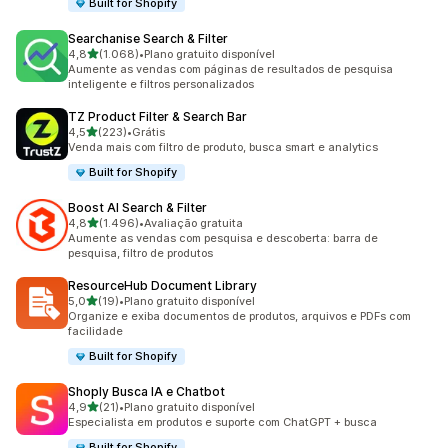
Built for Shopify
Searchanise Search & Filter
de 5 estrelas
4,8
(1.068)
•
Plano gratuito disponível
1068 avaliações ao todo
Aumente as vendas com páginas de resultados de pesquisa
inteligente e filtros personalizados
TZ Product Filter & Search Bar
de 5 estrelas
4,5
(223)
•
Grátis
223 avaliações ao todo
Venda mais com filtro de produto, busca smart e analytics
Built for Shopify
Boost AI Search & Filter
de 5 estrelas
4,8
(1.496)
•
Avaliação gratuita
1496 avaliações ao todo
Aumente as vendas com pesquisa e descoberta: barra de
pesquisa, filtro de produtos
ResourceHub Document Library
de 5 estrelas
5,0
(19)
•
Plano gratuito disponível
19 avaliações ao todo
Organize e exiba documentos de produtos, arquivos e PDFs com
facilidade
Built for Shopify
Shoply Busca IA e Chatbot
de 5 estrelas
4,9
(21)
•
Plano gratuito disponível
21 avaliações ao todo
Especialista em produtos e suporte com ChatGPT + busca
Built for Shopify