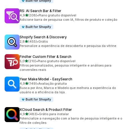
Built for Shopify
RS: AI Search Bar & Filter
de 5 estrelas
4,9
(338)
•
Plano gratuito disponível
338 avaliações ao todo
Adicione barra de pesquisa com IA, filtros de produto e coleção
Built for Shopify
Shopify Search & Discovery
de 5 estrelas
2,8
(455)
•
Grátis
455 avaliações ao todo
Personalize a experiência de descoberta e pesquisa da vitrine
Findter Custom Filter & Search
de 5 estrelas
5,0
(210)
•
Plano gratuito disponível
210 avaliações ao todo
Filtros personalizados, pesquisa inteligente e análises para
conversões reais
Year Make Model ‑ EasySearch
de 5 estrelas
4,9
(149)
•
Avaliação gratuita
149 avaliações ao todo
Busca por Ano, Marca e Modelo que melhora a experiência do
usuário e a eficiência da loja.
Built for Shopify
XCloud Search & Product Filter
de 5 estrelas
4,9
(483)
•
Grátis para instalar
483 avaliações ao todo
Potencialize a navegação com a barra de pesquisa inteligente e o
filtro de coleções