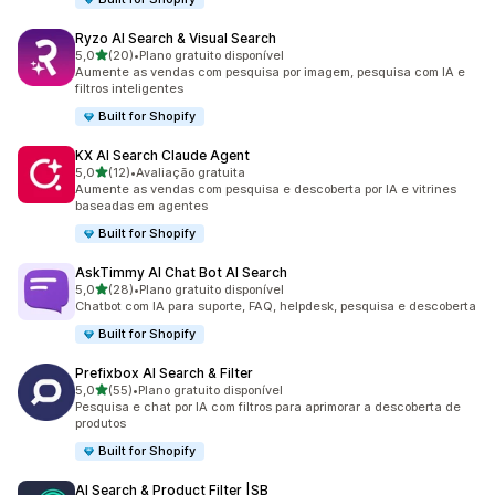
Ryzo AI Search & Visual Search
de 5 estrelas
5,0
(20)
•
Plano gratuito disponível
20 avaliações ao todo
Aumente as vendas com pesquisa por imagem, pesquisa com IA e
filtros inteligentes
Built for Shopify
KX AI Search Claude Agent
de 5 estrelas
5,0
(12)
•
Avaliação gratuita
12 avaliações ao todo
Aumente as vendas com pesquisa e descoberta por IA e vitrines
baseadas em agentes
Built for Shopify
AskTimmy AI Chat Bot AI Search
de 5 estrelas
5,0
(28)
•
Plano gratuito disponível
28 avaliações ao todo
Chatbot com IA para suporte, FAQ, helpdesk, pesquisa e descoberta
Built for Shopify
Prefixbox AI Search & Filter
de 5 estrelas
5,0
(55)
•
Plano gratuito disponível
55 avaliações ao todo
Pesquisa e chat por IA com filtros para aprimorar a descoberta de
produtos
Built for Shopify
AI Search & Product Filter |SB