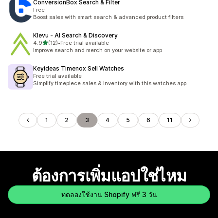
ConversionBox Search & Filter
Free
Boost sales with smart search & advanced product filters
Klevu ‑ AI Search & Discovery
เต็ม 5 ดาว
4.9
(12)
•
Free trial available
ทั้งหมด 12 รีวิว
Improve search and merch on your website or app
Keyideas Timenox Sell Watches
Free trial available
Simplify timepiece sales & inventory with this watches app
1
2
3
4
5
6
11
ต้องการเพิ่มแอปใช่ไหม
ทดลองใช้งาน Shopify ฟรี 3 วัน