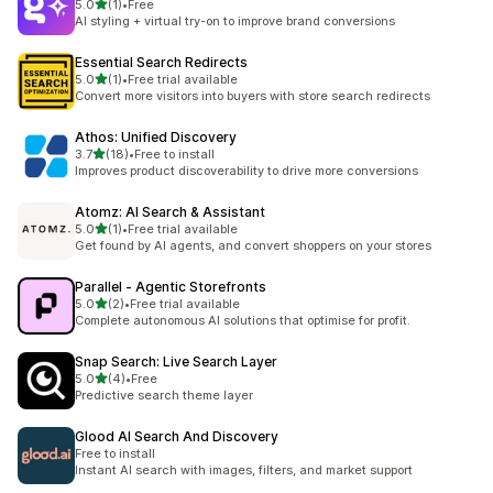
เต็ม 5 ดาว
5.0
(1)
•
Free
ทั้งหมด 1 รีวิว
AI styling + virtual try-on to improve brand conversions
Essential Search Redirects
เต็ม 5 ดาว
5.0
(1)
•
Free trial available
ทั้งหมด 1 รีวิว
Convert more visitors into buyers with store search redirects
Athos: Unified Discovery
เต็ม 5 ดาว
3.7
(18)
•
Free to install
ทั้งหมด 18 รีวิว
Improves product discoverability to drive more conversions
Atomz: AI Search & Assistant
เต็ม 5 ดาว
5.0
(1)
•
Free trial available
ทั้งหมด 1 รีวิว
Get found by AI agents, and convert shoppers on your stores
Parallel ‑ Agentic Storefronts
เต็ม 5 ดาว
5.0
(2)
•
Free trial available
ทั้งหมด 2 รีวิว
Complete autonomous AI solutions that optimise for profit.
Snap Search: Live Search Layer
เต็ม 5 ดาว
5.0
(4)
•
Free
ทั้งหมด 4 รีวิว
Predictive search theme layer
Glood AI Search And Discovery
Free to install
Instant AI search with images, filters, and market support