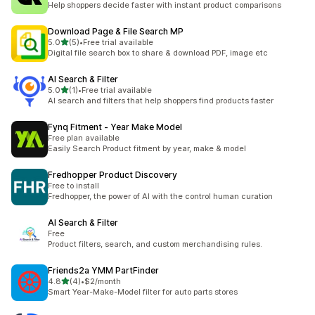
Help shoppers decide faster with instant product comparisons
Download Page & File Search MP
เต็ม 5 ดาว
5.0
(5)
•
Free trial available
ทั้งหมด 5 รีวิว
Digital file search box to share & download PDF, image etc
AI Search & Filter
เต็ม 5 ดาว
5.0
(1)
•
Free trial available
ทั้งหมด 1 รีวิว
AI search and filters that help shoppers find products faster
Fynq Fitment ‑ Year Make Model
Free plan available
Easily Search Product fitment by year, make & model
Fredhopper Product Discovery
Free to install
Fredhopper, the power of AI with the control human curation
AI Search & Filter
Free
Product filters, search, and custom merchandising rules.
Friends2a YMM PartFinder
เต็ม 5 ดาว
4.8
(4)
•
$2/month
ทั้งหมด 4 รีวิว
Smart Year-Make-Model filter for auto parts stores