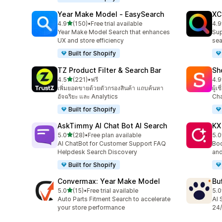
Year Make Model ‑ EasySearch
XC
เต็ม 5 ดาว
4.9
(150)
•
Free trial available
4.9
ทั้งหมด 150 รีวิว
ทั้ง
Year Make Model Search that enhances
Sup
UX and store efficiency
sea
Built for Shopify
TZ Product Filter & Search Bar
Sh
เต็ม 5 ดาว
4.5
(221)
•
ฟรี
4.9
ทั้งหมด 221 รีวิว
ทั้ง
เพิ่มยอดขายด้วยตัวกรองสินค้า แถบค้นหา
ผู้
อัจฉริยะ และ Analytics
Cha
Built for Shopify
AskTimmy AI Chat Bot AI Search
KX
เต็ม 5 ดาว
5.0
(28)
•
Free plan available
5.0
ทั้งหมด 28 รีวิว
ทั้ง
AI ChatBot for Customer Support FAQ
Boo
Helpdesk Search Discovery
and
Built for Shopify
Convermax: Year Make Model
Bu
เต็ม 5 ดาว
5.0
(15)
•
Free trial available
5.0
ทั้งหมด 15 รีวิว
ทั้ง
Auto Parts Fitment Search to accelerate
AI 
your store performance
24/