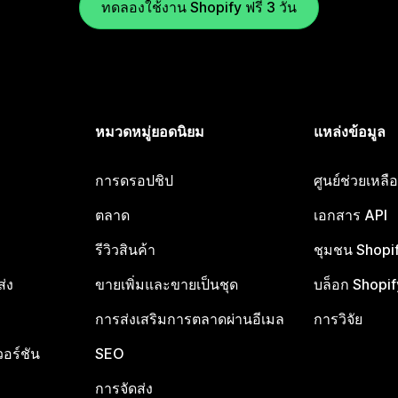
ทดลองใช้งาน Shopify ฟรี 3 วัน
หมวดหมู่ยอดนิยม
แหล่งข้อมูล
การดรอปชิป
ศูนย์ช่วยเหล
ตลาด
เอกสาร API
รีวิวสินค้า
ชุมชน Shopi
ส่ง
ขายเพิ่มและขายเป็นชุด
บล็อก Shopif
การส่งเสริมการตลาดผ่านอีเมล
การวิจัย
อร์ชัน
SEO
การจัดส่ง