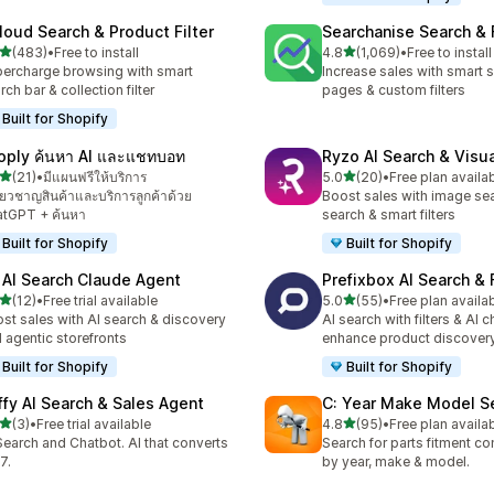
loud Search & Product Filter
Searchanise Search & F
เต็ม 5 ดาว
เต็ม 5 ดาว
(483)
•
Free to install
4.8
(1,069)
•
Free to install
หมด 483 รีวิว
ทั้งหมด 1069 รีวิว
ercharge browsing with smart
Increase sales with smart s
rch bar & collection filter
pages & custom filters
Built for Shopify
oply ค้นหา AI และแชทบอท
Ryzo AI Search & Visu
เต็ม 5 ดาว
เต็ม 5 ดาว
(21)
•
มีแผนฟรีให้บริการ
5.0
(20)
•
Free plan availa
หมด 21 รีวิว
ทั้งหมด 20 รีวิว
เชี่ยวชาญสินค้าและบริการลูกค้าด้วย
Boost sales with image sea
tGPT + ค้นหา
search & smart filters
Built for Shopify
Built for Shopify
 AI Search Claude Agent
Prefixbox AI Search & F
เต็ม 5 ดาว
เต็ม 5 ดาว
(12)
•
Free trial available
5.0
(55)
•
Free plan availa
หมด 12 รีวิว
ทั้งหมด 55 รีวิว
st sales with AI search & discovery
AI search with filters & AI c
 agentic storefronts
enhance product discover
Built for Shopify
Built for Shopify
ffy AI Search & Sales Agent
C: Year Make Model S
เต็ม 5 ดาว
เต็ม 5 ดาว
(3)
•
Free trial available
4.8
(95)
•
Free plan availa
หมด 3 รีวิว
ทั้งหมด 95 รีวิว
Search and Chatbot. AI that converts
Search for parts fitment co
7.
by year, make & model.