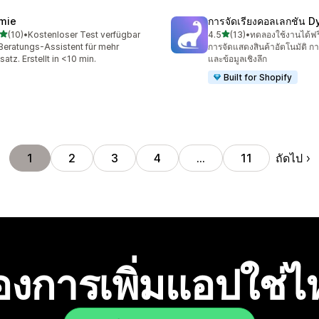
mie
การจัดเรียงคอลเลกชัน D
เต็ม 5 ดาว
เต็ม 5 ดาว
(10)
•
Kostenloser Test verfügbar
4.5
(13)
•
ทดลองใช้งานได้ฟร
หมด 10 รีวิว
ทั้งหมด 13 รีวิว
Beratungs-Assistent für mehr
การจัดแสดงสินค้าอัตโนมัติ กา
atz. Erstellt in <10 min.
และข้อมูลเชิงลึก
Built for Shopify
ถัดไป
1
2
3
4
…
11
องการเพิ่มแอปใช่