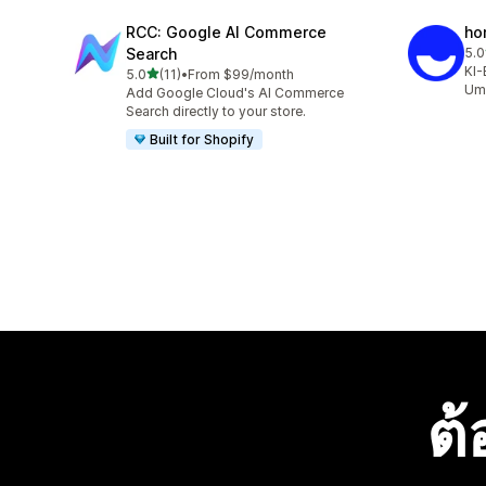
RCC: Google AI Commerce
ho
Search
5.0
ทั้ง
KI-
เต็ม 5 ดาว
5.0
(11)
•
From $99/month
ทั้งหมด 11 รีวิว
Ums
Add Google Cloud's AI Commerce
Search directly to your store.
Built for Shopify
ต้