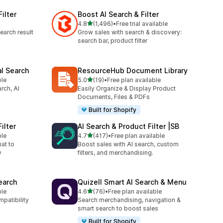
ilter
Boost AI Search & Filter
เต็ม 5 ดาว
4.8
(1,496)
•
Free trial available
ทั้งหมด 1496 รีวิว
earch result
Grow sales with search & discovery:
search bar, product filter
al Search
ResourceHub Document Library
เต็ม 5 ดาว
ble
5.0
(19)
•
Free plan available
ทั้งหมด 19 รีวิว
rch, AI
Easily Organize & Display Product
Documents, Files & PDFs
Built for Shopify
ilter
AI Search & Product Filter |SB
เต็ม 5 ดาว
ble
4.7
(417)
•
Free plan available
ทั้งหมด 417 รีวิว
hat to
Boost sales with AI search, custom
y
filters, and merchandising.
earch
Quizell Smart AI Search & Menu
เต็ม 5 ดาว
ble
4.6
(76)
•
Free plan available
ทั้งหมด 76 รีวิว
mpatibility
Search merchandising, navigation &
smart search to boost sales
Built for Shopify