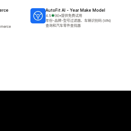
erce
AutoFit AI ‑ Year Make Model
星（满分 5 星）
4.5
(6)
•
提供免费试用
总共 6 条评论
年份-品牌-型号过滤器、车辆识别码 (VIN)
查询和汽车零件查找器
mmerce
。