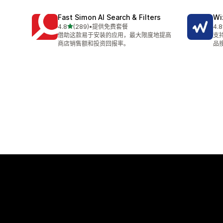
Fast Simon AI Search & Filters
Wi
星（满分 5 星）
4.8
(289)
•
提供免费套餐
4.8
总共 289 条评论
总共
借助这款易于安装的应用，最大限度地提高
支
商店销售额和投资回报率。
品