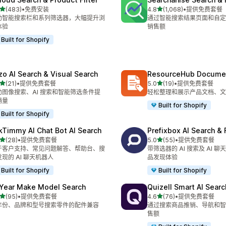
星（满分 5 星）
星（满分 5 星）
(483)
•
免费安装
4.8
(1,068)
•
提供免费套餐
 483 条评论
总共 1068 条评论
助智能搜索栏和系列筛选器，大幅提升浏
通过智能搜索结果页面和自定
体验
销售额
Built for Shopify
zo AI Search & Visual Search
ResourceHub Documen
星（满分 5 星）
星（满分 5 星）
(21)
•
提供免费套餐
5.0
(19)
•
提供免费套餐
 21 条评论
总共 19 条评论
助图像搜索、AI 搜索和智能筛选条件提
轻松整理和展示产品文档、文件
销量
Built for Shopify
Built for Shopify
kTimmy AI Chat Bot AI Search
Prefixbox AI Search & F
星（满分 5 星）
星（满分 5 星）
(28)
•
提供免费套餐
5.0
(55)
•
提供免费套餐
 28 条评论
总共 55 条评论
于客户支持、常见问题解答、帮助台、搜
带筛选器的 AI 搜索及 AI 
现的 AI 聊天机器人
品发现体验
Built for Shopify
Built for Shopify
 Year Make Model Search
Quizell Smart AI Sear
星（满分 5 星）
星（满分 5 星）
(95)
•
提供免费套餐
4.6
(76)
•
提供免费套餐
 95 条评论
总共 76 条评论
年份、品牌和型号搜索零件的配件兼容
通过搜索商品推销、导航和智
。
售额