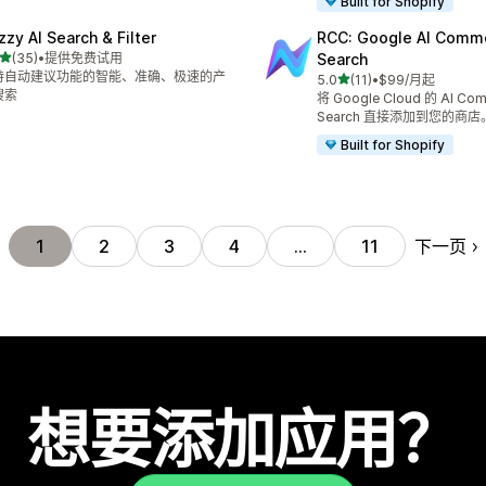
Built for Shopify
zzy AI Search & Filter
RCC: Google AI Comm
星（满分 5 星）
(35)
•
提供免费试用
Search
 35 条评论
持自动建议功能的智能、准确、极速的产
星（满分 5 星）
5.0
(11)
•
$99/月起
总共 11 条评论
搜索
将 Google Cloud 的 AI Co
Search 直接添加到您的商店
Built for Shopify
下一页
1
2
3
4
…
11
想要添加应用？