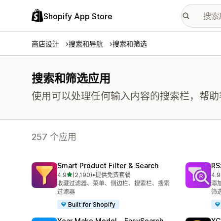
Shopify App Store
商店设计
搜索和导航
搜索和筛选
搜索和筛选应用
使用可以处理任何输入内容的搜索栏，帮助
257 个应用
Smart Product Filter & Search
RS:
星（满分 5 星）
4.9
(2,190)
•
提供免费套餐
4.9
总共 2190 条评论
总共
收藏过滤器、菜单、侧边栏、搜索栏、搜索
添
过滤器
筛
Built for Shopify
Year Make Model ‑ EasySearch
XC