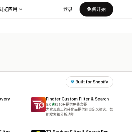
浏览应用
登录
免费开始
Built for Shopify
overy
Findter Custom Filter & Search
星（满分 5 星）
5.0
(210)
•
提供免费套餐
总共 210 条评论
为实现真正的转化而提供的自定义筛选、智
能搜索和分析功能
ilter
TZ Product Filter & Search Bar