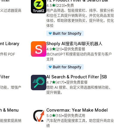
星（满分 5 星）
4.5
(223)
•
免费
总共 223 条评论
义过滤器提高
用产品筛选、智能搜索栏、排序、搜索分析
和信任工具提升销售转化，并优化商品发现
体验，帮助顾客更快购买，提升转化，优化
体验
Built for Shopify
t Library
Shoply AI搜索与AI聊天机器人
星（满分 5 星）
4.9
(21)
•
提供免费套餐
总共 21 条评论
和 PDF
由ChatGPT和搜索驱动的商品专家与客户
支持
Built for Shopify
ilter
AI Search & Product Filter |SB
星（满分 5 星）
4.7
(417)
•
提供免费套餐
总共 417 条评论
聊天功能，增强产
借助 AI 搜索、自定义筛选器和推销功能，
提升销量。
ch & Menu
Convermax: Year Make Model
星（满分 5 星）
5.0
(15)
•
提供免费试用
总共 15 条评论
能搜索提高销
汽车配件适配度搜索工具，助您提升商店业
绩