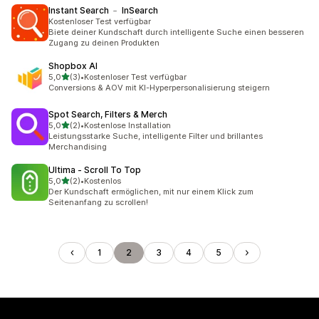
Instant Search ﹣ InSearch
Kostenloser Test verfügbar
Biete deiner Kundschaft durch intelligente Suche einen besseren
Zugang zu deinen Produkten
Shopbox AI
von 5 Sternen
5,0
(3)
•
Kostenloser Test verfügbar
3 Rezensionen insgesamt
Conversions & AOV mit KI-Hyperpersonalisierung steigern
Spot Search, Filters & Merch
von 5 Sternen
5,0
(2)
•
Kostenlose Installation
2 Rezensionen insgesamt
Leistungsstarke Suche, intelligente Filter und brillantes
Merchandising
Ultima ‑ Scroll To Top
von 5 Sternen
5,0
(2)
•
Kostenlos
2 Rezensionen insgesamt
Der Kundschaft ermöglichen, mit nur einem Klick zum
Seitenanfang zu scrollen!
1
2
3
4
5