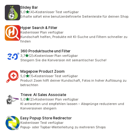
Slidey Bar
von 5 Sternen
5,0
(4)
•
Kostenloser Test verfügbar
4 Rezensionen insgesamt
Erhalte sofort eine benutzerdefinierte Seitenleiste für deinen Shop.
Hyper Search & Filter
Kostenloser Plan verfügbar
Kundschaft helfen, Produkte mit KI-Suche und Filtern schneller zu
finden
360 Produktsuche und Filter
von 5 Sternen
3,7
(2)
•
Kostenloser Plan verfügbar
2 Rezensionen insgesamt
Steigern Sie die Konversion mit semantischer Suche!
Magepow Product Zoom
von 5 Sternen
5,0
(1)
•
Kostenloser Test verfügbar
1 Rezensionen insgesamt
Product Zoom hilft deiner Kundschaft, Fotos in hoher Auflösung zu
betrachten
Trieve: AI Sales Associate
von 5 Sternen
5,0
(2)
•
Kostenloser Plan verfügbar
2 Rezensionen insgesamt
KI antworten und empfehlen lassen – Absprünge reduzieren und
Konversionen steigern
Easy Popup Store Redirector
Kostenloser Test verfügbar
Popup- oder Topbar-Weiterleitung zu mehreren Shops