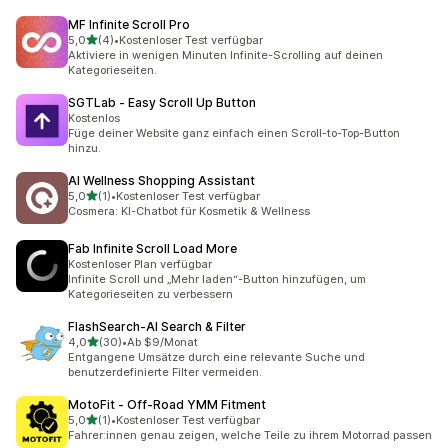
MF Infinite Scroll Pro
von 5 Sternen
5,0
(4)
•
Kostenloser Test verfügbar
4 Rezensionen insgesamt
Aktiviere in wenigen Minuten Infinite-Scrolling auf deinen
Kategorieseiten.
SGTLab ‑ Easy Scroll Up Button
Kostenlos
Füge deiner Website ganz einfach einen Scroll-to-Top-Button
hinzu.
AI Wellness Shopping Assistant
von 5 Sternen
5,0
(1)
•
Kostenloser Test verfügbar
1 Rezensionen insgesamt
Cosmera: KI-Chatbot für Kosmetik & Wellness
Fab Infinite Scroll Load More
Kostenloser Plan verfügbar
Infinite Scroll und „Mehr laden“-Button hinzufügen, um
Kategorieseiten zu verbessern
FlashSearch‑AI Search & Filter
von 5 Sternen
4,0
(30)
•
Ab $9/Monat
30 Rezensionen insgesamt
Entgangene Umsätze durch eine relevante Suche und
benutzerdefinierte Filter vermeiden.
MotoFit ‑ Off‑Road YMM Fitment
von 5 Sternen
5,0
(1)
•
Kostenloser Test verfügbar
1 Rezensionen insgesamt
Fahrer:innen genau zeigen, welche Teile zu ihrem Motorrad passen