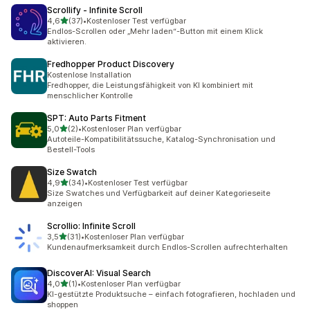
Scrollify ‑ Infinite Scroll
von 5 Sternen
4,6
(37)
•
Kostenloser Test verfügbar
37 Rezensionen insgesamt
Endlos-Scrollen oder „Mehr laden“-Button mit einem Klick
aktivieren.
Fredhopper Product Discovery
Kostenlose Installation
Fredhopper, die Leistungsfähigkeit von KI kombiniert mit
menschlicher Kontrolle
SPT: Auto Parts Fitment
von 5 Sternen
5,0
(2)
•
Kostenloser Plan verfügbar
2 Rezensionen insgesamt
Autoteile-Kompatibilitätssuche, Katalog-Synchronisation und
Bestell-Tools
Size Swatch
von 5 Sternen
4,9
(34)
•
Kostenloser Test verfügbar
34 Rezensionen insgesamt
Size Swatches und Verfügbarkeit auf deiner Kategorieseite
anzeigen
Scrollio: Infinite Scroll
von 5 Sternen
3,5
(31)
•
Kostenloser Plan verfügbar
31 Rezensionen insgesamt
Kundenaufmerksamkeit durch Endlos-Scrollen aufrechterhalten
DiscoverAI: Visual Search
von 5 Sternen
4,0
(1)
•
Kostenloser Plan verfügbar
1 Rezensionen insgesamt
KI-gestützte Produktsuche – einfach fotografieren, hochladen und
shoppen