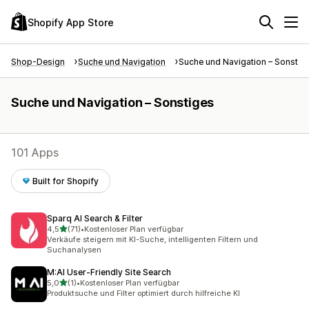
Shopify App Store
Shop-Design
Suche und Navigation
Suche und Navigation – Sonstig
Suche und Navigation – Sonstiges
101 Apps
Built for Shopify
Sparq AI Search & Filter
von 5 Sternen
4,5
(71)
•
Kostenloser Plan verfügbar
71 Rezensionen insgesamt
Verkäufe steigern mit KI-Suche, intelligenten Filtern und
Suchanalysen
M:AI User‑Friendly Site Search
von 5 Sternen
5,0
(1)
•
Kostenloser Plan verfügbar
1 Rezensionen insgesamt
Produktsuche und Filter optimiert durch hilfreiche KI