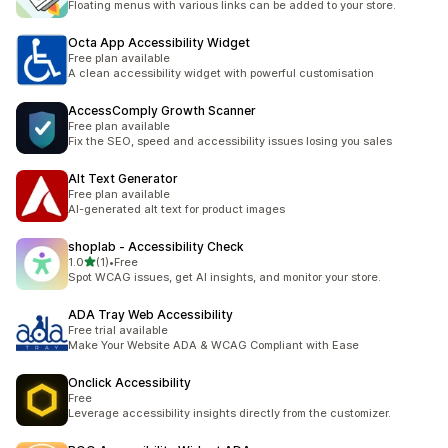
Floating menus with various links can be added to your store.
Octa App Accessibility Widget
Free plan available
A clean accessibility widget with powerful customisation
AccessComply Growth Scanner
Free plan available
Fix the SEO, speed and accessibility issues losing you sales
Alt Text Generator
Free plan available
AI-generated alt text for product images
shoplab ‑ Accessibility Check
별 5개 중
1.0
(1)
•
Free
총 리뷰 1개
Spot WCAG issues, get AI insights, and monitor your store.
ADA Tray Web Accessibility
Free trial available
Make Your Website ADA & WCAG Compliant with Ease
Onclick Accessibility
Free
Leverage accessibility insights directly from the customizer.