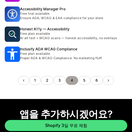
Accessibility Manager Pro
Free trial available
Ensure ADA, WCAG & EAA compliance for your store
Honest A11y — Accessibility
Free plan available
AI alt text + WCAG scans — honest accessibility, no overlays
Inclusify ADA WCAG Compliance
Free plan available
Proper ADA & WCAG Compliance. No marketing fluff.
1
2
3
4
5
6
앱을 추가하시겠어요?
Shopify 3일 무료 체험