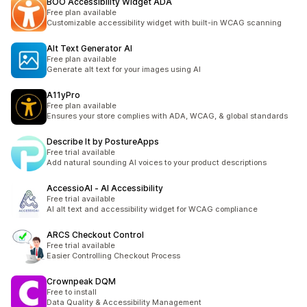
BOO Accessibility Widget ADA
Free plan available
Customizable accessibility widget with built-in WCAG scanning
Alt Text Generator AI
Free plan available
Generate alt text for your images using AI
A11yPro
Free plan available
Ensures your store complies with ADA, WCAG, & global standards
Describe It by PostureApps
Free trial available
Add natural sounding AI voices to your product descriptions
AccessioAI ‑ AI Accessibility
Free trial available
AI alt text and accessibility widget for WCAG compliance
ARCS Checkout Control
Free trial available
Easier Controlling Checkout Process
Crownpeak DQM
Free to install
Data Quality & Accessibility Management