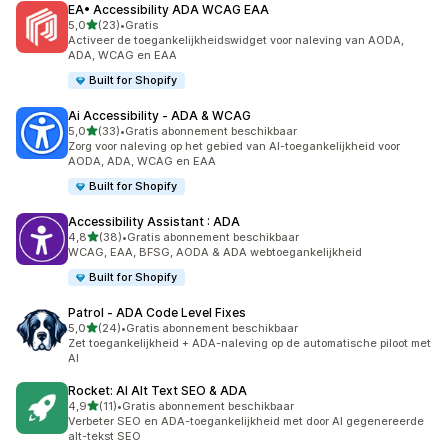
EA• Accessibility ADA WCAG EAA
van 5 sterren
5,0
(23)
•
Gratis
23 recensies in totaal
Activeer de toegankelijkheidswidget voor naleving van AODA,
ADA, WCAG en EAA
Built for Shopify
Ai Accessibility ‑ ADA & WCAG
van 5 sterren
5,0
(33)
•
Gratis abonnement beschikbaar
33 recensies in totaal
Zorg voor naleving op het gebied van AI-toegankelijkheid voor
AODA, ADA, WCAG en EAA
Built for Shopify
Accessibility Assistant : ADA
van 5 sterren
4,8
(38)
•
Gratis abonnement beschikbaar
38 recensies in totaal
WCAG, EAA, BFSG, AODA & ADA webtoegankelijkheid
Built for Shopify
Patrol ‑ ADA Code Level Fixes
van 5 sterren
5,0
(24)
•
Gratis abonnement beschikbaar
24 recensies in totaal
Zet toegankelijkheid + ADA-naleving op de automatische piloot met
AI
Rocket: AI Alt Text SEO & ADA
van 5 sterren
4,9
(11)
•
Gratis abonnement beschikbaar
11 recensies in totaal
Verbeter SEO en ADA-toegankelijkheid met door AI gegenereerde
alt-tekst SEO