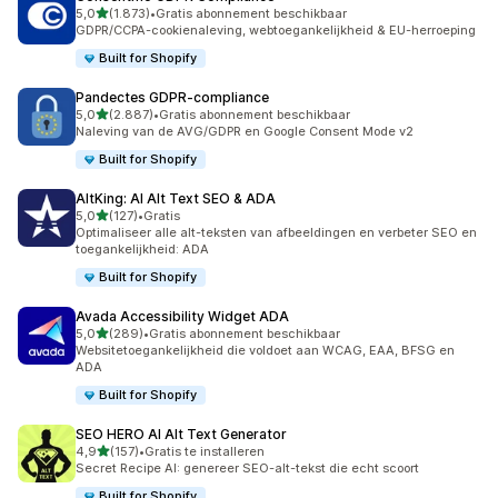
van 5 sterren
5,0
(1.873)
•
Gratis abonnement beschikbaar
1873 recensies in totaal
GDPR/CCPA-cookienaleving, webtoegankelijkheid & EU-herroeping
Built for Shopify
Pandectes GDPR‑compliance
van 5 sterren
5,0
(2.887)
•
Gratis abonnement beschikbaar
2887 recensies in totaal
Naleving van de AVG/GDPR en Google Consent Mode v2
Built for Shopify
AltKing: AI Alt Text SEO & ADA
van 5 sterren
5,0
(127)
•
Gratis
127 recensies in totaal
Optimaliseer alle alt-teksten van afbeeldingen en verbeter SEO en
toegankelijkheid: ADA
Built for Shopify
Avada Accessibility Widget ADA
van 5 sterren
5,0
(289)
•
Gratis abonnement beschikbaar
289 recensies in totaal
Websitetoegankelijkheid die voldoet aan WCAG, EAA, BFSG en
ADA
Built for Shopify
SEO HERO AI Alt Text Generator
van 5 sterren
4,9
(157)
•
Gratis te installeren
157 recensies in totaal
Secret Recipe AI: genereer SEO-alt-tekst die echt scoort
Built for Shopify