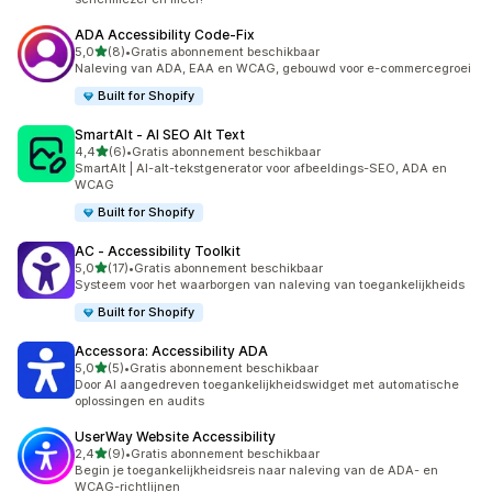
ADA Accessibility Code‑Fix
van 5 sterren
5,0
(8)
•
Gratis abonnement beschikbaar
8 recensies in totaal
Naleving van ADA, EAA en WCAG, gebouwd voor e-commercegroei
Built for Shopify
SmartAlt ‑ AI SEO Alt Text
van 5 sterren
4,4
(6)
•
Gratis abonnement beschikbaar
6 recensies in totaal
SmartAlt | AI-alt-tekstgenerator voor afbeeldings-SEO, ADA en
WCAG
Built for Shopify
AC ‑ Accessibility Toolkit
van 5 sterren
5,0
(17)
•
Gratis abonnement beschikbaar
17 recensies in totaal
Systeem voor het waarborgen van naleving van toegankelijkheids
Built for Shopify
Accessora: Accessibility ADA
van 5 sterren
5,0
(5)
•
Gratis abonnement beschikbaar
5 recensies in totaal
Door AI aangedreven toegankelijkheidswidget met automatische
oplossingen en audits
UserWay Website Accessibility
van 5 sterren
2,4
(9)
•
Gratis abonnement beschikbaar
9 recensies in totaal
Begin je toegankelijkheidsreis naar naleving van de ADA- en
WCAG-richtlijnen