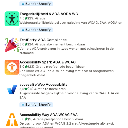
Built for Shopify
Toegankelijkheid & ADA AODA WC
van 5 sterren
4,3
(29)
•
Gratis
29 recensies in totaal
Webtoegankelijkheidstool voor naleving van WCAG, EAA, AODA en
Built for Shopify
TestParty: ADA Compliance
van 5 sterren
5,0
(24)
•
Gratis abonnement beschikbaar
24 recensies in totaal
Verhelp ADA-problemen in twee weken met oplossingen in de
broncode
Accessibility Spark ADA & WCAG
van 5 sterren
5,0
(23)
•
Gratis proefperiode beschikbaar
23 recensies in totaal
Realiseer WCAG- en ADA-naleving met door AI aangedreven
toegankelijkheid.
accessiBe Web Accessibility
van 5 sterren
3,5
(15)
•
Gratis te installeren
15 recensies in totaal
AI-gestuurde toegankelijkheid voor naleving van WCAG, ADA en
EAA
Built for Shopify
Accessibility Way ADA WCAG EAA
van 5 sterren
5,0
(9)
•
Gratis proefperiode beschikbaar
9 recensies in totaal
Oplossing voor ADA en WCAG 2.2 met AI-gestuurde alt-tekst,
schermlezer en meer!