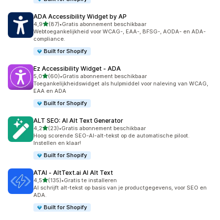
ADA Accessibility Widget by AP
van 5 sterren
4,9
(87)
•
Gratis abonnement beschikbaar
87 recensies in totaal
Webtoegankelijkheid voor WCAG-, EAA-, BFSG-, AODA- en ADA-
compliance.
Built for Shopify
Ez Accessibility Widget ‑ ADA
van 5 sterren
5,0
(60)
•
Gratis abonnement beschikbaar
60 recensies in totaal
Toegankelijkheidswidget als hulpmiddel voor naleving van WCAG,
EAA en ADA
Built for Shopify
ALT SEO: AI Alt Text Generator
van 5 sterren
4,2
(23)
•
Gratis abonnement beschikbaar
23 recensies in totaal
Hoog scorende SEO-AI-alt-tekst op de automatische piloot.
Instellen en klaar!
Built for Shopify
ATAI ‑ AltText.ai AI Alt Text
van 5 sterren
4,5
(135)
•
Gratis te installeren
135 recensies in totaal
AI schrijft alt-tekst op basis van je productgegevens, voor SEO en
ADA.
Built for Shopify