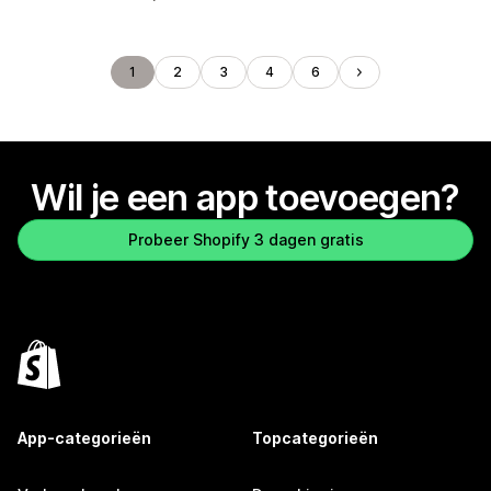
1
2
3
4
6
Wil je een app toevoegen?
Probeer Shopify 3 dagen gratis
App-categorieën
Topcategorieën