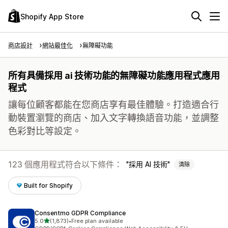
Shopify App Store
商店設計
網站最佳化
無障礙功能
所有具備採用 ai 技術功能的無障礙功能應用程式應用
程式
讓每位顧客都能在您商店享有最佳體驗。打造適合行
動裝置瀏覽的商店、加入文字轉換語音功能，並調整
色彩對比等設定。
123 個應用程式符合以下條件：
採用 AI 技術
清除
Built for Shopify
Consentmo GDPR Compliance
滿分 5 顆星
5.0
(1,873)
•
Free plan available
共有 1873 則評價