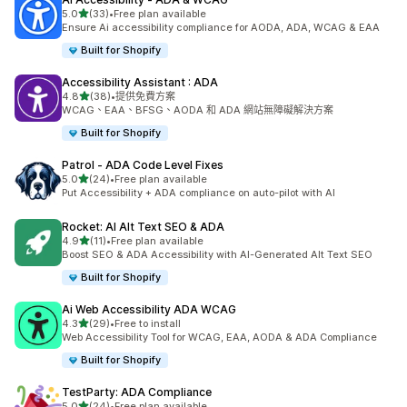
滿分 5 顆星
5.0
(33)
•
Free plan available
共有 33 則評價
Ensure Ai accessibility compliance for AODA, ADA, WCAG & EAA
Built for Shopify
Accessibility Assistant : ADA
滿分 5 顆星
4.8
(38)
•
提供免費方案
共有 38 則評價
WCAG、EAA、BFSG、AODA 和 ADA 網站無障礙解決方案
Built for Shopify
Patrol ‑ ADA Code Level Fixes
滿分 5 顆星
5.0
(24)
•
Free plan available
共有 24 則評價
Put Accessibility + ADA compliance on auto-pilot with AI
Rocket: AI Alt Text SEO & ADA
滿分 5 顆星
4.9
(11)
•
Free plan available
共有 11 則評價
Boost SEO & ADA Accessibility with AI-Generated Alt Text SEO
Built for Shopify
Ai Web Accessibility ADA WCAG
滿分 5 顆星
4.3
(29)
•
Free to install
共有 29 則評價
Web Accessibility Tool for WCAG, EAA, AODA & ADA Compliance
Built for Shopify
TestParty: ADA Compliance
滿分 5 顆星
5.0
(24)
•
Free plan available