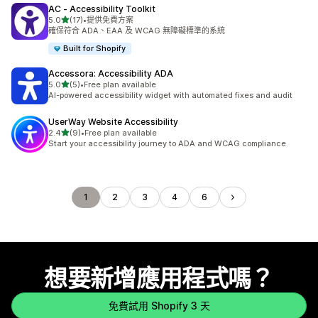
AC ‑ Accessibility Toolkit
滿分 5 顆星
5.0
(17)
•
提供免費方案
共有 17 則評價
確保符合 ADA、EAA 及 WCAG 無障礙標準的系統
Built for Shopify
Accessora: Accessibility ADA
滿分 5 顆星
5.0
(5)
•
Free plan available
共有 5 則評價
AI-powered accessibility widget with automated fixes and audit
UserWay Website Accessibility
滿分 5 顆星
2.4
(9)
•
Free plan available
共有 9 則評價
Start your accessibility journey to ADA and WCAG compliance
1
2
3
4
6
想要新增應用程式嗎？
免費試用 Shopify 3 天