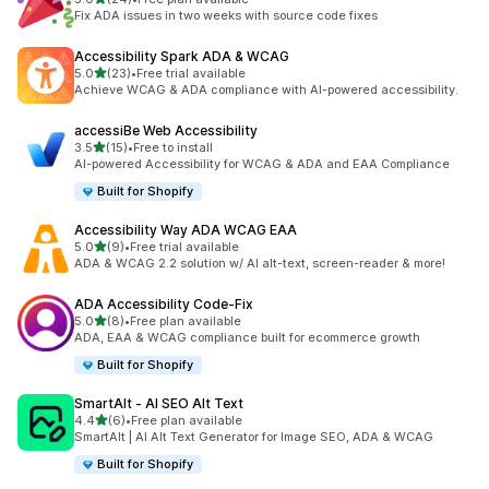
共有 24 則評價
Fix ADA issues in two weeks with source code fixes
Accessibility Spark ADA & WCAG
滿分 5 顆星
5.0
(23)
•
Free trial available
共有 23 則評價
Achieve WCAG & ADA compliance with AI-powered accessibility.
accessiBe Web Accessibility
滿分 5 顆星
3.5
(15)
•
Free to install
共有 15 則評價
AI-powered Accessibility for WCAG & ADA and EAA Compliance
Built for Shopify
Accessibility Way ADA WCAG EAA
滿分 5 顆星
5.0
(9)
•
Free trial available
共有 9 則評價
ADA & WCAG 2.2 solution w/ AI alt-text, screen-reader & more!
ADA Accessibility Code‑Fix
滿分 5 顆星
5.0
(8)
•
Free plan available
共有 8 則評價
ADA, EAA & WCAG compliance built for ecommerce growth
Built for Shopify
SmartAlt ‑ AI SEO Alt Text
滿分 5 顆星
4.4
(6)
•
Free plan available
共有 6 則評價
SmartAlt | AI Alt Text Generator for Image SEO, ADA & WCAG
Built for Shopify