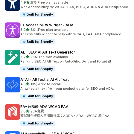
滿分 5 顆星
4.9
(87)
•
Free plan available
共有 87 則評價
Web Accessibility for WCAG, EAA, BFSG, AODA & ADA Compliance.
Built for Shopify
Ez Accessibility Widget ‑ ADA
滿分 5 顆星
5.0
(60)
•
Free plan available
共有 60 則評價
Accessibility widget to help with WCAG, EAA, ADA compliance
Built for Shopify
ALT SEO: AI Alt Text Generator
滿分 5 顆星
4.2
(23)
•
Free plan available
共有 23 則評價
Ranking SEO AI Alt Text on Auto‑Pilot. Do it and Forget it!
Built for Shopify
ATAI ‑ AltText.ai AI Alt Text
滿分 5 顆星
4.5
(135)
•
Free to install
共有 135 則評價
AI writes alt text from your product data, for SEO and ADA.
Built for Shopify
EA• 無障礙 ADA WCAG EAA
滿分 5 顆星
5.0
(23)
•
免費
共有 23 則評價
確保符合殘疾人無障礙標準：AODA、ADA、WCAG 和 EAA
Built for Shopify
Ai Accessibility ‑ ADA & WCAG