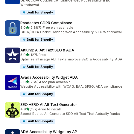
GDPR/CCPA Cookies Compliance,Web Accessibility & EU
Withdrawal
Built for Shopify
Pandectes GDPR Compliance
滿分 5 顆星
5.0
(2,887)
•
Free plan available
共有 2887 則評價
GDPR/CCPA Cookie Banner, Web Accessibility & EU Withdrawal
Built for Shopify
AltKing: AI Alt Text SEO & ADA
滿分 5 顆星
5.0
(127)
•
Free
共有 127 則評價
Optimize all image ALT Texts, improve SEO & Accessibility: ADA
Built for Shopify
Avada Accessibility Widget ADA
滿分 5 顆星
5.0
(289)
•
Free plan available
共有 289 則評價
Website Accessibility with WCAG, EAA, BFSG, ADA compliance
Built for Shopify
SEO HERO AI Alt Text Generator
滿分 5 顆星
4.9
(157)
•
Free to install
共有 157 則評價
Secret Recipe AI: Generate SEO Alt Text That Actually Ranks
Built for Shopify
ADA Accessibility Widget by AP