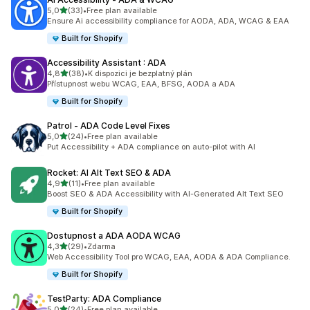
z 5 hvězd
5,0
(33)
•
Free plan available
Celkový počet recenzí: 33
Ensure Ai accessibility compliance for AODA, ADA, WCAG & EAA
Built for Shopify
Accessibility Assistant : ADA
z 5 hvězd
4,8
(38)
•
K dispozici je bezplatný plán
Celkový počet recenzí: 38
Přístupnost webu WCAG, EAA, BFSG, AODA a ADA
Built for Shopify
Patrol ‑ ADA Code Level Fixes
z 5 hvězd
5,0
(24)
•
Free plan available
Celkový počet recenzí: 24
Put Accessibility + ADA compliance on auto-pilot with AI
Rocket: AI Alt Text SEO & ADA
z 5 hvězd
4,9
(11)
•
Free plan available
Celkový počet recenzí: 11
Boost SEO & ADA Accessibility with AI-Generated Alt Text SEO
Built for Shopify
Dostupnost a ADA AODA WCAG
z 5 hvězd
4,3
(29)
•
Zdarma
Celkový počet recenzí: 29
Web Accessibility Tool pro WCAG, EAA, AODA & ADA Compliance.
Built for Shopify
TestParty: ADA Compliance
z 5 hvězd
5,0
(24)
•
Free plan available