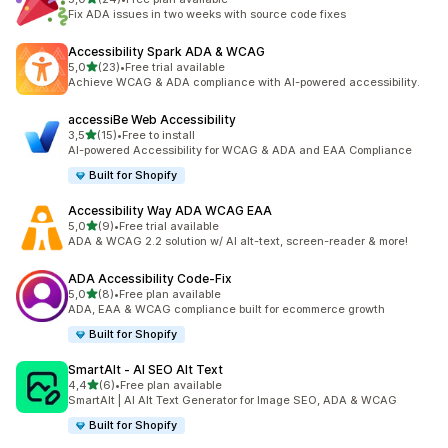
Celkový počet recenzí: 24
Fix ADA issues in two weeks with source code fixes
Accessibility Spark ADA & WCAG
z 5 hvězd
5,0
(23)
•
Free trial available
Celkový počet recenzí: 23
Achieve WCAG & ADA compliance with AI-powered accessibility.
accessiBe Web Accessibility
z 5 hvězd
3,5
(15)
•
Free to install
Celkový počet recenzí: 15
AI-powered Accessibility for WCAG & ADA and EAA Compliance
Built for Shopify
Accessibility Way ADA WCAG EAA
z 5 hvězd
5,0
(9)
•
Free trial available
Celkový počet recenzí: 9
ADA & WCAG 2.2 solution w/ AI alt-text, screen-reader & more!
ADA Accessibility Code‑Fix
z 5 hvězd
5,0
(8)
•
Free plan available
Celkový počet recenzí: 8
ADA, EAA & WCAG compliance built for ecommerce growth
Built for Shopify
SmartAlt ‑ AI SEO Alt Text
z 5 hvězd
4,4
(6)
•
Free plan available
Celkový počet recenzí: 6
SmartAlt | AI Alt Text Generator for Image SEO, ADA & WCAG
Built for Shopify