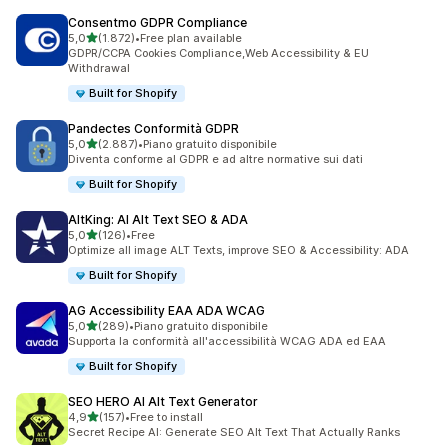
Consentmo GDPR Compliance
stelle su 5
5,0
(1.872)
•
Free plan available
1872 recensioni totali
GDPR/CCPA Cookies Compliance,Web Accessibility & EU
Withdrawal
Built for Shopify
Pandectes Conformità GDPR
stelle su 5
5,0
(2.887)
•
Piano gratuito disponibile
2887 recensioni totali
Diventa conforme al GDPR e ad altre normative sui dati
Built for Shopify
AltKing: AI Alt Text SEO & ADA
stelle su 5
5,0
(126)
•
Free
126 recensioni totali
Optimize all image ALT Texts, improve SEO & Accessibility: ADA
Built for Shopify
AG Accessibility EAA ADA WCAG
stelle su 5
5,0
(289)
•
Piano gratuito disponibile
289 recensioni totali
Supporta la conformità all'accessibilità WCAG ADA ed EAA
Built for Shopify
SEO HERO AI Alt Text Generator
stelle su 5
4,9
(157)
•
Free to install
157 recensioni totali
Secret Recipe AI: Generate SEO Alt Text That Actually Ranks