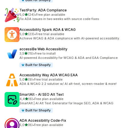
Built for Shopify
TestParty: ADA Compliance
stelle su 5
5,0
(24)
•
Free plan available
24 recensioni totali
Fix ADA issues in two weeks with source code fixes
Accessibility Spark ADA & WCAG
stelle su 5
5,0
(23)
•
Free trial available
23 recensioni totali
Achieve WCAG & ADA compliance with AI-powered accessibility.
accessiBe Web Accessibility
stelle su 5
3,5
(15)
•
Free to install
15 recensioni totali
AI-powered Accessibility for WCAG & ADA and EAA Compliance
Built for Shopify
Accessibility Way ADA WCAG EAA
stelle su 5
5,0
(9)
•
Free trial available
9 recensioni totali
ADA & WCAG 2.2 solution w/ AI alt-text, screen-reader & more!
SmartAlt ‑ AI SEO Alt Text
stelle su 5
4,4
(6)
•
Free plan available
6 recensioni totali
SmartAlt | AI Alt Text Generator for Image SEO, ADA & WCAG
Built for Shopify
ADA Accessibility Code‑Fix
stelle su 5
5,0
(8)
•
Free plan available
8 recensioni totali