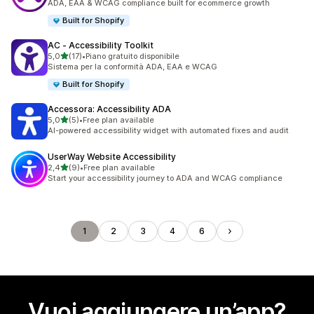
ADA, EAA & WCAG compliance built for ecommerce growth
Built for Shopify
AC ‑ Accessibility Toolkit
stelle su 5
5,0
(17)
•
Piano gratuito disponibile
17 recensioni totali
Sistema per la conformità ADA, EAA e WCAG
Built for Shopify
Accessora: Accessibility ADA
stelle su 5
5,0
(5)
•
Free plan available
5 recensioni totali
AI-powered accessibility widget with automated fixes and audit
UserWay Website Accessibility
stelle su 5
2,4
(9)
•
Free plan available
9 recensioni totali
Start your accessibility journey to ADA and WCAG compliance
1
2
3
4
6
Vuoi aggiungere un’app?