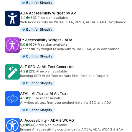
Built for Shopify
ADA Accessibility Widget by AP
stelle su 5
4,9
(86)
•
Free plan available
86 recensioni totali
Web Accessibility for WCAG, EAA, BFSG, AODA & ADA Compliance.
Built for Shopify
Ez Accessibility Widget ‑ ADA
stelle su 5
5,0
(60)
•
Free plan available
60 recensioni totali
Accessibility widget to help with WCAG, EAA, ADA compliance
Built for Shopify
ALT SEO: AI Alt Text Generator
stelle su 5
4,2
(23)
•
Free plan available
23 recensioni totali
Ranking SEO AI Alt Text on Auto‑Pilot. Do it and Forget it!
Built for Shopify
ATAI ‑ AltText.ai AI Alt Text
stelle su 5
4,5
(135)
•
Free to install
135 recensioni totali
AI writes alt text from your product data, for SEO and ADA.
Built for Shopify
Ai Accessibility ‑ ADA & WCAG
stelle su 5
5,0
(33)
•
Free plan available
33 recensioni totali
Ensure Ai accessibility compliance for AODA, ADA, WCAG & EAA