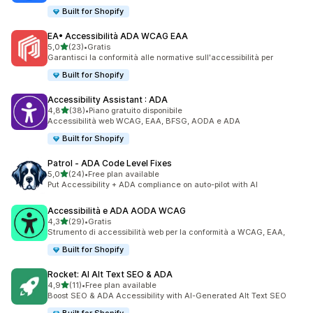
Built for Shopify
EA• Accessibilità ADA WCAG EAA
stelle su 5
5,0
(23)
•
Gratis
23 recensioni totali
Garantisci la conformità alle normative sull'accessibilità per
Built for Shopify
Accessibility Assistant : ADA
stelle su 5
4,8
(38)
•
Piano gratuito disponibile
38 recensioni totali
Accessibilità web WCAG, EAA, BFSG, AODA e ADA
Built for Shopify
Patrol ‑ ADA Code Level Fixes
stelle su 5
5,0
(24)
•
Free plan available
24 recensioni totali
Put Accessibility + ADA compliance on auto-pilot with AI
Accessibilità e ADA AODA WCAG
stelle su 5
4,3
(29)
•
Gratis
29 recensioni totali
Strumento di accessibilità web per la conformità a WCAG, EAA,
Built for Shopify
Rocket: AI Alt Text SEO & ADA
stelle su 5
4,9
(11)
•
Free plan available
11 recensioni totali
Boost SEO & ADA Accessibility with AI-Generated Alt Text SEO