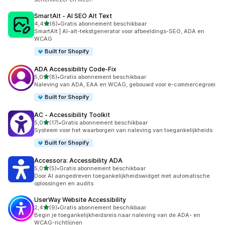
SmartAlt ‑ AI SEO Alt Text
van 5 sterren
4,4
(6)
•
Gratis abonnement beschikbaar
6 recensies in totaal
SmartAlt | AI-alt-tekstgenerator voor afbeeldings-SEO, ADA en
WCAG
Built for Shopify
ADA Accessibility Code‑Fix
van 5 sterren
5,0
(8)
•
Gratis abonnement beschikbaar
8 recensies in totaal
Naleving van ADA, EAA en WCAG, gebouwd voor e-commercegroei
Built for Shopify
AC ‑ Accessibility Toolkit
van 5 sterren
5,0
(17)
•
Gratis abonnement beschikbaar
17 recensies in totaal
Systeem voor het waarborgen van naleving van toegankelijkheids
Built for Shopify
Accessora: Accessibility ADA
van 5 sterren
5,0
(5)
•
Gratis abonnement beschikbaar
5 recensies in totaal
Door AI aangedreven toegankelijkheidswidget met automatische
oplossingen en audits
UserWay Website Accessibility
van 5 sterren
2,4
(9)
•
Gratis abonnement beschikbaar
9 recensies in totaal
Begin je toegankelijkheidsreis naar naleving van de ADA- en
WCAG-richtlijnen