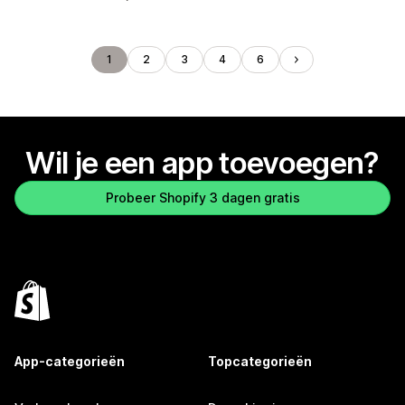
1
2
3
4
6
Wil je een app toevoegen?
Probeer Shopify 3 dagen gratis
App-categorieën
Topcategorieën