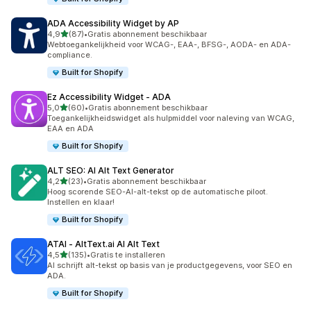
ADA Accessibility Widget by AP
van 5 sterren
4,9
(87)
•
Gratis abonnement beschikbaar
87 recensies in totaal
Webtoegankelijkheid voor WCAG-, EAA-, BFSG-, AODA- en ADA-
compliance.
Built for Shopify
Ez Accessibility Widget ‑ ADA
van 5 sterren
5,0
(60)
•
Gratis abonnement beschikbaar
60 recensies in totaal
Toegankelijkheidswidget als hulpmiddel voor naleving van WCAG,
EAA en ADA
Built for Shopify
ALT SEO: AI Alt Text Generator
van 5 sterren
4,2
(23)
•
Gratis abonnement beschikbaar
23 recensies in totaal
Hoog scorende SEO-AI-alt-tekst op de automatische piloot.
Instellen en klaar!
Built for Shopify
ATAI ‑ AltText.ai AI Alt Text
van 5 sterren
4,5
(135)
•
Gratis te installeren
135 recensies in totaal
AI schrijft alt-tekst op basis van je productgegevens, voor SEO en
ADA.
Built for Shopify