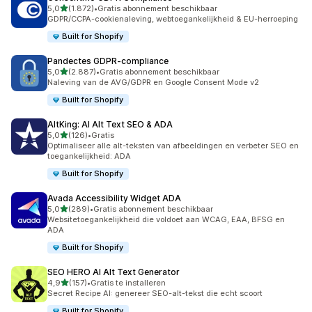
van 5 sterren
5,0
(1.872)
•
Gratis abonnement beschikbaar
1872 recensies in totaal
GDPR/CCPA-cookienaleving, webtoegankelijkheid & EU-herroeping
Built for Shopify
Pandectes GDPR‑compliance
van 5 sterren
5,0
(2.887)
•
Gratis abonnement beschikbaar
2887 recensies in totaal
Naleving van de AVG/GDPR en Google Consent Mode v2
Built for Shopify
AltKing: AI Alt Text SEO & ADA
van 5 sterren
5,0
(126)
•
Gratis
126 recensies in totaal
Optimaliseer alle alt-teksten van afbeeldingen en verbeter SEO en
toegankelijkheid: ADA
Built for Shopify
Avada Accessibility Widget ADA
van 5 sterren
5,0
(289)
•
Gratis abonnement beschikbaar
289 recensies in totaal
Websitetoegankelijkheid die voldoet aan WCAG, EAA, BFSG en
ADA
Built for Shopify
SEO HERO AI Alt Text Generator
van 5 sterren
4,9
(157)
•
Gratis te installeren
157 recensies in totaal
Secret Recipe AI: genereer SEO-alt-tekst die echt scoort
Built for Shopify