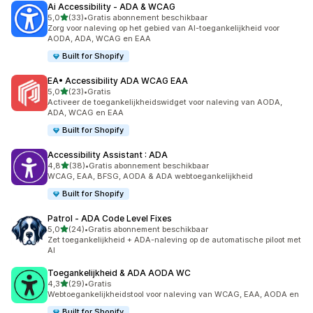
Ai Accessibility ‑ ADA & WCAG
van 5 sterren
5,0
(33)
•
Gratis abonnement beschikbaar
33 recensies in totaal
Zorg voor naleving op het gebied van AI-toegankelijkheid voor
AODA, ADA, WCAG en EAA
Built for Shopify
EA• Accessibility ADA WCAG EAA
van 5 sterren
5,0
(23)
•
Gratis
23 recensies in totaal
Activeer de toegankelijkheidswidget voor naleving van AODA,
ADA, WCAG en EAA
Built for Shopify
Accessibility Assistant : ADA
van 5 sterren
4,8
(38)
•
Gratis abonnement beschikbaar
38 recensies in totaal
WCAG, EAA, BFSG, AODA & ADA webtoegankelijkheid
Built for Shopify
Patrol ‑ ADA Code Level Fixes
van 5 sterren
5,0
(24)
•
Gratis abonnement beschikbaar
24 recensies in totaal
Zet toegankelijkheid + ADA-naleving op de automatische piloot met
AI
Toegankelijkheid & ADA AODA WC
van 5 sterren
4,3
(29)
•
Gratis
29 recensies in totaal
Webtoegankelijkheidstool voor naleving van WCAG, EAA, AODA en
Built for Shopify