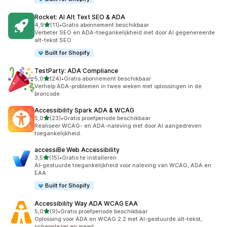
Rocket: AI Alt Text SEO & ADA
van 5 sterren
4,9
(11)
•
Gratis abonnement beschikbaar
11 recensies in totaal
Verbeter SEO en ADA-toegankelijkheid met door AI gegenereerde
alt-tekst SEO
Built for Shopify
TestParty: ADA Compliance
van 5 sterren
5,0
(24)
•
Gratis abonnement beschikbaar
24 recensies in totaal
Verhelp ADA-problemen in twee weken met oplossingen in de
broncode
Accessibility Spark ADA & WCAG
van 5 sterren
5,0
(23)
•
Gratis proefperiode beschikbaar
23 recensies in totaal
Realiseer WCAG- en ADA-naleving met door AI aangedreven
toegankelijkheid.
accessiBe Web Accessibility
van 5 sterren
3,5
(15)
•
Gratis te installeren
15 recensies in totaal
AI-gestuurde toegankelijkheid voor naleving van WCAG, ADA en
EAA
Built for Shopify
Accessibility Way ADA WCAG EAA
van 5 sterren
5,0
(9)
•
Gratis proefperiode beschikbaar
9 recensies in totaal
Oplossing voor ADA en WCAG 2.2 met AI-gestuurde alt-tekst,
schermlezer en meer!