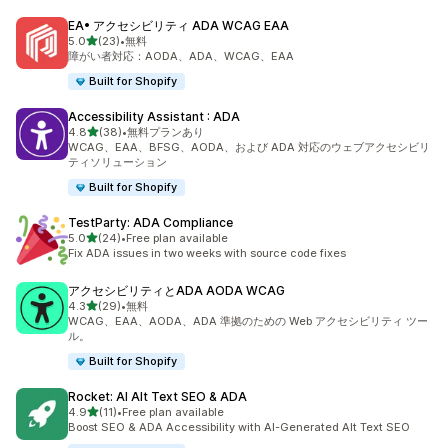
EA• アクセシビリティ ADA WCAG EAA
5つ星中
5.0
(23)
•
無料
合計レビュー数：23件
障がい者対応：AODA、ADA、WCAG、EAA
Built for Shopify
Accessibility Assistant : ADA
5つ星中
4.8
(38)
•
無料プランあり
合計レビュー数：38件
WCAG、EAA、BFSG、AODA、および ADA 対応のウェブアクセシビリ
ティソリューション
Built for Shopify
TestParty: ADA Compliance
5つ星中
5.0
(24)
•
Free plan available
合計レビュー数：24件
Fix ADA issues in two weeks with source code fixes
アクセシビリティとADA AODA WCAG
5つ星中
4.3
(29)
•
無料
合計レビュー数：29件
WCAG、EAA、AODA、ADA 準拠のための Web アクセシビリティ ツー
ル。
Built for Shopify
Rocket: AI Alt Text SEO & ADA
5つ星中
4.9
(11)
•
Free plan available
合計レビュー数：11件
Boost SEO & ADA Accessibility with AI-Generated Alt Text SEO