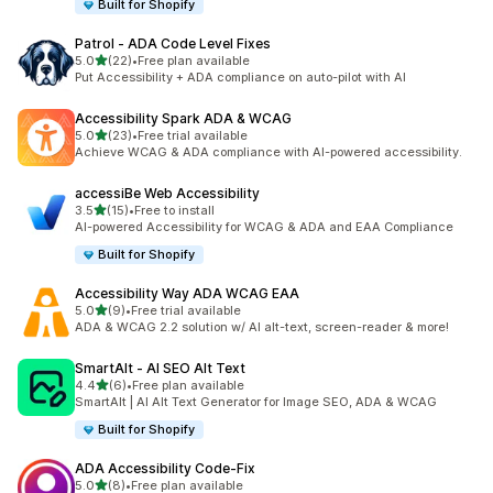
Built for Shopify
Patrol ‑ ADA Code Level Fixes
5つ星中
5.0
(22)
•
Free plan available
合計レビュー数：22件
Put Accessibility + ADA compliance on auto-pilot with AI
Accessibility Spark ADA & WCAG
5つ星中
5.0
(23)
•
Free trial available
合計レビュー数：23件
Achieve WCAG & ADA compliance with AI-powered accessibility.
accessiBe Web Accessibility
5つ星中
3.5
(15)
•
Free to install
合計レビュー数：15件
AI-powered Accessibility for WCAG & ADA and EAA Compliance
Built for Shopify
Accessibility Way ADA WCAG EAA
5つ星中
5.0
(9)
•
Free trial available
合計レビュー数：9件
ADA & WCAG 2.2 solution w/ AI alt-text, screen-reader & more!
SmartAlt ‑ AI SEO Alt Text
5つ星中
4.4
(6)
•
Free plan available
合計レビュー数：6件
SmartAlt | AI Alt Text Generator for Image SEO, ADA & WCAG
Built for Shopify
ADA Accessibility Code‑Fix
5つ星中
5.0
(8)
•
Free plan available
合計レビュー数：8件