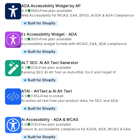
ADA Accessibility Widget by AP
5つ星中
4.9
(86)
•
Free plan available
合計レビュー数：86件
Web Accessibility for WCAG, EAA, BFSG, AODA & ADA Compliance.
Built for Shopify
Ez Accessibility Widget ‑ ADA
5つ星中
5.0
(60)
•
Free plan available
合計レビュー数：60件
Accessibility widget to help with WCAG, EAA, ADA compliance
Built for Shopify
ALT SEO: AI Alt Text Generator
5つ星中
4.2
(23)
•
Free plan available
合計レビュー数：23件
Ranking SEO AI Alt Text on Auto‑Pilot. Do it and Forget it!
Built for Shopify
ATAI ‑ AltText.ai AI Alt Text
5つ星中
4.5
(135)
•
Free to install
合計レビュー数：135件
AI writes alt text from your product data, for SEO and ADA.
Built for Shopify
Ai Accessibility ‑ ADA & WCAG
5つ星中
5.0
(33)
•
Free plan available
合計レビュー数：33件
Ensure Ai accessibility compliance for AODA, ADA, WCAG & EAA
Built for Shopify