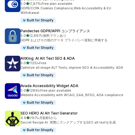
5つ星中
5.0
(1,871)
•
Free plan available
合計レビュー数：1871件
GDPR/CCPA Cookies Compliance,Web Accessibility & EU
Withdrawal
Built for Shopify
Pandectes GDPR/APPI コンプライアンス
5つ星中
5.0
(2,887)
•
無料プランあり
合計レビュー数：2887件
GDPR およびその他のデータ プライバシー規制に準拠する
Built for Shopify
AltKing: AI Alt Text SEO & ADA
5つ星中
5.0
(125)
•
Free
合計レビュー数：125件
Optimize all image ALT Texts, improve SEO & Accessibility: ADA
Built for Shopify
Avada Accessibility Widget ADA
5つ星中
5.0
(289)
•
Free plan available
合計レビュー数：289件
Website Accessibility with WCAG, EAA, BFSG, ADA compliance
Built for Shopify
SEO HERO AI Alt Text Generator
5つ星中
4.9
(157)
•
月額$5から
合計レビュー数：157件
Secret Recipe AI: 実際にランクアップするSEO alt textを生成
Built for Shopify