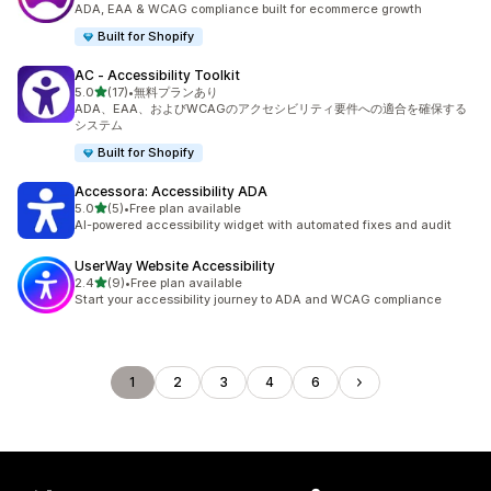
ADA, EAA & WCAG compliance built for ecommerce growth
Built for Shopify
AC ‑ Accessibility Toolkit
5つ星中
5.0
(17)
•
無料プランあり
合計レビュー数：17件
ADA、EAA、およびWCAGのアクセシビリティ要件への適合を確保する
システム
Built for Shopify
Accessora: Accessibility ADA
5つ星中
5.0
(5)
•
Free plan available
合計レビュー数：5件
AI-powered accessibility widget with automated fixes and audit
UserWay Website Accessibility
5つ星中
2.4
(9)
•
Free plan available
合計レビュー数：9件
Start your accessibility journey to ADA and WCAG compliance
1
2
3
4
6