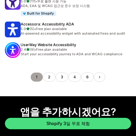
별 5개 중
5.0
(17)
•
무료 플랜 사용 가능
총 리뷰 17개
ADA, EAA 및 WCAG 접근성 준수 보장 시스템
Built for Shopify
Accessora: Accessibility ADA
별 5개 중
5.0
(5)
•
Free plan available
총 리뷰 5개
AI-powered accessibility widget with automated fixes and audit
UserWay Website Accessibility
별 5개 중
2.4
(9)
•
Free plan available
총 리뷰 9개
Start your accessibility journey to ADA and WCAG compliance
1
2
3
4
6
앱을 추가하시겠어요?
Shopify 3일 무료 체험