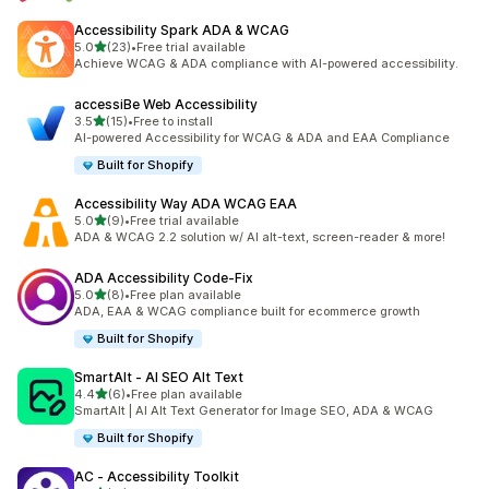
Accessibility Spark ADA & WCAG
별 5개 중
5.0
(23)
•
Free trial available
총 리뷰 23개
Achieve WCAG & ADA compliance with AI-powered accessibility.
accessiBe Web Accessibility
별 5개 중
3.5
(15)
•
Free to install
총 리뷰 15개
AI-powered Accessibility for WCAG & ADA and EAA Compliance
Built for Shopify
Accessibility Way ADA WCAG EAA
별 5개 중
5.0
(9)
•
Free trial available
총 리뷰 9개
ADA & WCAG 2.2 solution w/ AI alt-text, screen-reader & more!
ADA Accessibility Code‑Fix
별 5개 중
5.0
(8)
•
Free plan available
총 리뷰 8개
ADA, EAA & WCAG compliance built for ecommerce growth
Built for Shopify
SmartAlt ‑ AI SEO Alt Text
별 5개 중
4.4
(6)
•
Free plan available
총 리뷰 6개
SmartAlt | AI Alt Text Generator for Image SEO, ADA & WCAG
Built for Shopify
AC ‑ Accessibility Toolkit