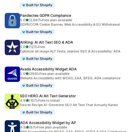
Built for Shopify
Pandectes GDPR Compliance
별 5개 중
5.0
(2,887)
•
Free plan available
총 리뷰 2887개
GDPR/CCPA Cookie Banner, Web Accessibility & EU Withdrawal
Built for Shopify
AltKing: AI Alt Text SEO & ADA
별 5개 중
5.0
(127)
•
Free
총 리뷰 127개
Optimize all image ALT Texts, improve SEO & Accessibility: ADA
Built for Shopify
Avada Accessibility Widget ADA
별 5개 중
5.0
(289)
•
Free plan available
총 리뷰 289개
Website Accessibility with WCAG, EAA, BFSG, ADA compliance
Built for Shopify
SEO HERO AI Alt Text Generator
별 5개 중
4.9
(157)
•
Free to install
총 리뷰 157개
Secret Recipe AI: Generate SEO Alt Text That Actually Ranks
Built for Shopify
ADA Accessibility Widget by AP
별 5개 중
4.9
(87)
•
Free plan available
총 리뷰 87개
Web Accessibility for WCAG, EAA, BFSG, AODA & ADA Compliance.