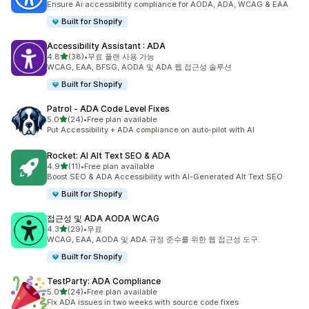
Ensure Ai accessibility compliance for AODA, ADA, WCAG & EAA
Built for Shopify
Accessibility Assistant : ADA
별 5개 중
4.8
(38)
•
무료 플랜 사용 가능
총 리뷰 38개
WCAG, EAA, BFSG, AODA 및 ADA 웹 접근성 솔루션
Built for Shopify
Patrol ‑ ADA Code Level Fixes
별 5개 중
5.0
(24)
•
Free plan available
총 리뷰 24개
Put Accessibility + ADA compliance on auto-pilot with AI
Rocket: AI Alt Text SEO & ADA
별 5개 중
4.9
(11)
•
Free plan available
총 리뷰 11개
Boost SEO & ADA Accessibility with AI-Generated Alt Text SEO
Built for Shopify
접근성 및 ADA AODA WCAG
별 5개 중
4.3
(29)
•
무료
총 리뷰 29개
WCAG, EAA, AODA 및 ADA 규정 준수를 위한 웹 접근성 도구.
Built for Shopify
TestParty: ADA Compliance
별 5개 중
5.0
(24)
•
Free plan available
총 리뷰 24개
Fix ADA issues in two weeks with source code fixes