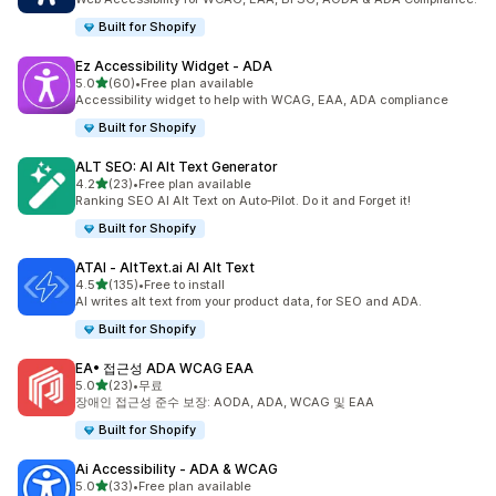
Built for Shopify
Ez Accessibility Widget ‑ ADA
별 5개 중
5.0
(60)
•
Free plan available
총 리뷰 60개
Accessibility widget to help with WCAG, EAA, ADA compliance
Built for Shopify
ALT SEO: AI Alt Text Generator
별 5개 중
4.2
(23)
•
Free plan available
총 리뷰 23개
Ranking SEO AI Alt Text on Auto‑Pilot. Do it and Forget it!
Built for Shopify
ATAI ‑ AltText.ai AI Alt Text
별 5개 중
4.5
(135)
•
Free to install
총 리뷰 135개
AI writes alt text from your product data, for SEO and ADA.
Built for Shopify
EA• 접근성 ADA WCAG EAA
별 5개 중
5.0
(23)
•
무료
총 리뷰 23개
장애인 접근성 준수 보장: AODA, ADA, WCAG 및 EAA
Built for Shopify
Ai Accessibility ‑ ADA & WCAG
별 5개 중
5.0
(33)
•
Free plan available
총 리뷰 33개