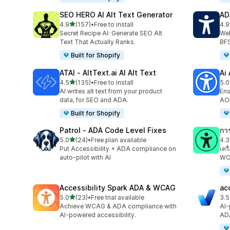
SEO HERO AI Alt Text Generator
AD
เต็ม 5 ดาว
4.9
(157)
•
Free to install
4.9
ทั้งหมด 157 รีวิว
ทั้ง
Secret Recipe AI: Generate SEO Alt
Web
Text That Actually Ranks
BF
Built for Shopify
ATAI ‑ AltText.ai AI Alt Text
Ai
เต็ม 5 ดาว
4.5
(135)
•
Free to install
5.0
ทั้งหมด 135 รีวิว
ทั้ง
AI writes alt text from your product
Ens
data, for SEO and ADA.
AO
Built for Shopify
Patrol ‑ ADA Code Level Fixes
กา
เต็ม 5 ดาว
5.0
(24)
•
Free plan available
4.3
ทั้งหมด 24 รีวิว
ทั้ง
Put Accessibility + ADA compliance on
เคร
auto-pilot with AI
WC
Accessibility Spark ADA & WCAG
ac
เต็ม 5 ดาว
5.0
(23)
•
Free trial available
3.5
ทั้งหมด 23 รีวิว
ทั้ง
Achieve WCAG & ADA compliance with
AI-
AI-powered accessibility.
AD