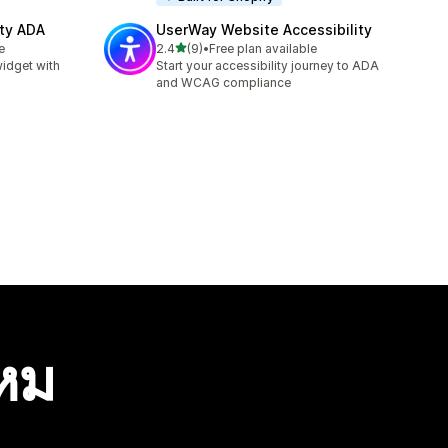
ity ADA
UserWay Website Accessibility
เต็ม 5 ดาว
e
2.4
(9)
•
Free plan available
ทั้งหมด 9 รีวิว
idget with
Start your accessibility journey to ADA
and WCAG compliance
ไหม