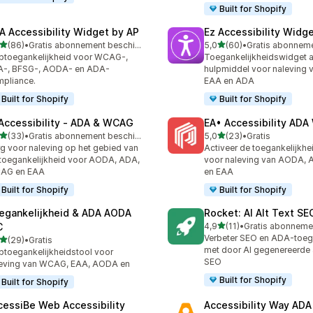
Built for Shopify
A Accessibility Widget by AP
Ez Accessibility Widg
van 5 sterren
van 5 sterren
(86)
•
Gratis abonnement beschikbaar
5,0
(60)
•
recensies in totaal
60 recensies in totaal
toegankelijkheid voor WCAG-,
Toegankelijkheidswidget a
A-, BFSG-, AODA- en ADA-
hulpmiddel voor naleving
pliance.
EAA en ADA
Built for Shopify
Built for Shopify
 Accessibility ‑ ADA & WCAG
EA• Accessibility AD
van 5 sterren
van 5 sterren
(33)
•
Gratis abonnement beschikbaar
5,0
(23)
•
Gratis
recensies in totaal
23 recensies in totaal
g voor naleving op het gebied van
Activeer de toegankelijkh
toegankelijkheid voor AODA, ADA,
voor naleving van AODA,
AG en EAA
en EAA
Built for Shopify
Built for Shopify
egankelijkheid & ADA AODA
Rocket: AI Alt Text S
van 5 sterren
C
4,9
(11)
•
11 recensies in totaal
Verbeter SEO en ADA-toeg
van 5 sterren
(29)
•
Gratis
recensies in totaal
met door AI gegenereerde a
toegankelijkheidstool voor
SEO
eving van WCAG, EAA, AODA en
Built for Shopify
Built for Shopify
cessiBe Web Accessibility
Accessibility Way AD