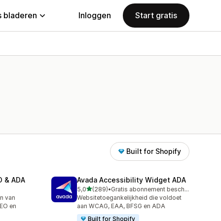
 bladeren
Inloggen
Start gratis
Built for Shopify
EO & ADA
Avada Accessibility Widget ADA
van 5 sterren
5,0
(289)
•
Gratis abonnement beschikbaar
289 recensies in totaal
en van
Websitetoegankelijkheid die voldoet
SEO en
aan WCAG, EAA, BFSG en ADA
Built for Shopify