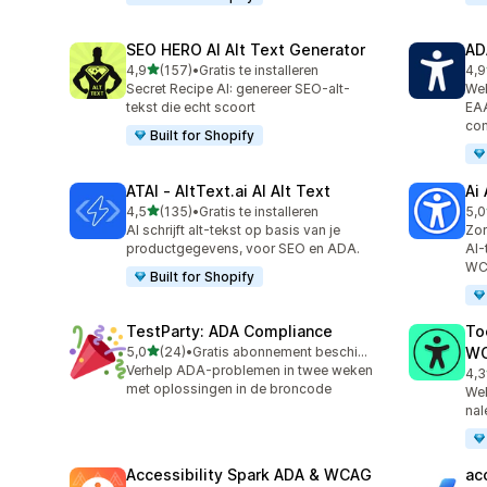
SEO HERO AI Alt Text Generator
AD
van 5 sterren
4,9
(157)
•
Gratis te installeren
4,9
157 recensies in totaal
86 
Secret Recipe AI: genereer SEO-alt-
Web
tekst die echt scoort
EA
com
Built for Shopify
ATAI ‑ AltText.ai AI Alt Text
Ai
van 5 sterren
4,5
(135)
•
Gratis te installeren
5,0
135 recensies in totaal
33 
AI schrijft alt-tekst op basis van je
Zor
productgegevens, voor SEO en ADA.
AI-
WC
Built for Shopify
TestParty: ADA Compliance
To
van 5 sterren
5,0
(24)
•
Gratis abonnement beschikbaar
W
24 recensies in totaal
Verhelp ADA-problemen in twee weken
4,3
29 
met oplossingen in de broncode
Web
nal
Accessibility Spark ADA & WCAG
ac