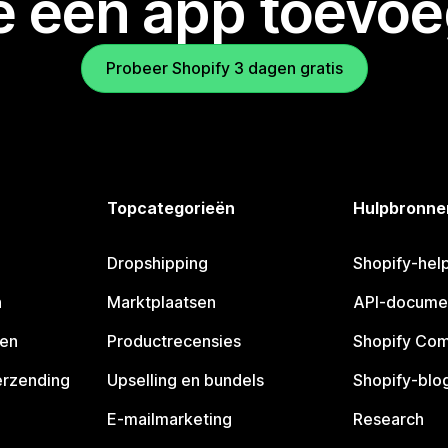
je een app toevo
Probeer Shopify 3 dagen gratis
Topcategorieën
Hulpbronne
Dropshipping
Shopify-hel
n
Marktplaatsen
API-docume
pen
Productrecensies
Shopify Co
erzending
Upselling en bundels
Shopify-blo
E-mailmarketing
Research