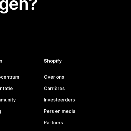
egen?
n
Shopify
pcentrum
Over ons
ntatie
Carrières
mmunity
Investeerders
g
Pers en media
Partners