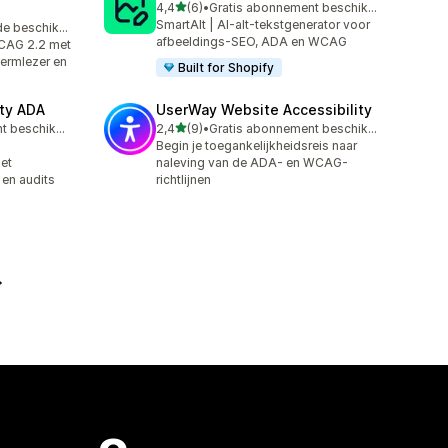
van 5 sterren
4,4
(6)
•
Gratis abonnement beschikbaar
6 recensies in totaal
SmartAlt | AI-alt-tekstgenerator voor
Gratis proefperiode beschikbaar
afbeeldings-SEO, ADA en WCAG
CAG 2.2 met
hermlezer en
Built for Shopify
ity ADA
UserWay Website Accessibility
van 5 sterren
Gratis abonnement beschikbaar
2,4
(9)
•
Gratis abonnement beschikbaar
9 recensies in totaal
Begin je toegankelijkheidsreis naar
et
naleving van de ADA- en WCAG-
en audits
richtlijnen