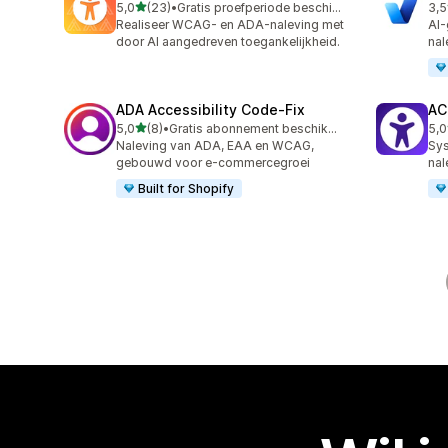
van 5 sterren
5,0
(23)
•
Gratis proefperiode beschikbaar
3,5
23 recensies in totaal
15 
Realiseer WCAG- en ADA-naleving met
AI-
door AI aangedreven toegankelijkheid.
nal
ADA Accessibility Code‑Fix
AC
van 5 sterren
5,0
(8)
•
Gratis abonnement beschikbaar
5,0
8 recensies in totaal
17 
Naleving van ADA, EAA en WCAG,
Sys
gebouwd voor e-commercegroei
nal
Built for Shopify