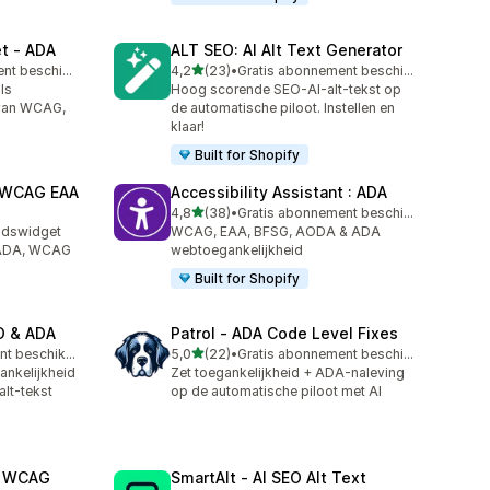
et ‑ ADA
ALT SEO: AI Alt Text Generator
van 5 sterren
Gratis abonnement beschikbaar
4,2
(23)
•
Gratis abonnement beschikbaar
23 recensies in totaal
ls
Hoog scorende SEO-AI-alt-tekst op
 van WCAG,
de automatische piloot. Instellen en
klaar!
Built for Shopify
A WCAG EAA
Accessibility Assistant : ADA
van 5 sterren
4,8
(38)
•
Gratis abonnement beschikbaar
38 recensies in totaal
eidswidget
WCAG, EAA, BFSG, AODA & ADA
 ADA, WCAG
webtoegankelijkheid
Built for Shopify
EO & ADA
Patrol ‑ ADA Code Level Fixes
van 5 sterren
Gratis abonnement beschikbaar
5,0
(22)
•
Gratis abonnement beschikbaar
22 recensies in totaal
ankelijkheid
Zet toegankelijkheid + ADA-naleving
lt-tekst
op de automatische piloot met AI
A WCAG
SmartAlt ‑ AI SEO Alt Text