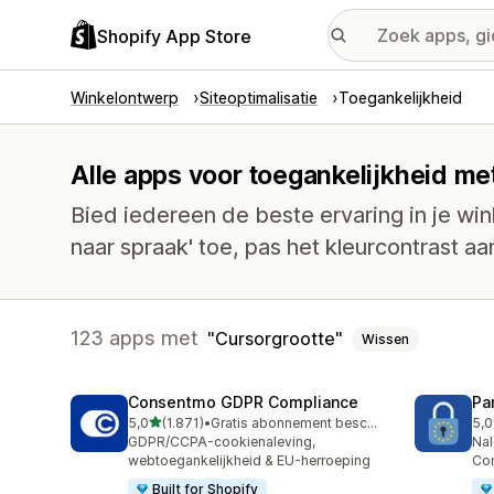
Shopify App Store
Winkelontwerp
Siteoptimalisatie
Toegankelijkheid
Alle apps voor toegankelijkheid me
Bied iedereen de beste ervaring in je win
naar spraak' toe, pas het kleurcontrast a
123 apps met
Cursorgrootte
Wissen
Consentmo GDPR Compliance
Pa
van 5 sterren
5,0
(1.871)
•
Gratis abonnement beschikbaar
5,0
1871 recensies in totaal
288
GDPR/CCPA-cookienaleving,
Nal
webtoegankelijkheid & EU-herroeping
Co
Built for Shopify