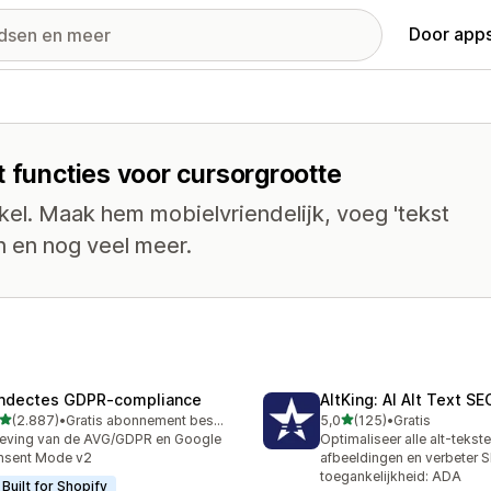
Door apps
t functies voor cursorgrootte
kel. Maak hem mobielvriendelijk, voeg 'tekst
an en nog veel meer.
ndectes GDPR‑compliance
AltKing: AI Alt Text S
van 5 sterren
van 5 sterren
(2.887)
•
Gratis abonnement beschikbaar
5,0
(125)
•
Gratis
7 recensies in totaal
125 recensies in totaal
eving van de AVG/GDPR en Google
Optimaliseer alle alt-tekst
nsent Mode v2
afbeeldingen en verbeter 
toegankelijkheid: ADA
Built for Shopify