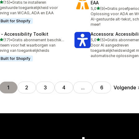
van 5 sterren
(15)
•
Gratis te installeren
EAA
recensies in totaal
gestuurde toegankelijkheid voor
van 5 sterren
5,0
(9)
•
9 recensies in totaal
eving van WCAG, ADA en EAA
Oplossing voor ADA en W
AI-gestuurde alt-tekst, sc
Built for Shopify
meer!
 ‑ Accessibility Toolkit
Accessora: Accessibil
van 5 sterren
van 5 sterren
(17)
•
Gratis abonnement beschikbaar
5,0
(5)
•
recensies in totaal
5 recensies in totaal
teem voor het waarborgen van
Door AI aangedreven
eving van toegankelijkheids
toegankelijkheidswidget m
automatische oplossingen 
Built for Shopify
Volgende
1
2
3
4
…
6