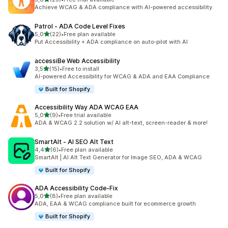
Celkový počet recenzí: 23
Achieve WCAG & ADA compliance with AI-powered accessibility.
Patrol ‑ ADA Code Level Fixes
z 5 hvězd
5,0
(22)
•
Free plan available
Celkový počet recenzí: 22
Put Accessibility + ADA compliance on auto-pilot with AI
accessiBe Web Accessibility
z 5 hvězd
3,5
(15)
•
Free to install
Celkový počet recenzí: 15
AI-powered Accessibility for WCAG & ADA and EAA Compliance
Built for Shopify
Accessibility Way ADA WCAG EAA
z 5 hvězd
5,0
(9)
•
Free trial available
Celkový počet recenzí: 9
ADA & WCAG 2.2 solution w/ AI alt-text, screen-reader & more!
SmartAlt ‑ AI SEO Alt Text
z 5 hvězd
4,4
(6)
•
Free plan available
Celkový počet recenzí: 6
SmartAlt | AI Alt Text Generator for Image SEO, ADA & WCAG
Built for Shopify
ADA Accessibility Code‑Fix
z 5 hvězd
5,0
(8)
•
Free plan available
Celkový počet recenzí: 8
ADA, EAA & WCAG compliance built for ecommerce growth
Built for Shopify