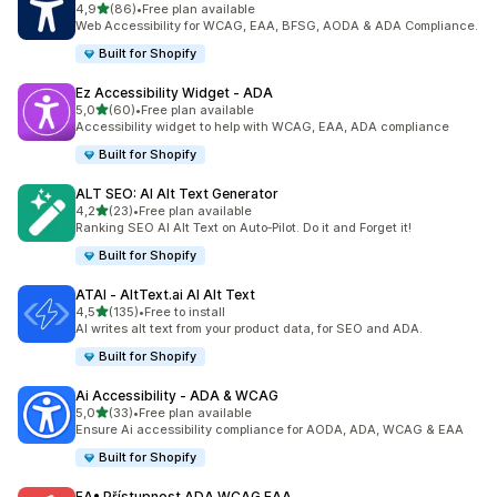
z 5 hvězd
4,9
(86)
•
Free plan available
Celkový počet recenzí: 86
Web Accessibility for WCAG, EAA, BFSG, AODA & ADA Compliance.
Built for Shopify
Ez Accessibility Widget ‑ ADA
z 5 hvězd
5,0
(60)
•
Free plan available
Celkový počet recenzí: 60
Accessibility widget to help with WCAG, EAA, ADA compliance
Built for Shopify
ALT SEO: AI Alt Text Generator
z 5 hvězd
4,2
(23)
•
Free plan available
Celkový počet recenzí: 23
Ranking SEO AI Alt Text on Auto‑Pilot. Do it and Forget it!
Built for Shopify
ATAI ‑ AltText.ai AI Alt Text
z 5 hvězd
4,5
(135)
•
Free to install
Celkový počet recenzí: 135
AI writes alt text from your product data, for SEO and ADA.
Built for Shopify
Ai Accessibility ‑ ADA & WCAG
z 5 hvězd
5,0
(33)
•
Free plan available
Celkový počet recenzí: 33
Ensure Ai accessibility compliance for AODA, ADA, WCAG & EAA
Built for Shopify
EA• Přístupnost ADA WCAG EAA