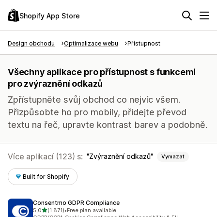
Shopify App Store
Design obchodu
Optimalizace webu
Přístupnost
Všechny aplikace pro přístupnost s funkcemi
pro zvýraznění odkazů
Zpřístupněte svůj obchod co nejvíc všem.
Přizpůsobte ho pro mobily, přidejte převod
textu na řeč, upravte kontrast barev a podobně.
Více aplikací (123) s:
Zvýraznění odkazů
Vymazat
Built for Shopify
Consentmo GDPR Compliance
z 5 hvězd
5,0
(1 871)
•
Free plan available
Celkový počet recenzí: 1871