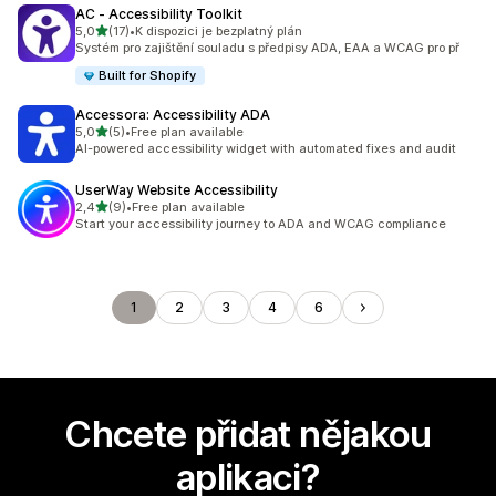
AC ‑ Accessibility Toolkit
z 5 hvězd
5,0
(17)
•
K dispozici je bezplatný plán
Celkový počet recenzí: 17
Systém pro zajištění souladu s předpisy ADA, EAA a WCAG pro př
Built for Shopify
Accessora: Accessibility ADA
z 5 hvězd
5,0
(5)
•
Free plan available
Celkový počet recenzí: 5
AI-powered accessibility widget with automated fixes and audit
UserWay Website Accessibility
z 5 hvězd
2,4
(9)
•
Free plan available
Celkový počet recenzí: 9
Start your accessibility journey to ADA and WCAG compliance
1
2
3
4
6
Chcete přidat nějakou
aplikaci?