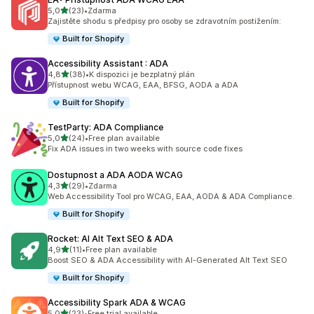
z 5 hvězd
5,0
(23)
•
Zdarma
Celkový počet recenzí: 23
Zajistěte shodu s předpisy pro osoby se zdravotním postižením:
Built for Shopify
Accessibility Assistant : ADA
z 5 hvězd
4,8
(38)
•
K dispozici je bezplatný plán
Celkový počet recenzí: 38
Přístupnost webu WCAG, EAA, BFSG, AODA a ADA
Built for Shopify
TestParty: ADA Compliance
z 5 hvězd
5,0
(24)
•
Free plan available
Celkový počet recenzí: 24
Fix ADA issues in two weeks with source code fixes
Dostupnost a ADA AODA WCAG
z 5 hvězd
4,3
(29)
•
Zdarma
Celkový počet recenzí: 29
Web Accessibility Tool pro WCAG, EAA, AODA & ADA Compliance.
Built for Shopify
Rocket: AI Alt Text SEO & ADA
z 5 hvězd
4,9
(11)
•
Free plan available
Celkový počet recenzí: 11
Boost SEO & ADA Accessibility with AI-Generated Alt Text SEO
Built for Shopify
Accessibility Spark ADA & WCAG
z 5 hvězd
5,0
(23)
•
Free trial available