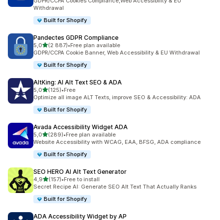
GDPR/CCPA Cookies Compliance,Web Accessibility & EU
Withdrawal
Built for Shopify
Pandectes GDPR Compliance
z 5 hvězd
5,0
(2 887)
•
Free plan available
Celkový počet recenzí: 2887
GDPR/CCPA Cookie Banner, Web Accessibility & EU Withdrawal
Built for Shopify
AltKing: AI Alt Text SEO & ADA
z 5 hvězd
5,0
(125)
•
Free
Celkový počet recenzí: 125
Optimize all image ALT Texts, improve SEO & Accessibility: ADA
Built for Shopify
Avada Accessibility Widget ADA
z 5 hvězd
5,0
(289)
•
Free plan available
Celkový počet recenzí: 289
Website Accessibility with WCAG, EAA, BFSG, ADA compliance
Built for Shopify
SEO HERO AI Alt Text Generator
z 5 hvězd
4,9
(157)
•
Free to install
Celkový počet recenzí: 157
Secret Recipe AI: Generate SEO Alt Text That Actually Ranks
Built for Shopify
ADA Accessibility Widget by AP