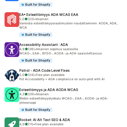
Built for Shopify
EA• Esteettömyys ADA WCAG EAA
/ 5 tähteä
5,0
(23)
•
Ilmainen
23 arvostelua yhteensä
Varmista esteettömyysvaatimusten noudattaminen: AODA, ADA,
WCA
Built for Shopify
Accessibility Assistant : ADA
/ 5 tähteä
4,8
(38)
•
Ilmainen sopimus saatavilla
38 arvostelua yhteensä
WCAG-, EAA-, BFSG-, AODA- ja ADA-saavutettavuus
Built for Shopify
Patrol ‑ ADA Code Level Fixes
/ 5 tähteä
5,0
(24)
•
Free plan available
24 arvostelua yhteensä
Put Accessibility + ADA compliance on auto-pilot with AI
Esteettömyys ja ADA AODA WCAG
/ 5 tähteä
4,3
(29)
•
Ilmainen
29 arvostelua yhteensä
Webin esteettömyystyökalu WCAG-, EAA-, AODA- ja ADA-
yhteensopi
Built for Shopify
Rocket: AI Alt Text SEO & ADA
/ 5 tähteä
4,9
(11)
•
Free plan available
11 arvostelua yhteensä