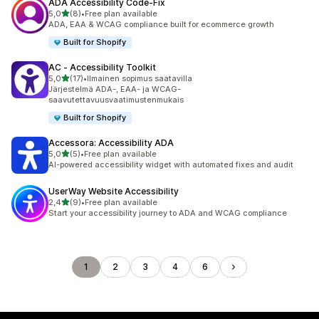
ADA Accessibility Code‑Fix
/ 5 tähteä
5,0
(8)
•
Free plan available
8 arvostelua yhteensä
ADA, EAA & WCAG compliance built for ecommerce growth
Built for Shopify
AC ‑ Accessibility Toolkit
/ 5 tähteä
5,0
(17)
•
Ilmainen sopimus saatavilla
17 arvostelua yhteensä
Järjestelmä ADA-, EAA- ja WCAG-
saavutettavuusvaatimustenmukais
Built for Shopify
Accessora: Accessibility ADA
/ 5 tähteä
5,0
(5)
•
Free plan available
5 arvostelua yhteensä
AI-powered accessibility widget with automated fixes and audit
UserWay Website Accessibility
/ 5 tähteä
2,4
(9)
•
Free plan available
9 arvostelua yhteensä
Start your accessibility journey to ADA and WCAG compliance
1
2
3
4
6