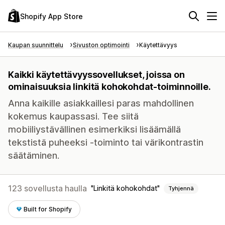
Shopify App Store
Kaupan suunnittelu
Sivuston optimointi
Käytettävyys
Kaikki käytettävyyssovellukset, joissa on
ominaisuuksia linkitä kohokohdat-toiminnoille.
Anna kaikille asiakkaillesi paras mahdollinen
kokemus kaupassasi. Tee siitä
mobiiliystävällinen esimerkiksi lisäämällä
tekstistä puheeksi -toiminto tai värikontrastin
säätäminen.
123 sovellusta haulla
Linkitä kohokohdat
Tyhjennä
Built for Shopify