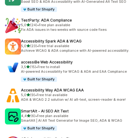
Boost SEO & ADA Accessibility with AI-Generated Alt Text SEO
Built for Shopify
TestParty: ADA Compliance
/ 5 tähteä
5,0
(24)
•
Free plan available
24 arvostelua yhteensä
Fix ADA issues in two weeks with source code fixes
Accessibility Spark ADA & WCAG
/ 5 tähteä
5,0
(23)
•
Free trial available
23 arvostelua yhteensä
Achieve WCAG & ADA compliance with AI-powered accessibility.
accessiBe Web Accessibility
/ 5 tähteä
3,5
(15)
•
Free to install
15 arvostelua yhteensä
AI-powered Accessibility for WCAG & ADA and EAA Compliance
Built for Shopify
Accessibility Way ADA WCAG EAA
/ 5 tähteä
5,0
(9)
•
Free trial available
9 arvostelua yhteensä
ADA & WCAG 2.2 solution w/ AI alt-text, screen-reader & more!
SmartAlt ‑ AI SEO Alt Text
/ 5 tähteä
4,4
(6)
•
Free plan available
6 arvostelua yhteensä
SmartAlt | AI Alt Text Generator for Image SEO, ADA & WCAG
Built for Shopify