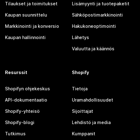
Tilaukset ja toimitukset
Lisämyynti ja tuotepaketit
Kaupan suunnittelu
Sähköpostimarkkinointi
Markkinointi ja konversio
Hakukoneoptimointi
Kaupan hallinnointi
Lähetys
Valuutta ja käännös
Resurssit
Shopify
Shopifyn ohjekeskus
Tietoja
API-dokumentaatio
Uramahdollisuudet
Shopify-yhteisö
Sijoittajat
Shopify-blogi
Lehdistö ja media
Tutkimus
Kumppanit