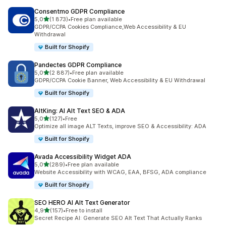
Consentmo GDPR Compliance
/ 5 tähteä
5,0
(1 873)
•
Free plan available
1873 arvostelua yhteensä
GDPR/CCPA Cookies Compliance,Web Accessibility & EU
Withdrawal
Built for Shopify
Pandectes GDPR Compliance
/ 5 tähteä
5,0
(2 887)
•
Free plan available
2887 arvostelua yhteensä
GDPR/CCPA Cookie Banner, Web Accessibility & EU Withdrawal
Built for Shopify
AltKing: AI Alt Text SEO & ADA
/ 5 tähteä
5,0
(127)
•
Free
127 arvostelua yhteensä
Optimize all image ALT Texts, improve SEO & Accessibility: ADA
Built for Shopify
Avada Accessibility Widget ADA
/ 5 tähteä
5,0
(289)
•
Free plan available
289 arvostelua yhteensä
Website Accessibility with WCAG, EAA, BFSG, ADA compliance
Built for Shopify
SEO HERO AI Alt Text Generator
/ 5 tähteä
4,9
(157)
•
Free to install
157 arvostelua yhteensä
Secret Recipe AI: Generate SEO Alt Text That Actually Ranks