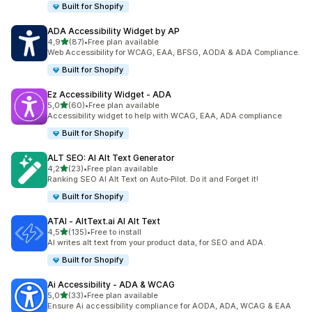
Built for Shopify
ADA Accessibility Widget by AP
/ 5 tähteä
4,9
(87)
•
Free plan available
87 arvostelua yhteensä
Web Accessibility for WCAG, EAA, BFSG, AODA & ADA Compliance.
Built for Shopify
Ez Accessibility Widget ‑ ADA
/ 5 tähteä
5,0
(60)
•
Free plan available
60 arvostelua yhteensä
Accessibility widget to help with WCAG, EAA, ADA compliance
Built for Shopify
ALT SEO: AI Alt Text Generator
/ 5 tähteä
4,2
(23)
•
Free plan available
23 arvostelua yhteensä
Ranking SEO AI Alt Text on Auto‑Pilot. Do it and Forget it!
Built for Shopify
ATAI ‑ AltText.ai AI Alt Text
/ 5 tähteä
4,5
(135)
•
Free to install
135 arvostelua yhteensä
AI writes alt text from your product data, for SEO and ADA.
Built for Shopify
Ai Accessibility ‑ ADA & WCAG
/ 5 tähteä
5,0
(33)
•
Free plan available
33 arvostelua yhteensä
Ensure Ai accessibility compliance for AODA, ADA, WCAG & EAA