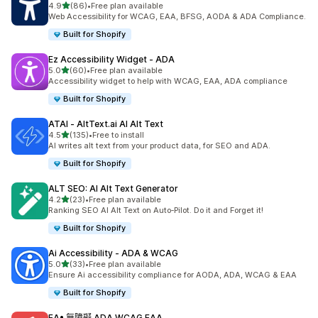
滿分 5 顆星
4.9
(86)
•
Free plan available
共有 86 則評價
Web Accessibility for WCAG, EAA, BFSG, AODA & ADA Compliance.
Built for Shopify
Ez Accessibility Widget ‑ ADA
滿分 5 顆星
5.0
(60)
•
Free plan available
共有 60 則評價
Accessibility widget to help with WCAG, EAA, ADA compliance
Built for Shopify
ATAI ‑ AltText.ai AI Alt Text
滿分 5 顆星
4.5
(135)
•
Free to install
共有 135 則評價
AI writes alt text from your product data, for SEO and ADA.
Built for Shopify
ALT SEO: AI Alt Text Generator
滿分 5 顆星
4.2
(23)
•
Free plan available
共有 23 則評價
Ranking SEO AI Alt Text on Auto‑Pilot. Do it and Forget it!
Built for Shopify
Ai Accessibility ‑ ADA & WCAG
滿分 5 顆星
5.0
(33)
•
Free plan available
共有 33 則評價
Ensure Ai accessibility compliance for AODA, ADA, WCAG & EAA
Built for Shopify
EA• 無障礙 ADA WCAG EAA