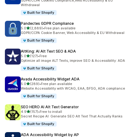
GDPR/CCPA Cookies Compliance,Web Accessibility & EU
Withdrawal
Built for Shopify
Pandectes GDPR Compliance
滿分 5 顆星
5.0
(2,889)
•
Free plan available
共有 2889 則評價
GDPR/CCPA Cookie Banner, Web Accessibility & EU Withdrawal
Built for Shopify
AltKing: AI Alt Text SEO & ADA
滿分 5 顆星
5.0
(127)
•
Free
共有 127 則評價
Optimize all image ALT Texts, improve SEO & Accessibility: ADA
Built for Shopify
Avada Accessibility Widget ADA
滿分 5 顆星
5.0
(289)
•
Free plan available
共有 289 則評價
Website Accessibility with WCAG, EAA, BFSG, ADA compliance
Built for Shopify
SEO HERO AI Alt Text Generator
滿分 5 顆星
4.9
(157)
•
Free to install
共有 157 則評價
Secret Recipe AI: Generate SEO Alt Text That Actually Ranks
Built for Shopify
ADA Accessibility Widget by AP