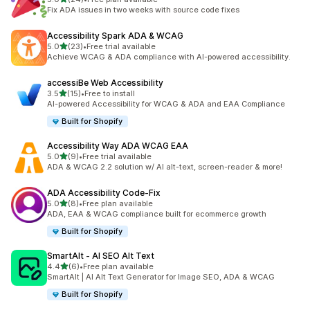
共有 24 則評價
Fix ADA issues in two weeks with source code fixes
Accessibility Spark ADA & WCAG
滿分 5 顆星
5.0
(23)
•
Free trial available
共有 23 則評價
Achieve WCAG & ADA compliance with AI-powered accessibility.
accessiBe Web Accessibility
滿分 5 顆星
3.5
(15)
•
Free to install
共有 15 則評價
AI-powered Accessibility for WCAG & ADA and EAA Compliance
Built for Shopify
Accessibility Way ADA WCAG EAA
滿分 5 顆星
5.0
(9)
•
Free trial available
共有 9 則評價
ADA & WCAG 2.2 solution w/ AI alt-text, screen-reader & more!
ADA Accessibility Code‑Fix
滿分 5 顆星
5.0
(8)
•
Free plan available
共有 8 則評價
ADA, EAA & WCAG compliance built for ecommerce growth
Built for Shopify
SmartAlt ‑ AI SEO Alt Text
滿分 5 顆星
4.4
(6)
•
Free plan available
共有 6 則評價
SmartAlt | AI Alt Text Generator for Image SEO, ADA & WCAG
Built for Shopify