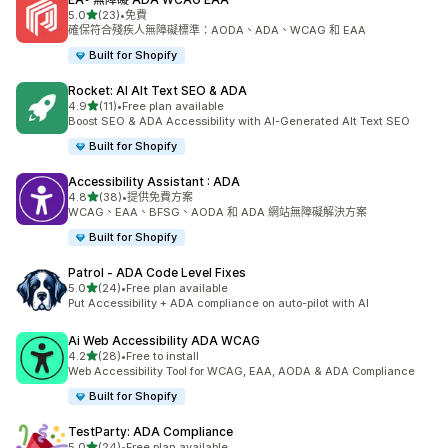
滿分 5 顆星
5.0
(23)
•
免費
共有 23 則評價
確保符合殘疾人無障礙標準：AODA、ADA、WCAG 和 EAA
Built for Shopify
Rocket: AI Alt Text SEO & ADA
滿分 5 顆星
4.9
(11)
•
Free plan available
共有 11 則評價
Boost SEO & ADA Accessibility with AI-Generated Alt Text SEO
Built for Shopify
Accessibility Assistant : ADA
滿分 5 顆星
4.8
(38)
•
提供免費方案
共有 38 則評價
WCAG、EAA、BFSG、AODA 和 ADA 網站無障礙解決方案
Built for Shopify
Patrol ‑ ADA Code Level Fixes
滿分 5 顆星
5.0
(24)
•
Free plan available
共有 24 則評價
Put Accessibility + ADA compliance on auto-pilot with AI
Ai Web Accessibility ADA WCAG
滿分 5 顆星
4.2
(28)
•
Free to install
共有 28 則評價
Web Accessibility Tool for WCAG, EAA, AODA & ADA Compliance
Built for Shopify
TestParty: ADA Compliance
滿分 5 顆星
5.0
(24)
•
Free plan available