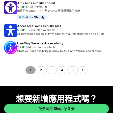
AC ‑ Accessibility Toolkit
滿分 5 顆星
5.0
(17)
•
提供免費方案
共有 17 則評價
確保符合 ADA、EAA 及 WCAG 無障礙標準的系統
Built for Shopify
Accessora: Accessibility ADA
滿分 5 顆星
5.0
(5)
•
Free plan available
共有 5 則評價
AI-powered accessibility widget with automated fixes and audit
UserWay Website Accessibility
滿分 5 顆星
2.4
(9)
•
Free plan available
共有 9 則評價
Start your accessibility journey to ADA and WCAG compliance
1
2
3
4
6
想要新增應用程式嗎？
免費試用 Shopify 3 天