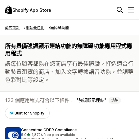
Shopify App Store
商店設計
網站最佳化
無障礙功能
所有具備強調顯示連結功能的無障礙功能應用程式應
用程式
讓每位顧客都能在您商店享有最佳體驗。打造適合行
動裝置瀏覽的商店、加入文字轉換語音功能，並調整
色彩對比等設定。
123 個應用程式符合以下條件：
強調顯示連結
清除
Built for Shopify
Consentmo GDPR Compliance
滿分 5 顆星
5.0
(1,872)
•
Free plan available
共有 1872 則評價