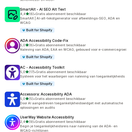
SmartAlt ‑ AI SEO Alt Text
van 5 sterren
4,4
(6)
•
Gratis abonnement beschikbaar
6 recensies in totaal
SmartAlt | AI-alt-tekstgenerator voor afbeeldings-SEO, ADA en
WCAG
Built for Shopify
ADA Accessibility Code‑Fix
van 5 sterren
5,0
(8)
•
Gratis abonnement beschikbaar
8 recensies in totaal
Naleving van ADA, EAA en WCAG, gebouwd voor e-commercegroei
Built for Shopify
AC ‑ Accessibility Toolkit
van 5 sterren
5,0
(17)
•
Gratis abonnement beschikbaar
17 recensies in totaal
Systeem voor het waarborgen van naleving van toegankelijkheids
Built for Shopify
Accessora: Accessibility ADA
van 5 sterren
5,0
(5)
•
Gratis abonnement beschikbaar
5 recensies in totaal
Door AI aangedreven toegankelijkheidswidget met automatische
oplossingen en audits
UserWay Website Accessibility
van 5 sterren
2,4
(9)
•
Gratis abonnement beschikbaar
9 recensies in totaal
Begin je toegankelijkheidsreis naar naleving van de ADA- en
WCAG-richtlijnen