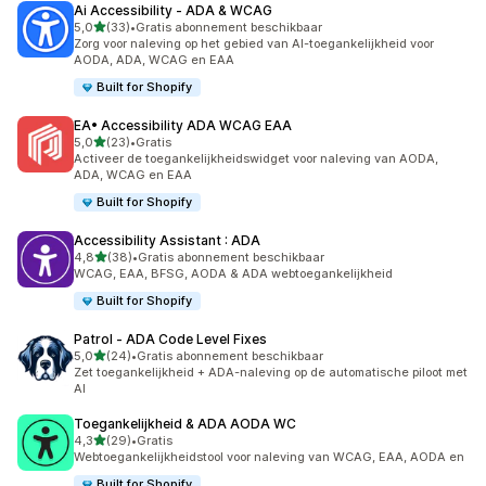
Ai Accessibility ‑ ADA & WCAG
van 5 sterren
5,0
(33)
•
Gratis abonnement beschikbaar
33 recensies in totaal
Zorg voor naleving op het gebied van AI-toegankelijkheid voor
AODA, ADA, WCAG en EAA
Built for Shopify
EA• Accessibility ADA WCAG EAA
van 5 sterren
5,0
(23)
•
Gratis
23 recensies in totaal
Activeer de toegankelijkheidswidget voor naleving van AODA,
ADA, WCAG en EAA
Built for Shopify
Accessibility Assistant : ADA
van 5 sterren
4,8
(38)
•
Gratis abonnement beschikbaar
38 recensies in totaal
WCAG, EAA, BFSG, AODA & ADA webtoegankelijkheid
Built for Shopify
Patrol ‑ ADA Code Level Fixes
van 5 sterren
5,0
(24)
•
Gratis abonnement beschikbaar
24 recensies in totaal
Zet toegankelijkheid + ADA-naleving op de automatische piloot met
AI
Toegankelijkheid & ADA AODA WC
van 5 sterren
4,3
(29)
•
Gratis
29 recensies in totaal
Webtoegankelijkheidstool voor naleving van WCAG, EAA, AODA en
Built for Shopify