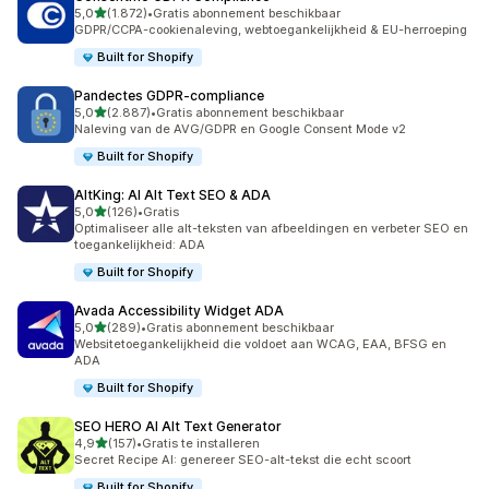
van 5 sterren
5,0
(1.872)
•
Gratis abonnement beschikbaar
1872 recensies in totaal
GDPR/CCPA-cookienaleving, webtoegankelijkheid & EU-herroeping
Built for Shopify
Pandectes GDPR‑compliance
van 5 sterren
5,0
(2.887)
•
Gratis abonnement beschikbaar
2887 recensies in totaal
Naleving van de AVG/GDPR en Google Consent Mode v2
Built for Shopify
AltKing: AI Alt Text SEO & ADA
van 5 sterren
5,0
(126)
•
Gratis
126 recensies in totaal
Optimaliseer alle alt-teksten van afbeeldingen en verbeter SEO en
toegankelijkheid: ADA
Built for Shopify
Avada Accessibility Widget ADA
van 5 sterren
5,0
(289)
•
Gratis abonnement beschikbaar
289 recensies in totaal
Websitetoegankelijkheid die voldoet aan WCAG, EAA, BFSG en
ADA
Built for Shopify
SEO HERO AI Alt Text Generator
van 5 sterren
4,9
(157)
•
Gratis te installeren
157 recensies in totaal
Secret Recipe AI: genereer SEO-alt-tekst die echt scoort
Built for Shopify