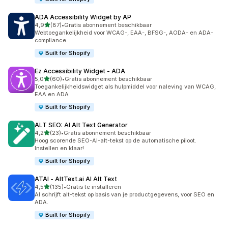
ADA Accessibility Widget by AP
van 5 sterren
4,9
(87)
•
Gratis abonnement beschikbaar
87 recensies in totaal
Webtoegankelijkheid voor WCAG-, EAA-, BFSG-, AODA- en ADA-
compliance.
Built for Shopify
Ez Accessibility Widget ‑ ADA
van 5 sterren
5,0
(60)
•
Gratis abonnement beschikbaar
60 recensies in totaal
Toegankelijkheidswidget als hulpmiddel voor naleving van WCAG,
EAA en ADA
Built for Shopify
ALT SEO: AI Alt Text Generator
van 5 sterren
4,2
(23)
•
Gratis abonnement beschikbaar
23 recensies in totaal
Hoog scorende SEO-AI-alt-tekst op de automatische piloot.
Instellen en klaar!
Built for Shopify
ATAI ‑ AltText.ai AI Alt Text
van 5 sterren
4,5
(135)
•
Gratis te installeren
135 recensies in totaal
AI schrijft alt-tekst op basis van je productgegevens, voor SEO en
ADA.
Built for Shopify