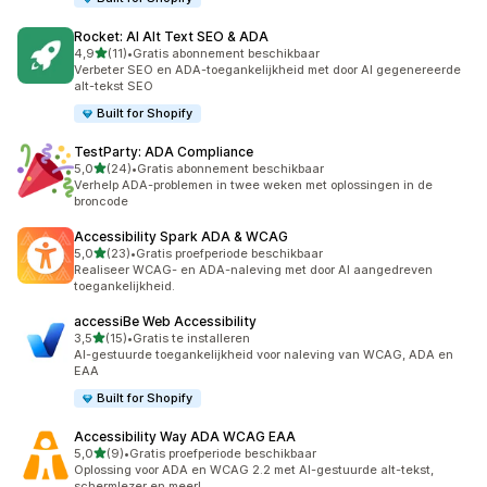
Rocket: AI Alt Text SEO & ADA
van 5 sterren
4,9
(11)
•
Gratis abonnement beschikbaar
11 recensies in totaal
Verbeter SEO en ADA-toegankelijkheid met door AI gegenereerde
alt-tekst SEO
Built for Shopify
TestParty: ADA Compliance
van 5 sterren
5,0
(24)
•
Gratis abonnement beschikbaar
24 recensies in totaal
Verhelp ADA-problemen in twee weken met oplossingen in de
broncode
Accessibility Spark ADA & WCAG
van 5 sterren
5,0
(23)
•
Gratis proefperiode beschikbaar
23 recensies in totaal
Realiseer WCAG- en ADA-naleving met door AI aangedreven
toegankelijkheid.
accessiBe Web Accessibility
van 5 sterren
3,5
(15)
•
Gratis te installeren
15 recensies in totaal
AI-gestuurde toegankelijkheid voor naleving van WCAG, ADA en
EAA
Built for Shopify
Accessibility Way ADA WCAG EAA
van 5 sterren
5,0
(9)
•
Gratis proefperiode beschikbaar
9 recensies in totaal
Oplossing voor ADA en WCAG 2.2 met AI-gestuurde alt-tekst,
schermlezer en meer!