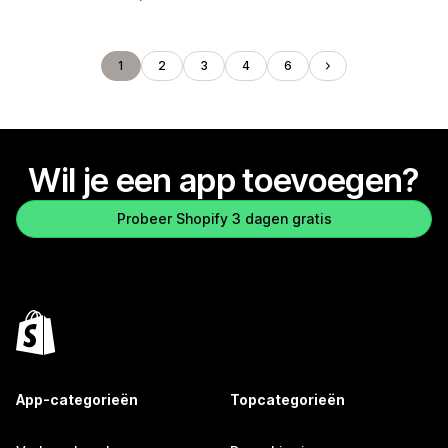
1
2
3
4
6
Wil je een app toevoegen?
Probeer Shopify 3 dagen gratis
App-categorieën
Topcategorieën