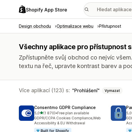
Shopify App Store
Design obchodu
Optimalizace webu
Přístupnost
Všechny aplikace pro přístupnost s
Zpřístupněte svůj obchod co nejvíc všem.
textu na řeč, upravte kontrast barev a p
Více aplikací (123) s:
Prohlášení
Vymazat
Consentmo GDPR Compliance
Pa
z 5 hvězd
5,0
(1 870)
•
Free plan available
5,0
Celkový počet recenzí: 1870
Cel
GDPR/CCPA Cookies Compliance,Web
GD
Accessibility & EU Withdrawal
Acc
Built for Shopify