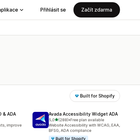
aplikace
Přihlásit se
Začít zdarma
Built for Shopify
EO & ADA
Avada Accessibility Widget ADA
z 5 hvězd
5,0
(288)
•
Free plan available
5
Celkový počet recenzí: 288
xts, improve
Website Accessibility with WCAG, EAA,
BFSG, ADA compliance
Built for Shopify