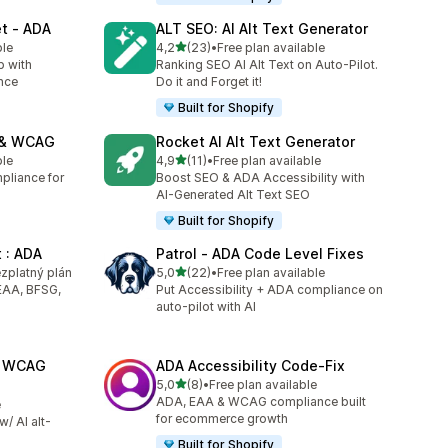
et ‑ ADA
ALT SEO: AI Alt Text Generator
z 5 hvězd
ble
4,2
(23)
•
Free plan available
Celkový počet recenzí: 23
p with
Ranking SEO AI Alt Text on Auto‑Pilot.
nce
Do it and Forget it!
Built for Shopify
A & WCAG
Rocket AI Alt Text Generator
z 5 hvězd
ble
4,9
(11)
•
Free plan available
Celkový počet recenzí: 11
mpliance for
Boost SEO & ADA Accessibility with
AI-Generated Alt Text SEO
Built for Shopify
t : ADA
Patrol ‑ ADA Code Level Fixes
z 5 hvězd
ezplatný plán
5,0
(22)
•
Free plan available
Celkový počet recenzí: 22
EAA, BFSG,
Put Accessibility + ADA compliance on
auto-pilot with AI
A WCAG
ADA Accessibility Code‑Fix
z 5 hvězd
5,0
(8)
•
Free plan available
Celkový počet recenzí: 8
ADA, EAA & WCAG compliance built
e
for ecommerce growth
/ AI alt-
!
Built for Shopify