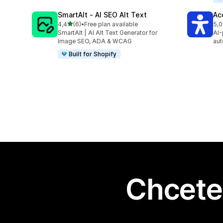
SmartAlt ‑ AI SEO Alt Text
Ac
z 5 hvězd
4,4
(6)
•
Free plan available
5,0
Celkový počet recenzí: 6
Cel
SmartAlt | AI Alt Text Generator for
AI-
Image SEO, ADA & WCAG
aut
Built for Shopify
Chcete 