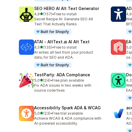
SEO HERO AI Alt Text Generator
AD
z 5 hvězd
4,9
(157)
•
Free to install
4,9
Celkový počet recenzí: 157
Cel
Secret Recipe AI: Generate SEO Alt
Web
Text That Actually Ranks
BF
Built for Shopify
ATAI ‑ AltText.ai AI Alt Text
EA
z 5 hvězd
4,5
(135)
•
Free to install
5,0
Celkový počet recenzí: 135
Cel
AI writes alt text from your product
Zaj
data, for SEO and ADA.
se 
Built for Shopify
TestParty: ADA Compliance
Do
z 5 hvězd
5,0
(24)
•
Free plan available
4,3
Celkový počet recenzí: 24
Cel
Fix ADA issues in two weeks with
Web
source code fixes
EA
Accessibility Spark ADA & WCAG
ac
z 5 hvězd
5,0
(23)
•
Free trial available
3,5
Celkový počet recenzí: 23
Cel
Achieve WCAG & ADA compliance with
AI-
AI-powered accessibility.
AD