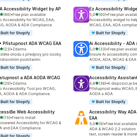
A Accessibility Widget by AP
Ez Accessibility Widg
z 5 hvězd
z 5 hvězd
(86)
•
Free plan available
5,0
(60)
•
Free plan availa
kový počet recenzí: 86
Celkový počet recenzí: 60
 Accessibility for WCAG, EAA,
Accessibility widget to hel
SG, AODA & ADA Compliance.
WCAG, EAA, ADA complia
Built for Shopify
Built for Shopify
• Přístupnost ADA WCAG EAA
Ai Accessibility ‑ AD
z 5 hvězd
z 5 hvězd
(23)
•
Zdarma
5,0
(33)
•
Free plan availa
kový počet recenzí: 23
Celkový počet recenzí: 33
istěte shodu s předpisy pro osoby
Ensure Ai accessibility co
zdravotním postižením:
AODA, ADA, WCAG & EAA
Built for Shopify
Built for Shopify
stupnost a ADA AODA WCAG
Accessibility Assistan
z 5 hvězd
z 5 hvězd
(29)
•
Zdarma
4,8
(38)
•
K dispozici je b
kový počet recenzí: 29
Celkový počet recenzí: 38
 Accessibility Tool pro WCAG,
Přístupnost webu WCAG, 
A, AODA & ADA Compliance.
AODA a ADA
Built for Shopify
Built for Shopify
cessiBe Web Accessibility
Accessibility Way AD
z 5 hvězd
(15)
•
Free to install
EAA
kový počet recenzí: 15
powered Accessibility for WCAG &
z 5 hvězd
5,0
(9)
•
Free trial availabl
Celkový počet recenzí: 9
A and EAA Compliance
ADA & WCAG 2.2 solution w
text, screen-reader & more
Built for Shopify