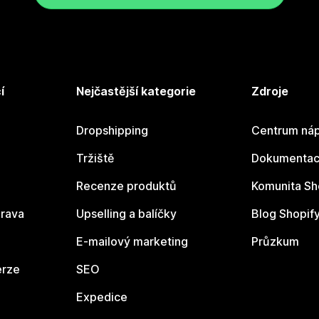
í
Nejčastější kategorie
Zdroje
Dropshipping
Centrum náp
Tržiště
Dokumentace
Recenze produktů
Komunita Sh
rava
Upselling a balíčky
Blog Shopif
E-mailový marketing
Průzkum
erze
SEO
Expedice