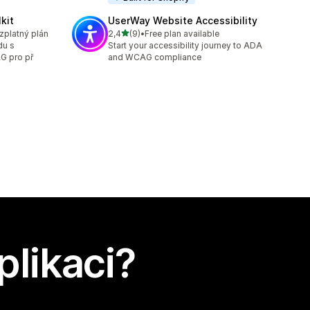
kit
UserWay Website Accessibility
z 5 hvězd
ezplatný plán
2,4
(9)
•
Free plan available
Celkový počet recenzí: 9
du s
Start your accessibility journey to ADA
G pro př
and WCAG compliance
plikaci?