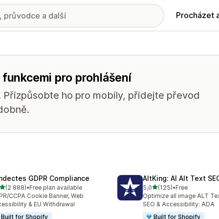
Procházet 
 funkcemi pro prohlášení
 Přizpůsobte ho pro mobily, přidejte převod
odobně.
ndectes GDPR Compliance
AltKing: AI Alt Text S
z 5 hvězd
z 5 hvězd
(2 888)
•
Free plan available
5,0
(125)
•
Free
kový počet recenzí: 2888
Celkový počet recenzí: 12
PR/CCPA Cookie Banner, Web
Optimize all image ALT Te
essibility & EU Withdrawal
SEO & Accessibility: ADA
Built for Shopify
Built for Shopify