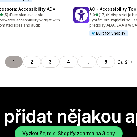
cessora: Accessibility ADA
AC ‑ Accessibility Tool
z 5 hvězd
z 5 hvězd
(5)
•
Free plan available
5,0
(17)
•
K dispozici je b
kový počet recenzí: 5
Celkový počet recenzí: 17
powered accessibility widget with
Systém pro zajištění soula
omated fixes and audit
předpisy ADA, EAA a WCA
Built for Shopify
Další
1
2
3
4
…
6
přidat nějakou a
Vyzkoušejte si Shopify zdarma na 3 dny