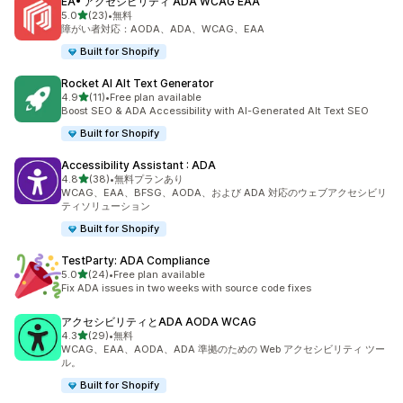
EA• アクセシビリティ ADA WCAG EAA
5つ星中
5.0
(23)
•
無料
合計レビュー数：23件
障がい者対応：AODA、ADA、WCAG、EAA
Built for Shopify
Rocket AI Alt Text Generator
5つ星中
4.9
(11)
•
Free plan available
合計レビュー数：11件
Boost SEO & ADA Accessibility with AI-Generated Alt Text SEO
Built for Shopify
Accessibility Assistant : ADA
5つ星中
4.8
(38)
•
無料プランあり
合計レビュー数：38件
WCAG、EAA、BFSG、AODA、および ADA 対応のウェブアクセシビリ
ティソリューション
Built for Shopify
TestParty: ADA Compliance
5つ星中
5.0
(24)
•
Free plan available
合計レビュー数：24件
Fix ADA issues in two weeks with source code fixes
アクセシビリティとADA AODA WCAG
5つ星中
4.3
(29)
•
無料
合計レビュー数：29件
WCAG、EAA、AODA、ADA 準拠のための Web アクセシビリティ ツー
ル。
Built for Shopify