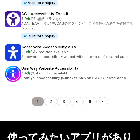
Built for Shopify
AC ‑ Accessibility Toolkit
5つ星中
5.0
(17)
•
無料プランあり
合計レビュー数：17件
ADA、EAA、およびWCAGのアクセシビリティ要件への適合を確保する
システム
Built for Shopify
Accessora: Accessibility ADA
5つ星中
5.0
(5)
•
Free plan available
合計レビュー数：5件
AI-powered accessibility widget with automated fixes and audit
UserWay Website Accessibility
5つ星中
2.4
(9)
•
Free plan available
合計レビュー数：9件
Start your accessibility journey to ADA and WCAG compliance
1
2
3
4
6
使ってみたいアプリがあり