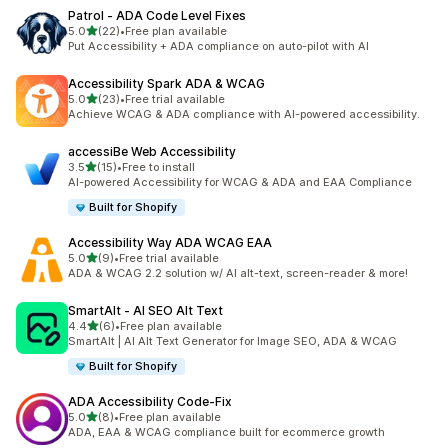
Patrol ‑ ADA Code Level Fixes
5つ星中
5.0
(22)
•
Free plan available
合計レビュー数：22件
Put Accessibility + ADA compliance on auto-pilot with AI
Accessibility Spark ADA & WCAG
5つ星中
5.0
(23)
•
Free trial available
合計レビュー数：23件
Achieve WCAG & ADA compliance with AI-powered accessibility.
accessiBe Web Accessibility
5つ星中
3.5
(15)
•
Free to install
合計レビュー数：15件
AI-powered Accessibility for WCAG & ADA and EAA Compliance
Built for Shopify
Accessibility Way ADA WCAG EAA
5つ星中
5.0
(9)
•
Free trial available
合計レビュー数：9件
ADA & WCAG 2.2 solution w/ AI alt-text, screen-reader & more!
SmartAlt ‑ AI SEO Alt Text
5つ星中
4.4
(6)
•
Free plan available
合計レビュー数：6件
SmartAlt | AI Alt Text Generator for Image SEO, ADA & WCAG
Built for Shopify
ADA Accessibility Code‑Fix
5つ星中
5.0
(8)
•
Free plan available
合計レビュー数：8件
ADA, EAA & WCAG compliance built for ecommerce growth