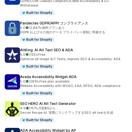
GDPR/CCPA Cookies Compliance,Web Accessibility & EU
Withdrawal
Built for Shopify
Pandectes GDPR/APPI コンプライアンス
5つ星中
5.0
(2,887)
•
無料プランあり
合計レビュー数：2887件
GDPR およびその他のデータ プライバシー規制に準拠する
Built for Shopify
AltKing: AI Alt Text SEO & ADA
5つ星中
5.0
(125)
•
Free
合計レビュー数：125件
Optimize all image ALT Texts, improve SEO & Accessibility: ADA
Built for Shopify
Avada Accessibility Widget ADA
5つ星中
5.0
(289)
•
Free plan available
合計レビュー数：289件
Website Accessibility with WCAG, EAA, BFSG, ADA compliance
Built for Shopify
SEO HERO AI Alt Text Generator
5つ星中
4.9
(157)
•
月額$5から
合計レビュー数：157件
Secret Recipe AI: 実際にランクアップするSEO alt textを生成
Built for Shopify
ADA Accessibility Widget by AP