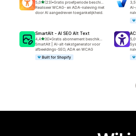
van 5 sterren
5,0
(23)
•
Gratis proefperiode beschikbaar
3,5
23 recensies in totaal
15 
Realiseer WCAG- en ADA-naleving met
AI-
door AI aangedreven toegankelijkheid.
nal
SmartAlt ‑ AI SEO Alt Text
AC
van 5 sterren
4,4
(6)
•
Gratis abonnement beschikbaar
5,0
6 recensies in totaal
17 
SmartAlt | AI-alt-tekstgenerator voor
Sys
afbeeldings-SEO, ADA en WCAG
nal
Built for Shopify