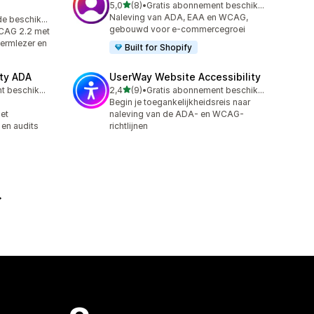
van 5 sterren
5,0
(8)
•
Gratis abonnement beschikbaar
8 recensies in totaal
Naleving van ADA, EAA en WCAG,
Gratis proefperiode beschikbaar
gebouwd voor e-commercegroei
CAG 2.2 met
hermlezer en
Built for Shopify
ity ADA
UserWay Website Accessibility
van 5 sterren
Gratis abonnement beschikbaar
2,4
(9)
•
Gratis abonnement beschikbaar
9 recensies in totaal
Begin je toegankelijkheidsreis naar
et
naleving van de ADA- en WCAG-
en audits
richtlijnen