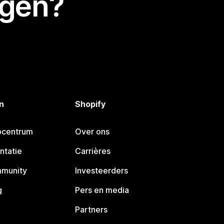
egen?
n
Shopify
pcentrum
Over ons
ntatie
Carrières
mmunity
Investeerders
g
Pers en media
Partners