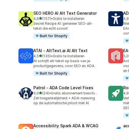
SEO HERO AI Alt Text Generator
AD
van 5 sterren
4,9
(157)
•
Gratis te installeren
4,9
157 recensies in totaal
87 
Secret Recipe AI: genereer SEO-alt-
Web
tekst die echt scoort
EA
com
Built for Shopify
ATAI ‑ AltText.ai AI Alt Text
EA
van 5 sterren
4,5
(135)
•
Gratis te installeren
5,0
135 recensies in totaal
23 
AI schrijft alt-tekst op basis van je
Act
productgegevens, voor SEO en ADA.
vo
en
Built for Shopify
Patrol ‑ ADA Code Level Fixes
Ro
van 5 sterren
5,0
(24)
•
Gratis abonnement beschikbaar
4,9
24 recensies in totaal
11 
Zet toegankelijkheid + ADA-naleving
Ver
op de automatische piloot met AI
met
SE
Accessibility Spark ADA & WCAG
ac