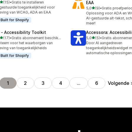
van 5 sterren
(15)
•
Gratis te installeren
EAA
recensies in totaal
gestuurde toegankelijkheid voor
van 5 sterren
5,0
(9)
•
9 recensies in totaal
eving van WCAG, ADA en EAA
Oplossing voor ADA en W
AI-gestuurde alt-tekst, sc
Built for Shopify
meer!
 ‑ Accessibility Toolkit
Accessora: Accessibil
van 5 sterren
van 5 sterren
(17)
•
Gratis abonnement beschikbaar
5,0
(5)
•
recensies in totaal
5 recensies in totaal
teem voor het waarborgen van
Door AI aangedreven
eving van toegankelijkheids
toegankelijkheidswidget m
automatische oplossingen 
Built for Shopify
Volgende
1
2
3
4
…
6