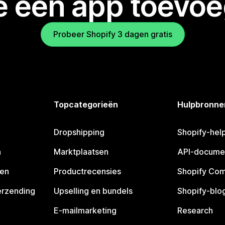
je een app toevo
Probeer Shopify 3 dagen gratis
Topcategorieën
Hulpbronne
Dropshipping
Shopify-hel
n
Marktplaatsen
API-docume
pen
Productrecensies
Shopify Co
erzending
Upselling en bundels
Shopify-blo
E-mailmarketing
Research