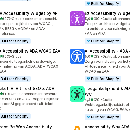
Built for Shopify
A Accessibility Widget by AP
Ez Accessibility Widg
van 5 sterren
van 5 sterren
(87)
•
Gratis abonnement beschikbaar
5,0
(60)
•
recensies in totaal
60 recensies in totaal
toegankelijkheid voor WCAG-,
Toegankelijkheidswidget a
A-, BFSG-, AODA- en ADA-
hulpmiddel voor naleving
pliance.
EAA en ADA
Built for Shopify
Built for Shopify
• Accessibility ADA WCAG EAA
Ai Accessibility ‑ AD
van 5 sterren
van 5 sterren
(23)
•
Gratis
5,0
(33)
•
recensies in totaal
33 recensies in totaal
iveer de toegankelijkheidswidget
Zorg voor naleving op het
or naleving van AODA, ADA, WCAG
AI-toegankelijkheid voor
 EAA
WCAG en EAA
Built for Shopify
Built for Shopify
cket: AI Alt Text SEO & ADA
Toegankelijkheid & A
van 5 sterren
(11)
•
Gratis abonnement beschikbaar
WC
recensies in totaal
beter SEO en ADA-toegankelijkheid
van 5 sterren
4,3
(29)
•
Gratis
29 recensies in totaal
 door AI gegenereerde alt-tekst
Webtoegankelijkheidstool
O
naleving van WCAG, EAA,
Built for Shopify
Built for Shopify
cessiBe Web Accessibility
Accessibility Way AD