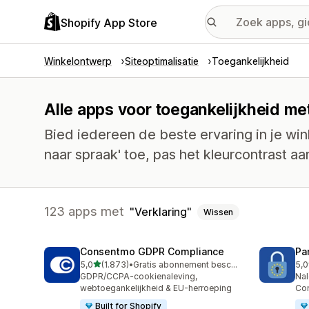
Shopify App Store
Winkelontwerp
Siteoptimalisatie
Toegankelijkheid
Alle apps voor toegankelijkheid met
Bied iedereen de beste ervaring in je win
naar spraak' toe, pas het kleurcontrast a
123 apps met
Verklaring
Wissen
Consentmo GDPR Compliance
Pa
van 5 sterren
5,0
(1.873)
•
Gratis abonnement beschikbaar
5,0
1873 recensies in totaal
288
GDPR/CCPA-cookienaleving,
Nal
webtoegankelijkheid & EU-herroeping
Co
Built for Shopify