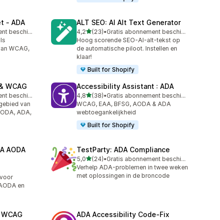
et ‑ ADA
ALT SEO: AI Alt Text Generator
van 5 sterren
Gratis abonnement beschikbaar
4,2
(23)
•
Gratis abonnement beschikbaar
23 recensies in totaal
ls
Hoog scorende SEO-AI-alt-tekst op
 van WCAG,
de automatische piloot. Instellen en
klaar!
Built for Shopify
A & WCAG
Accessibility Assistant : ADA
van 5 sterren
Gratis abonnement beschikbaar
4,8
(38)
•
Gratis abonnement beschikbaar
38 recensies in totaal
 gebied van
WCAG, EAA, BFSG, AODA & ADA
 AODA, ADA,
webtoegankelijkheid
Built for Shopify
DA AODA
TestParty: ADA Compliance
van 5 sterren
5,0
(24)
•
Gratis abonnement beschikbaar
24 recensies in totaal
Verhelp ADA-problemen in twee weken
met oplossingen in de broncode
 voor
 AODA en
A WCAG
ADA Accessibility Code‑Fix