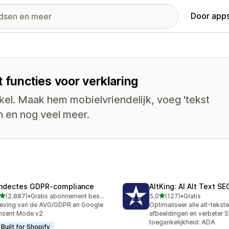
Door apps
 functies voor verklaring
kel. Maak hem mobielvriendelijk, voeg 'tekst
an en nog veel meer.
ndectes GDPR‑compliance
AltKing: AI Alt Text S
van 5 sterren
van 5 sterren
(2.887)
•
Gratis abonnement beschikbaar
5,0
(127)
•
Gratis
7 recensies in totaal
127 recensies in totaal
eving van de AVG/GDPR en Google
Optimaliseer alle alt-tekst
nsent Mode v2
afbeeldingen en verbeter 
toegankelijkheid: ADA
Built for Shopify