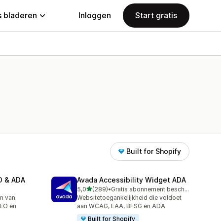
 bladeren
Inloggen
Start gratis
Built for Shopify
EO & ADA
Avada Accessibility Widget ADA
van 5 sterren
5,0
(289)
•
Gratis abonnement beschikbaar
289 recensies in totaal
en van
Websitetoegankelijkheid die voldoet
SEO en
aan WCAG, EAA, BFSG en ADA
Built for Shopify