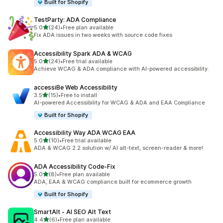
Built for Shopify
TestParty: ADA Compliance
5つ星中
5.0
(24)
•
Free plan available
合計レビュー数：24件
Fix ADA issues in two weeks with source code fixes
Accessibility Spark ADA & WCAG
5つ星中
5.0
(24)
•
Free trial available
合計レビュー数：24件
Achieve WCAG & ADA compliance with AI-powered accessibility.
accessiBe Web Accessibility
5つ星中
3.5
(15)
•
Free to install
合計レビュー数：15件
AI-powered Accessibility for WCAG & ADA and EAA Compliance
Built for Shopify
Accessibility Way ADA WCAG EAA
5つ星中
5.0
(10)
•
Free trial available
合計レビュー数：10件
ADA & WCAG 2.2 solution w/ AI alt-text, screen-reader & more!
ADA Accessibility Code‑Fix
5つ星中
5.0
(8)
•
Free plan available
合計レビュー数：8件
ADA, EAA & WCAG compliance built for ecommerce growth
Built for Shopify
SmartAlt ‑ AI SEO Alt Text
5つ星中
4.4
(6)
•
Free plan available
合計レビュー数：6件