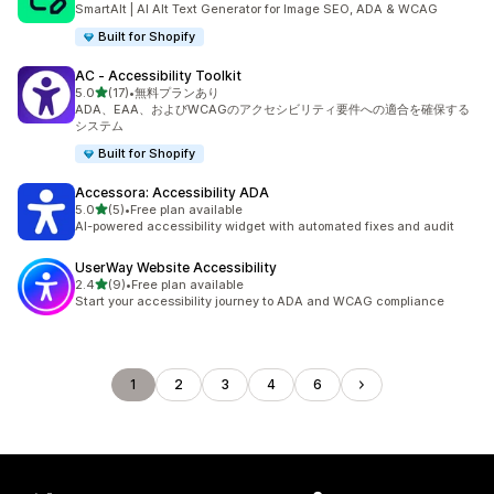
SmartAlt | AI Alt Text Generator for Image SEO, ADA & WCAG
Built for Shopify
AC ‑ Accessibility Toolkit
5つ星中
5.0
(17)
•
無料プランあり
合計レビュー数：17件
ADA、EAA、およびWCAGのアクセシビリティ要件への適合を確保する
システム
Built for Shopify
Accessora: Accessibility ADA
5つ星中
5.0
(5)
•
Free plan available
合計レビュー数：5件
AI-powered accessibility widget with automated fixes and audit
UserWay Website Accessibility
5つ星中
2.4
(9)
•
Free plan available
合計レビュー数：9件
Start your accessibility journey to ADA and WCAG compliance
1
2
3
4
6