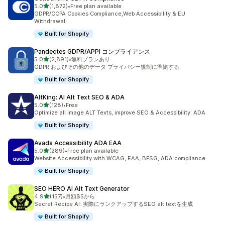
5つ星中
5.0
(1,872)
•
Free plan available
合計レビュー数：1872件
GDPR/CCPA Cookies Compliance,Web Accessibility & EU
Withdrawal
Built for Shopify
Pandectes GDPR/APPI コンプライアンス
5つ星中
5.0
(2,891)
•
無料プランあり
合計レビュー数：2891件
GDPR およびその他のデータ プライバシー規制に準拠する
Built for Shopify
AltKing: AI Alt Text SEO & ADA
5つ星中
5.0
(128)
•
Free
合計レビュー数：128件
Optimize all image ALT Texts, improve SEO & Accessibility: ADA
Built for Shopify
Avada Accessibility ADA EAA
5つ星中
5.0
(289)
•
Free plan available
合計レビュー数：289件
Website Accessibility with WCAG, EAA, BFSG, ADA compliance
Built for Shopify
SEO HERO AI Alt Text Generator
5つ星中
4.9
(157)
•
月額$5から
合計レビュー数：157件
Secret Recipe AI: 実際にランクアップするSEO alt textを生成
Built for Shopify