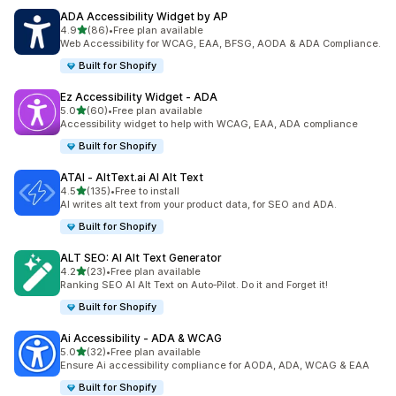
ADA Accessibility Widget by AP
5つ星中
4.9
(86)
•
Free plan available
合計レビュー数：86件
Web Accessibility for WCAG, EAA, BFSG, AODA & ADA Compliance.
Built for Shopify
Ez Accessibility Widget ‑ ADA
5つ星中
5.0
(60)
•
Free plan available
合計レビュー数：60件
Accessibility widget to help with WCAG, EAA, ADA compliance
Built for Shopify
ATAI ‑ AltText.ai AI Alt Text
5つ星中
4.5
(135)
•
Free to install
合計レビュー数：135件
AI writes alt text from your product data, for SEO and ADA.
Built for Shopify
ALT SEO: AI Alt Text Generator
5つ星中
4.2
(23)
•
Free plan available
合計レビュー数：23件
Ranking SEO AI Alt Text on Auto‑Pilot. Do it and Forget it!
Built for Shopify
Ai Accessibility ‑ ADA & WCAG
5つ星中
5.0
(32)
•
Free plan available
合計レビュー数：32件
Ensure Ai accessibility compliance for AODA, ADA, WCAG & EAA
Built for Shopify