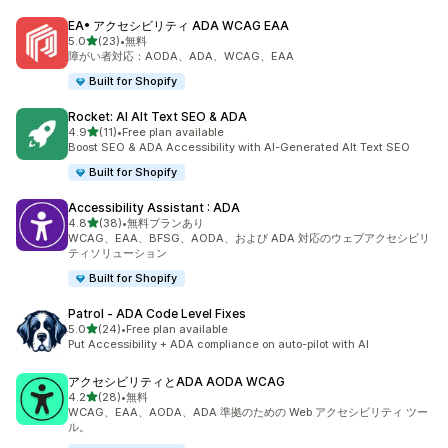
EA• アクセシビリティ ADA WCAG EAA
5つ星中
5.0
(23)
•
無料
合計レビュー数：23件
障がい者対応：AODA、ADA、WCAG、EAA
Built for Shopify
Rocket: AI Alt Text SEO & ADA
5つ星中
4.9
(11)
•
Free plan available
合計レビュー数：11件
Boost SEO & ADA Accessibility with AI-Generated Alt Text SEO
Built for Shopify
Accessibility Assistant : ADA
5つ星中
4.8
(38)
•
無料プランあり
合計レビュー数：38件
WCAG、EAA、BFSG、AODA、および ADA 対応のウェブアクセシビリ
ティソリューション
Built for Shopify
Patrol ‑ ADA Code Level Fixes
5つ星中
5.0
(24)
•
Free plan available
合計レビュー数：24件
Put Accessibility + ADA compliance on auto-pilot with AI
アクセシビリティとADA AODA WCAG
5つ星中
4.2
(28)
•
無料
合計レビュー数：28件
WCAG、EAA、AODA、ADA 準拠のための Web アクセシビリティ ツー
ル。