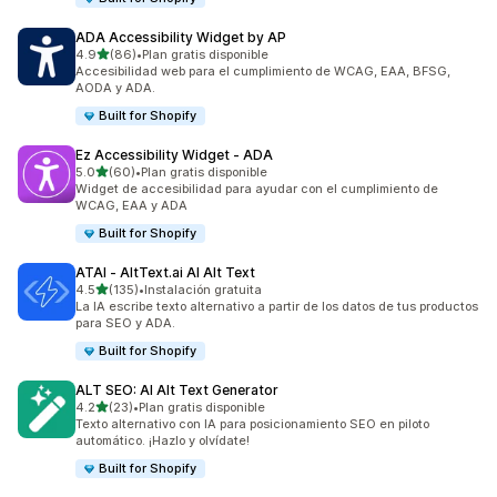
ADA Accessibility Widget by AP
de 5 estrellas
4.9
(86)
•
Plan gratis disponible
86 reseñas en total
Accesibilidad web para el cumplimiento de WCAG, EAA, BFSG,
AODA y ADA.
Built for Shopify
Ez Accessibility Widget ‑ ADA
de 5 estrellas
5.0
(60)
•
Plan gratis disponible
60 reseñas en total
Widget de accesibilidad para ayudar con el cumplimiento de
WCAG, EAA y ADA
Built for Shopify
ATAI ‑ AltText.ai AI Alt Text
de 5 estrellas
4.5
(135)
•
Instalación gratuita
135 reseñas en total
La IA escribe texto alternativo a partir de los datos de tus productos
para SEO y ADA.
Built for Shopify
ALT SEO: AI Alt Text Generator
de 5 estrellas
4.2
(23)
•
Plan gratis disponible
23 reseñas en total
Texto alternativo con IA para posicionamiento SEO en piloto
automático. ¡Hazlo y olvídate!
Built for Shopify