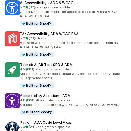
Ai Accessibility ‑ ADA & WCAG
de 5 estrellas
5.0
(32)
•
Plan gratis disponible
32 reseñas en total
Garantiza el cumplimiento de accesibilidad con IA para AODA,
ADA, WCAG y EAA
Built for Shopify
EA• Accessibility ADA WCAG EAA
de 5 estrellas
5.0
(23)
•
Gratis
23 reseñas en total
Activa el widget de accesibilidad para cumplir con las normas
AODA, ADA, WCAG y EAA
Built for Shopify
Rocket: AI Alt Text SEO & ADA
de 5 estrellas
4.9
(11)
•
Plan gratis disponible
11 reseñas en total
Mejora el SEO y la accesibilidad ADA con texto alternativo para
SEO generado por IA.
Built for Shopify
Accessibility Assistant : ADA
de 5 estrellas
4.8
(38)
•
Plan gratis disponible
38 reseñas en total
Solución de accesibilidad web WCAG, EAA, BFSG, AODA y ADA
Built for Shopify
Patrol ‑ ADA Code Level Fixes
de 5 estrellas
5.0
(24)
•
Plan gratis disponible
24 reseñas en total