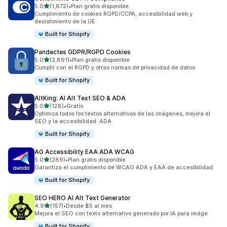
de 5 estrellas
5.0
(1,872)
•
Plan gratis disponible
1872 reseñas en total
Cumplimiento de cookies RGPD/CCPA, accesibilidad web y
desistimiento de la UE
Built for Shopify
Pandectes GDPR/RGPD Cookies
de 5 estrellas
5.0
(2,891)
•
Plan gratis disponible
2891 reseñas en total
Cumplir con el RGPD y otras normas de privacidad de datos
Built for Shopify
AltKing: AI Alt Text SEO & ADA
de 5 estrellas
5.0
(128)
•
Gratis
128 reseñas en total
Optimiza todos los textos alternativos de las imágenes, mejora el
SEO y la accesibilidad: ADA
Built for Shopify
AG Accessibility EAA ADA WCAG
de 5 estrellas
5.0
(289)
•
Plan gratis disponible
289 reseñas en total
Garantiza el cumplimiento de WCAG ADA y EAA de accesibilidad
Built for Shopify
SEO HERO AI Alt Text Generator
de 5 estrellas
4.9
(157)
•
Desde $5 al mes
157 reseñas en total
Mejora el SEO con texto alternativo generado por IA para imáge
Built for Shopify