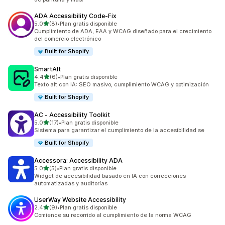
ADA Accessibility Code‑Fix
de 5 estrellas
5.0
(8)
•
Plan gratis disponible
8 reseñas en total
Cumplimiento de ADA, EAA y WCAG diseñado para el crecimiento
del comercio electrónico
Built for Shopify
SmartAlt
de 5 estrellas
4.4
(6)
•
Plan gratis disponible
6 reseñas en total
Texto alt con IA: SEO masivo, cumplimiento WCAG y optimización
Built for Shopify
AC ‑ Accessibility Toolkit
de 5 estrellas
5.0
(17)
•
Plan gratis disponible
17 reseñas en total
Sistema para garantizar el cumplimiento de la accesibilidad se
Built for Shopify
Accessora: Accessibility ADA
de 5 estrellas
5.0
(5)
•
Plan gratis disponible
5 reseñas en total
Widget de accesibilidad basado en IA con correcciones
automatizadas y auditorías
UserWay Website Accessibility
de 5 estrellas
2.4
(9)
•
Plan gratis disponible
9 reseñas en total
Comience su recorrido al cumplimiento de la norma WCAG