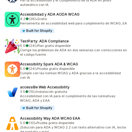
Pon la accesibilidad y el cumplimiento de la ADA en piloto
automático con IA
Accesibilidad y ADA AODA WCAG
de 5 estrellas
4.2
(28)
•
Gratis
28 reseñas en total
Herramienta de accesibilidad web para cumplimiento de WCAG, EA
Built for Shopify
TestParty: ADA Compliance
de 5 estrellas
5.0
(24)
•
Plan gratis disponible
24 reseñas en total
Corrige los problemas de ADA en dos semanas con correcciones en
el código fuente
Accessibility Spark ADA & WCAG
de 5 estrellas
5.0
(24)
•
Prueba gratis disponible
24 reseñas en total
Cumple con las normas WCAG y ADA gracias a la accesibilidad
con IA.
accessiBe Web Accessibility
de 5 estrellas
3.5
(15)
•
Instalación gratuita
15 reseñas en total
Accesibilidad con IA para el cumplimiento de las normativas
WCAG, ADA y EAA
Built for Shopify
Accessibility Way ADA WCAG EAA
de 5 estrellas
5.0
(10)
•
Prueba gratis disponible
10 reseñas en total
¡Solución para ADA y WCAG 2.2 con texto alternativo con IA, lector
de pantalla y más!