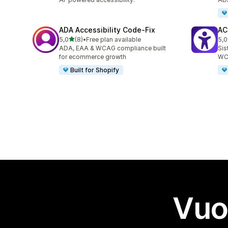
ADA Accessibility Code‑Fix
AC
stelle su 5
5,0
(8)
•
Free plan available
5,0
8 recensioni totali
17 
ADA, EAA & WCAG compliance built
Sis
for ecommerce growth
WC
Built for Shopify
Vuo