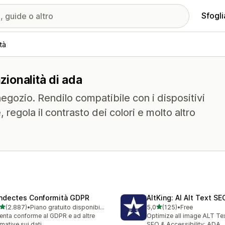
Sfogli
tà
zionalità di ada
 negozio. Rendilo compatibile con i dispositivi
, regola il contrasto dei colori e molto altro
ndectes Conformità GDPR
AltKing: AI Alt Text S
stelle su 5
stelle su 5
(2.887)
•
Piano gratuito disponibile
5,0
(125)
•
Free
7 recensioni totali
125 recensioni totali
enta conforme al GDPR e ad altre
Optimize all image ALT Te
mative sui dati
SEO & Accessibility: ADA