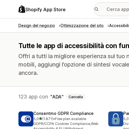
Shopify App Store
Design del negozio
Ottimizzazione del sito
Accessibili
Tutte le app di accessibilità con fun
Offri a tutti la migliore esperienza sul tuo
mobili, aggiungi l’opzione di sintesi vocale
ancora.
123 app con
ADA
Cancella
Consentmo GDPR Compliance
Pa
stelle su 5
5,0
(1.871)
•
Free plan available
5,0
1871 recensioni totali
288
GDPR/CCPA Cookies Compliance,Web
Div
Accessibility & EU Withdrawal
nor