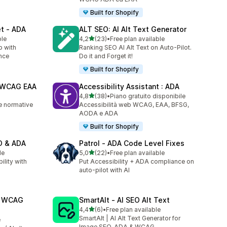
Built for Shopify
et ‑ ADA
ALT SEO: AI Alt Text Generator
stelle su 5
ble
4,2
(23)
•
Free plan available
23 recensioni totali
p with
Ranking SEO AI Alt Text on Auto‑Pilot.
nce
Do it and Forget it!
Built for Shopify
A WCAG EAA
Accessibility Assistant : ADA
stelle su 5
4,8
(38)
•
Piano gratuito disponibile
38 recensioni totali
le normative
Accessibilità web WCAG, EAA, BFSG,
AODA e ADA
Built for Shopify
EO & ADA
Patrol ‑ ADA Code Level Fixes
stelle su 5
le
5,0
(22)
•
Free plan available
22 recensioni totali
lity with
Put Accessibility + ADA compliance on
auto-pilot with AI
A WCAG
SmartAlt ‑ AI SEO Alt Text
stelle su 5
4,4
(6)
•
Free plan available
6 recensioni totali
SmartAlt | AI Alt Text Generator for
e
Image SEO, ADA & WCAG