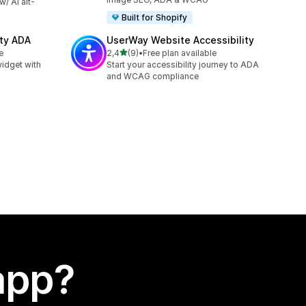
/ AI alt-
!
Built for Shopify
ity ADA
UserWay Website Accessibility
stelle su 5
e
2,4
(9)
•
Free plan available
9 recensioni totali
idget with
Start your accessibility journey to ADA
and WCAG compliance
app?