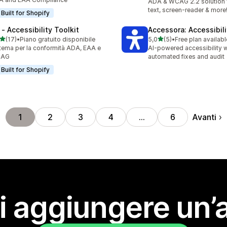
ADA & WCAG 2.2 solution w
text, screen-reader & more
Built for Shopify
 ‑ Accessibility Toolkit
Accessora: Accessibil
stelle su 5
stelle su 5
(17)
•
Piano gratuito disponibile
5,0
(5)
•
Free plan availabl
recensioni totali
5 recensioni totali
tema per la conformità ADA, EAA e
AI-powered accessibility w
AG
automated fixes and audit
Built for Shopify
Avanti
1
2
3
4
…
6
i aggiungere un’