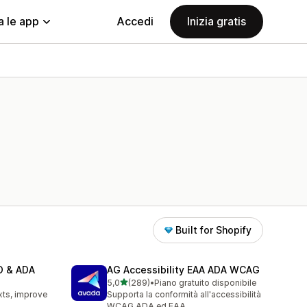
a le app
Accedi
Inizia gratis
Built for Shopify
EO & ADA
AG Accessibility EAA ADA WCAG
stelle su 5
5,0
(289)
•
Piano gratuito disponibile
289 recensioni totali
xts, improve
Supporta la conformità all'accessibilità
WCAG ADA ed EAA