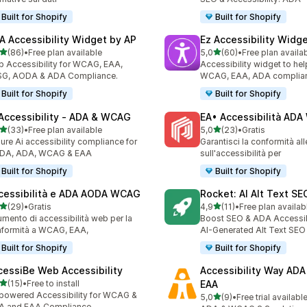
Built for Shopify
Built for Shopify
A Accessibility Widget by AP
Ez Accessibility Widg
stelle su 5
stelle su 5
(86)
•
Free plan available
5,0
(60)
•
Free plan availa
recensioni totali
60 recensioni totali
 Accessibility for WCAG, EAA,
Accessibility widget to hel
SG, AODA & ADA Compliance.
WCAG, EAA, ADA complia
Built for Shopify
Built for Shopify
 Accessibility ‑ ADA & WCAG
EA• Accessibilità AD
stelle su 5
stelle su 5
(33)
•
Free plan available
5,0
(23)
•
Gratis
recensioni totali
23 recensioni totali
ure Ai accessibility compliance for
Garantisci la conformità al
DA, ADA, WCAG & EAA
sull'accessibilità per
Built for Shopify
Built for Shopify
cessibilità e ADA AODA WCAG
Rocket: AI Alt Text S
stelle su 5
stelle su 5
(29)
•
Gratis
4,9
(11)
•
Free plan availab
recensioni totali
11 recensioni totali
umento di accessibilità web per la
Boost SEO & ADA Accessibi
formità a WCAG, EAA,
AI-Generated Alt Text SEO
Built for Shopify
Built for Shopify
cessiBe Web Accessibility
Accessibility Way AD
stelle su 5
(15)
•
Free to install
EAA
recensioni totali
powered Accessibility for WCAG &
stelle su 5
5,0
(9)
•
Free trial availabl
9 recensioni totali
A and EAA Compliance