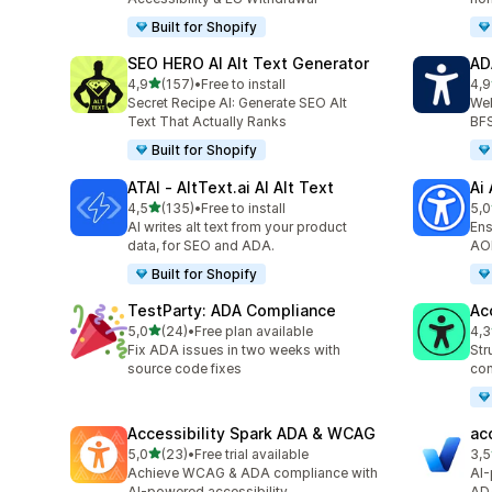
Built for Shopify
SEO HERO AI Alt Text Generator
AD
stelle su 5
4,9
(157)
•
Free to install
4,9
157 recensioni totali
86 
Secret Recipe AI: Generate SEO Alt
Web
Text That Actually Ranks
BF
Built for Shopify
ATAI ‑ AltText.ai AI Alt Text
Ai
stelle su 5
4,5
(135)
•
Free to install
5,0
135 recensioni totali
33 
AI writes alt text from your product
Ens
data, for SEO and ADA.
AO
Built for Shopify
TestParty: ADA Compliance
Ac
stelle su 5
5,0
(24)
•
Free plan available
4,3
24 recensioni totali
29 
Fix ADA issues in two weeks with
Str
source code fixes
con
Accessibility Spark ADA & WCAG
ac
stelle su 5
5,0
(23)
•
Free trial available
3,5
23 recensioni totali
15 
Achieve WCAG & ADA compliance with
AI-
AI-powered accessibility.
AD