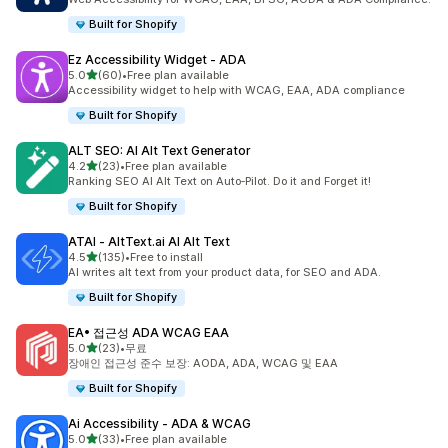
Built for Shopify
Ez Accessibility Widget ‑ ADA
별 5개 중
5.0
(60)
•
Free plan available
총 리뷰 60개
Accessibility widget to help with WCAG, EAA, ADA compliance
Built for Shopify
ALT SEO: AI Alt Text Generator
별 5개 중
4.2
(23)
•
Free plan available
총 리뷰 23개
Ranking SEO AI Alt Text on Auto‑Pilot. Do it and Forget it!
Built for Shopify
ATAI ‑ AltText.ai AI Alt Text
별 5개 중
4.5
(135)
•
Free to install
총 리뷰 135개
AI writes alt text from your product data, for SEO and ADA.
Built for Shopify
EA• 접근성 ADA WCAG EAA
별 5개 중
5.0
(23)
•
무료
총 리뷰 23개
장애인 접근성 준수 보장: AODA, ADA, WCAG 및 EAA
Built for Shopify
Ai Accessibility ‑ ADA & WCAG
별 5개 중
5.0
(33)
•
Free plan available
총 리뷰 33개