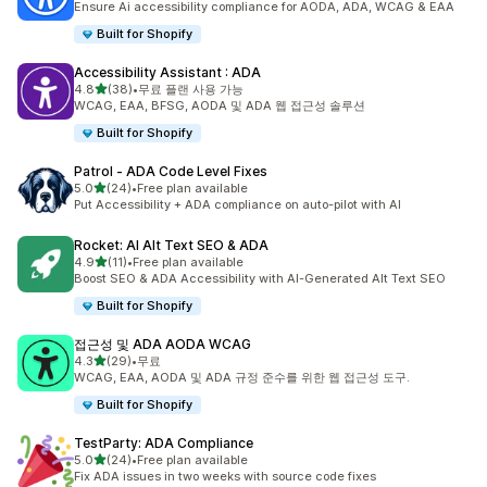
Ensure Ai accessibility compliance for AODA, ADA, WCAG & EAA
Built for Shopify
Accessibility Assistant : ADA
별 5개 중
4.8
(38)
•
무료 플랜 사용 가능
총 리뷰 38개
WCAG, EAA, BFSG, AODA 및 ADA 웹 접근성 솔루션
Built for Shopify
Patrol ‑ ADA Code Level Fixes
별 5개 중
5.0
(24)
•
Free plan available
총 리뷰 24개
Put Accessibility + ADA compliance on auto-pilot with AI
Rocket: AI Alt Text SEO & ADA
별 5개 중
4.9
(11)
•
Free plan available
총 리뷰 11개
Boost SEO & ADA Accessibility with AI-Generated Alt Text SEO
Built for Shopify
접근성 및 ADA AODA WCAG
별 5개 중
4.3
(29)
•
무료
총 리뷰 29개
WCAG, EAA, AODA 및 ADA 규정 준수를 위한 웹 접근성 도구.
Built for Shopify
TestParty: ADA Compliance
별 5개 중
5.0
(24)
•
Free plan available
총 리뷰 24개
Fix ADA issues in two weeks with source code fixes