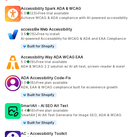
Accessibility Spark ADA & WCAG
별 5개 중
5.0
(23)
•
Free trial available
총 리뷰 23개
Achieve WCAG & ADA compliance with AI-powered accessibility.
accessiBe Web Accessibility
별 5개 중
3.5
(15)
•
Free to install
총 리뷰 15개
AI-powered Accessibility for WCAG & ADA and EAA Compliance
Built for Shopify
Accessibility Way ADA WCAG EAA
별 5개 중
5.0
(9)
•
Free trial available
총 리뷰 9개
ADA & WCAG 2.2 solution w/ AI alt-text, screen-reader & more!
ADA Accessibility Code‑Fix
별 5개 중
5.0
(8)
•
Free plan available
총 리뷰 8개
ADA, EAA & WCAG compliance built for ecommerce growth
Built for Shopify
SmartAlt ‑ AI SEO Alt Text
별 5개 중
4.4
(6)
•
Free plan available
총 리뷰 6개
SmartAlt | AI Alt Text Generator for Image SEO, ADA & WCAG
Built for Shopify
AC ‑ Accessibility Toolkit