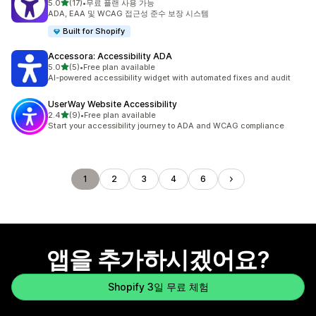
별 5개 중
5.0
(17)
•
무료 플랜 사용 가능
총 리뷰 17개
ADA, EAA 및 WCAG 접근성 준수 보장 시스템
Built for Shopify
Accessora: Accessibility ADA
별 5개 중
5.0
(5)
•
Free plan available
총 리뷰 5개
AI-powered accessibility widget with automated fixes and audit
UserWay Website Accessibility
별 5개 중
2.4
(9)
•
Free plan available
총 리뷰 9개
Start your accessibility journey to ADA and WCAG compliance
1
2
3
4
6
앱을 추가하시겠어요?
Shopify 3일 무료 체험