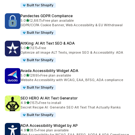
Built for Shopify
Pandectes GDPR Compliance
별 5개 중
5.0
(2,887)
•
Free plan available
총 리뷰 2887개
GDPR/CCPA Cookie Banner, Web Accessibility & EU Withdrawal
Built for Shopify
AltKing: AI Alt Text SEO & ADA
별 5개 중
5.0
(127)
•
Free
총 리뷰 127개
Optimize all image ALT Texts, improve SEO & Accessibility: ADA
Built for Shopify
Avada Accessibility Widget ADA
별 5개 중
5.0
(289)
•
Free plan available
총 리뷰 289개
Website Accessibility with WCAG, EAA, BFSG, ADA compliance
Built for Shopify
SEO HERO AI Alt Text Generator
별 5개 중
4.9
(157)
•
Free to install
총 리뷰 157개
Secret Recipe AI: Generate SEO Alt Text That Actually Ranks
Built for Shopify
ADA Accessibility Widget by AP
별 5개 중
4.9
(87)
•
Free plan available
총 리뷰 87개
Web Accessibility for WCAG, EAA, BFSG, AODA & ADA Compliance.