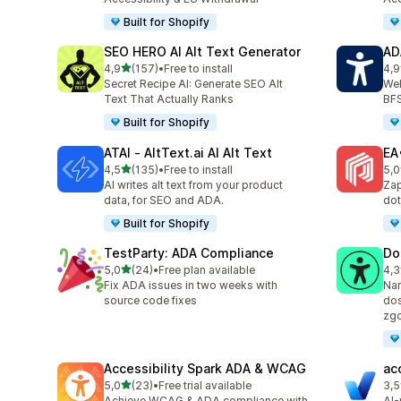
Built for Shopify
SEO HERO AI Alt Text Generator
AD
na 5 gwiazdek
4,9
(157)
•
Free to install
4,9
Łączna liczba recenzji: 157
Łąc
Secret Recipe AI: Generate SEO Alt
Web
Text That Actually Ranks
BF
Built for Shopify
ATAI ‑ AltText.ai AI Alt Text
EA
na 5 gwiazdek
4,5
(135)
•
Free to install
5,0
Łączna liczba recenzji: 135
Łąc
AI writes alt text from your product
Zap
data, for SEO and ADA.
dot
Built for Shopify
TestParty: ADA Compliance
Do
na 5 gwiazdek
5,0
(24)
•
Free plan available
4,3
Łączna liczba recenzji: 24
Łąc
Fix ADA issues in two weeks with
Nar
source code fixes
dos
zg
Accessibility Spark ADA & WCAG
ac
na 5 gwiazdek
5,0
(23)
•
Free trial available
3,5
Łączna liczba recenzji: 23
Łąc
Achieve WCAG & ADA compliance with
AI-