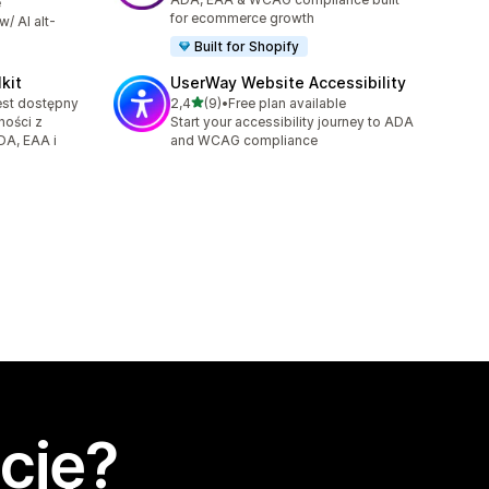
e
for ecommerce growth
/ AI alt-
!
Built for Shopify
kit
UserWay Website Accessibility
na 5 gwiazdek
est dostępny
2,4
(9)
•
Free plan available
Łączna liczba recenzji: 9
ości z
Start your accessibility journey to ADA
A, EAA i
and WCAG compliance
cję?