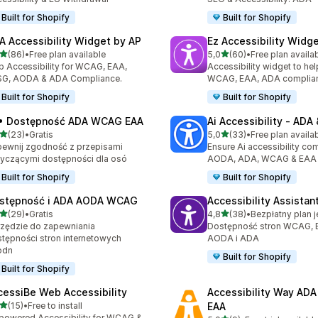
Built for Shopify
Built for Shopify
A Accessibility Widget by AP
Ez Accessibility Widg
na 5 gwiazdek
na 5 gwiazdek
(86)
•
Free plan available
5,0
(60)
•
Free plan availa
zna liczba recenzji: 86
Łączna liczba recenzji: 60
 Accessibility for WCAG, EAA,
Accessibility widget to hel
SG, AODA & ADA Compliance.
WCAG, EAA, ADA complia
Built for Shopify
Built for Shopify
• Dostępność ADA WCAG EAA
Ai Accessibility ‑ AD
na 5 gwiazdek
na 5 gwiazdek
(23)
•
Gratis
5,0
(33)
•
Free plan availa
zna liczba recenzji: 23
Łączna liczba recenzji: 33
ewnij zgodność z przepisami
Ensure Ai accessibility co
yczącymi dostępności dla osó
AODA, ADA, WCAG & EAA
Built for Shopify
Built for Shopify
stępność i ADA AODA WCAG
Accessibility Assistan
na 5 gwiazdek
na 5 gwiazdek
(29)
•
Gratis
4,8
(38)
•
zna liczba recenzji: 29
Łączna liczba recenzji: 38
zędzie do zapewniania
Dostępność stron WCAG, 
tępności stron internetowych
AODA i ADA
odn
Built for Shopify
Built for Shopify
cessiBe Web Accessibility
Accessibility Way AD
na 5 gwiazdek
(15)
•
Free to install
EAA
zna liczba recenzji: 15
powered Accessibility for WCAG &