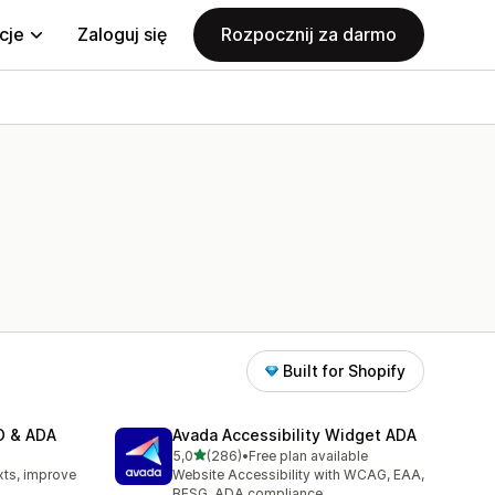
cje
Zaloguj się
Rozpocznij za darmo
Built for Shopify
EO & ADA
Avada Accessibility Widget ADA
na 5 gwiazdek
5,0
(286)
•
Free plan available
Łączna liczba recenzji: 286
xts, improve
Website Accessibility with WCAG, EAA,
BFSG, ADA compliance