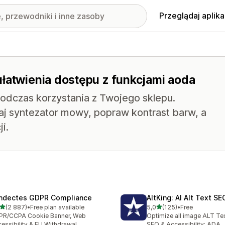
Przeglądaj aplika
ułatwienia dostępu z funkcjami aoda
odczas korzystania z Twojego sklepu.
j syntezator mowy, popraw kontrast barw, a
i.
ndectes GDPR Compliance
AltKing: AI Alt Text S
na 5 gwiazdek
na 5 gwiazdek
(2 887)
•
Free plan available
5,0
(125)
•
Free
zna liczba recenzji: 2887
Łączna liczba recenzji: 125
PR/CCPA Cookie Banner, Web
Optimize all image ALT Te
essibility & EU Withdrawal
SEO & Accessibility: ADA