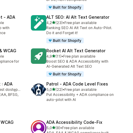
Built for Shopify
et ‑ ADA
ALT SEO: AI Alt Text Generator
na 5 gwiazdek
ble
4,2
(23)
•
Free plan available
Łączna liczba recenzji: 23
p with
Ranking SEO AI Alt Text on Auto‑Pilot.
nce
Do it and Forget it!
Built for Shopify
A & WCAG
Rocket AI Alt Text Generator
na 5 gwiazdek
ble
4,9
(11)
•
Free plan available
Łączna liczba recenzji: 11
mpliance for
Boost SEO & ADA Accessibility with
AI-Generated Alt Text SEO
Built for Shopify
t : ADA
Patrol ‑ ADA Code Level Fixes
na 5 gwiazdek
Bezpłatny plan jest dostępny
5,0
(22)
•
Free plan available
Łączna liczba recenzji: 22
EAA, BFSG,
Put Accessibility + ADA compliance on
auto-pilot with AI
A WCAG
ADA Accessibility Code‑Fix
na 5 gwiazdek
5,0
(8)
•
Free plan available
Łączna liczba recenzji: 8
ADA, EAA & WCAG compliance built