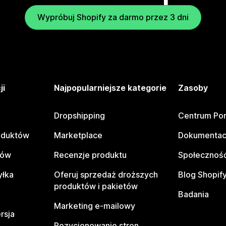
Wypróbuj Shopify za darmo przez 3 dni
ji
Najpopularniejsze kategorie
Zasoby
Dropshipping
Centrum Po
oduktów
Marketplace
Dokumentac
tów
Recenzje produktu
Społeczność
yłka
Oferuj sprzedaż droższych
Blog Shopif
produktów i pakietów
Badania
Marketing e-mailowy
rsja
Pozycjonowanie stron