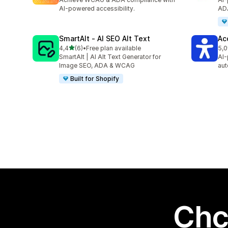
AI-powered accessibility.
AD
SmartAlt ‑ AI SEO Alt Text
Ac
na 5 gwiazdek
4,4
(6)
•
Free plan available
5,0
Łączna liczba recenzji: 6
Łąc
SmartAlt | AI Alt Text Generator for
AI-
Image SEO, ADA & WCAG
aut
Built for Shopify
Chc