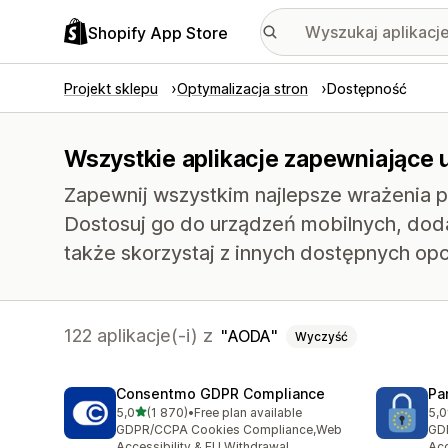
Shopify App Store
Projekt sklepu
Optymalizacja stron
Dostępność
Wszystkie aplikacje zapewniające 
Zapewnij wszystkim najlepsze wrażenia p
Dostosuj go do urządzeń mobilnych, doda
także skorzystaj z innych dostępnych opcj
122 aplikacje(-i) z
AODA
Wyczyść
Consentmo GDPR Compliance
Pa
na 5 gwiazdek
5,0
(1 870)
•
Free plan available
5,0
Łączna liczba recenzji: 1870
Łąc
GDPR/CCPA Cookies Compliance,Web
GD
Accessibility & EU Withdrawal
Acc