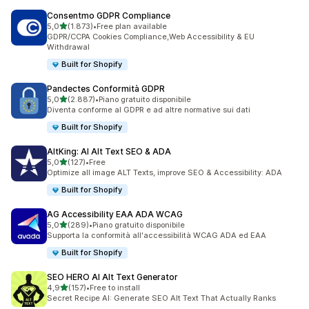
Consentmo GDPR Compliance
stelle su 5
5,0
(1.873)
•
Free plan available
1873 recensioni totali
GDPR/CCPA Cookies Compliance,Web Accessibility & EU
Withdrawal
Built for Shopify
Pandectes Conformità GDPR
stelle su 5
5,0
(2.887)
•
Piano gratuito disponibile
2887 recensioni totali
Diventa conforme al GDPR e ad altre normative sui dati
Built for Shopify
AltKing: AI Alt Text SEO & ADA
stelle su 5
5,0
(127)
•
Free
127 recensioni totali
Optimize all image ALT Texts, improve SEO & Accessibility: ADA
Built for Shopify
AG Accessibility EAA ADA WCAG
stelle su 5
5,0
(289)
•
Piano gratuito disponibile
289 recensioni totali
Supporta la conformità all'accessibilità WCAG ADA ed EAA
Built for Shopify
SEO HERO AI Alt Text Generator
stelle su 5
4,9
(157)
•
Free to install
157 recensioni totali
Secret Recipe AI: Generate SEO Alt Text That Actually Ranks