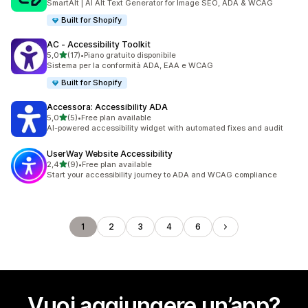
SmartAlt | AI Alt Text Generator for Image SEO, ADA & WCAG
Built for Shopify
AC ‑ Accessibility Toolkit
stelle su 5
5,0
(17)
•
Piano gratuito disponibile
17 recensioni totali
Sistema per la conformità ADA, EAA e WCAG
Built for Shopify
Accessora: Accessibility ADA
stelle su 5
5,0
(5)
•
Free plan available
5 recensioni totali
AI-powered accessibility widget with automated fixes and audit
UserWay Website Accessibility
stelle su 5
2,4
(9)
•
Free plan available
9 recensioni totali
Start your accessibility journey to ADA and WCAG compliance
1
2
3
4
6
Vuoi aggiungere un’app?