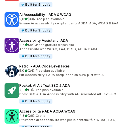
Built for Shopify
Ai Accessibility ‑ ADA & WCAG
stelle su 5
5,0
(33)
•
Free plan available
33 recensioni totali
Ensure Ai accessibility compliance for AODA, ADA, WCAG & EAA
Built for Shopify
Accessibility Assistant : ADA
stelle su 5
4,8
(38)
•
Piano gratuito disponibile
38 recensioni totali
Accessibilità web WCAG, EAA, BFSG, AODA e ADA
Built for Shopify
Patrol ‑ ADA Code Level Fixes
stelle su 5
5,0
(24)
•
Free plan available
24 recensioni totali
Put Accessibility + ADA compliance on auto-pilot with AI
Rocket: AI Alt Text SEO & ADA
stelle su 5
4,9
(11)
•
Free plan available
11 recensioni totali
Boost SEO & ADA Accessibility with AI-Generated Alt Text SEO
Built for Shopify
Accessibilità e ADA AODA WCAG
stelle su 5
4,3
(29)
•
Gratis
29 recensioni totali
Strumento di accessibilità web per la conformità a WCAG, EAA,