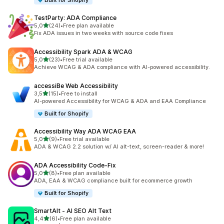
Built for Shopify
TestParty: ADA Compliance
stelle su 5
5,0
(24)
•
Free plan available
24 recensioni totali
Fix ADA issues in two weeks with source code fixes
Accessibility Spark ADA & WCAG
stelle su 5
5,0
(23)
•
Free trial available
23 recensioni totali
Achieve WCAG & ADA compliance with AI-powered accessibility.
accessiBe Web Accessibility
stelle su 5
3,5
(15)
•
Free to install
15 recensioni totali
AI-powered Accessibility for WCAG & ADA and EAA Compliance
Built for Shopify
Accessibility Way ADA WCAG EAA
stelle su 5
5,0
(9)
•
Free trial available
9 recensioni totali
ADA & WCAG 2.2 solution w/ AI alt-text, screen-reader & more!
ADA Accessibility Code‑Fix
stelle su 5
5,0
(8)
•
Free plan available
8 recensioni totali
ADA, EAA & WCAG compliance built for ecommerce growth
Built for Shopify
SmartAlt ‑ AI SEO Alt Text
stelle su 5
4,4
(6)
•
Free plan available
6 recensioni totali