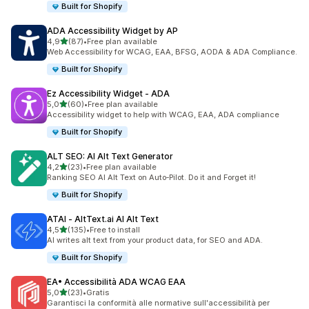
Built for Shopify
ADA Accessibility Widget by AP
stelle su 5
4,9
(87)
•
Free plan available
87 recensioni totali
Web Accessibility for WCAG, EAA, BFSG, AODA & ADA Compliance.
Built for Shopify
Ez Accessibility Widget ‑ ADA
stelle su 5
5,0
(60)
•
Free plan available
60 recensioni totali
Accessibility widget to help with WCAG, EAA, ADA compliance
Built for Shopify
ALT SEO: AI Alt Text Generator
stelle su 5
4,2
(23)
•
Free plan available
23 recensioni totali
Ranking SEO AI Alt Text on Auto‑Pilot. Do it and Forget it!
Built for Shopify
ATAI ‑ AltText.ai AI Alt Text
stelle su 5
4,5
(135)
•
Free to install
135 recensioni totali
AI writes alt text from your product data, for SEO and ADA.
Built for Shopify
EA• Accessibilità ADA WCAG EAA
stelle su 5
5,0
(23)
•
Gratis
23 recensioni totali
Garantisci la conformità alle normative sull'accessibilità per