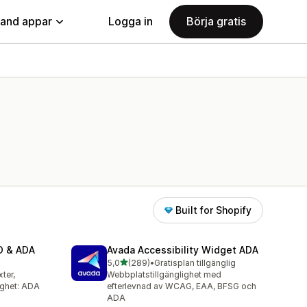
land appar
Logga in
Börja gratis
Built for Shopify
EO & ADA
Avada Accessibility Widget ADA
av 5 stjärnor
5,0
(289)
•
Gratisplan tillgänglig
289 recensioner totalt
xter,
Webbplatstillgänglighet med
lighet: ADA
efterlevnad av WCAG, EAA, BFSG och
ADA