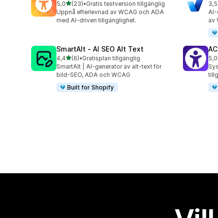
av 5 stjärnor
5,0
(23)
•
Gratis testversion tillgänglig
3,5
23 recensioner totalt
15 
Uppnå efterlevnad av WCAG och ADA
AI-
med AI-driven tillgänglighet.
av
SmartAlt ‑ AI SEO Alt Text
AC
av 5 stjärnor
4,4
(6)
•
Gratisplan tillgänglig
5,0
6 recensioner totalt
17 
SmartAlt | AI-generator av alt-text för
Sys
bild-SEO, ADA och WCAG
til
Built for Shopify