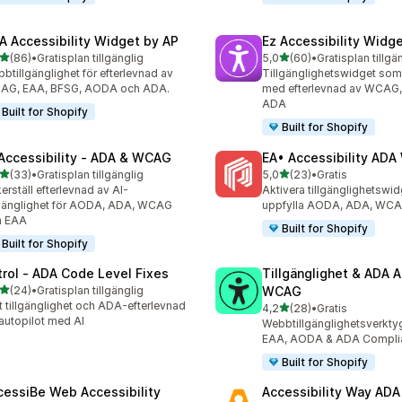
A Accessibility Widget by AP
Ez Accessibility Widg
av 5 stjärnor
av 5 stjärnor
(86)
•
Gratisplan tillgänglig
5,0
(60)
•
Gratisplan tillgä
recensioner totalt
60 recensioner totalt
btillgänglighet för efterlevnad av
Tillgänglighetswidget som h
AG, EAA, BFSG, AODA och ADA.
med efterlevnad av WCAG
ADA
Built for Shopify
Built for Shopify
 Accessibility ‑ ADA & WCAG
EA• Accessibility AD
av 5 stjärnor
av 5 stjärnor
(33)
•
Gratisplan tillgänglig
5,0
(23)
•
Gratis
recensioner totalt
23 recensioner totalt
erställ efterlevnad av AI-
Aktivera tillgänglighetswidg
lgänglighet för AODA, ADA, WCAG
uppfylla AODA, ADA, WC
h EAA
Built for Shopify
Built for Shopify
trol ‑ ADA Code Level Fixes
Tillgänglighet & ADA 
av 5 stjärnor
(24)
•
Gratisplan tillgänglig
WCAG
recensioner totalt
t tillgänglighet och ADA-efterlevnad
av 5 stjärnor
4,2
(28)
•
Gratis
28 recensioner totalt
autopilot med AI
Webbtillgänglighetsverkty
EAA, AODA & ADA Compli
Built for Shopify
cessiBe Web Accessibility
Accessibility Way AD