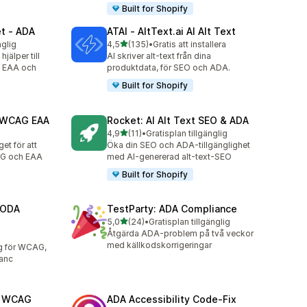
Built for Shopify
et ‑ ADA
ATAI ‑ AltText.ai AI Alt Text
av 5 stjärnor
nglig
4,5
(135)
•
Gratis att installera
135 recensioner totalt
jälper till
AI skriver alt-text från dina
, EAA och
produktdata, för SEO och ADA.
Built for Shopify
A WCAG EAA
Rocket: AI Alt Text SEO & ADA
av 5 stjärnor
4,9
(11)
•
Gratisplan tillgänglig
11 recensioner totalt
et för att
Öka din SEO och ADA-tillgänglighet
AG och EAA
med AI-genererad alt-text-SEO
Built for Shopify
AODA
TestParty: ADA Compliance
av 5 stjärnor
5,0
(24)
•
Gratisplan tillgänglig
24 recensioner totalt
Åtgärda ADA-problem på två veckor
med källkodskorrigeringar
g för WCAG,
anc
A WCAG
ADA Accessibility Code‑Fix