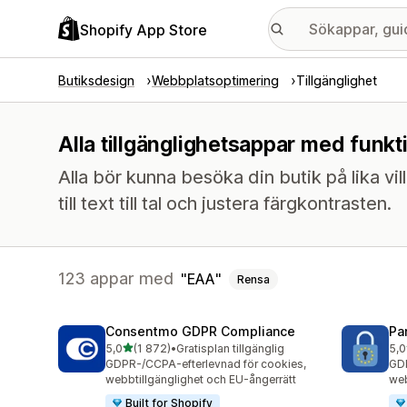
Shopify App Store
Butiksdesign
Webbplatsoptimering
Tillgänglighet
Alla tillgänglighetsappar med funkt
Alla bör kunna besöka din butik på lika vill
till text till tal och justera färgkontrasten.
123 appar med
EAA
Rensa
Consentmo GDPR Compliance
Pa
av 5 stjärnor
5,0
(1 872)
•
Gratisplan tillgänglig
5,0
1872 recensioner totalt
288
GDPR-/CCPA-efterlevnad för cookies,
GD
webbtillgänglighet och EU-ångerrätt
web
Built for Shopify