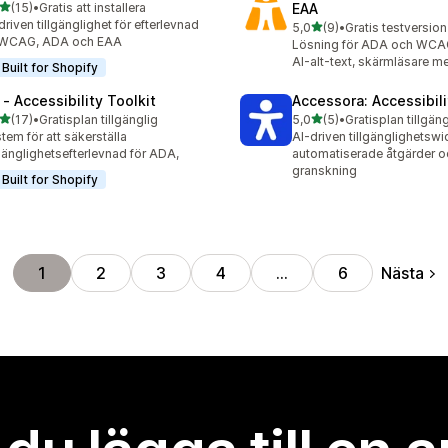
av 5 stjärnor
(15)
•
Gratis att installera
EAA
recensioner totalt
driven tillgänglighet för efterlevnad
av 5 stjärnor
5,0
(9)
•
Gratis testversion 
9 recensioner totalt
 WCAG, ADA och EAA
Lösning för ADA och WCA
AI-alt-text, skärmläsare m
Built for Shopify
 ‑ Accessibility Toolkit
Accessora: Accessibil
av 5 stjärnor
av 5 stjärnor
(17)
•
Gratisplan tillgänglig
5,0
(5)
•
Gratisplan tillgäng
recensioner totalt
5 recensioner totalt
tem för att säkerställa
AI-driven tillgänglighetsw
lgänglighetsefterlevnad för ADA,
automatiserade åtgärder o
granskning
Built for Shopify
Nästa
1
2
3
4
…
6