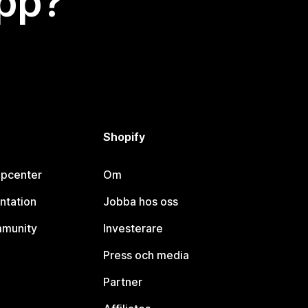
app?
Shopify
lpcenter
Om
ntation
Jobba hos oss
mmunity
Investerare
Press och media
Partner