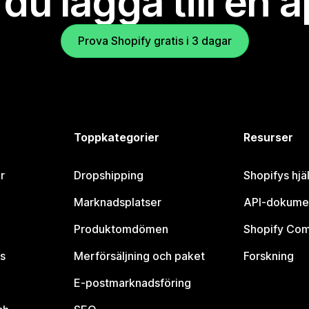
l du lägga till en 
Prova Shopify gratis i 3 dagar
Toppkategorier
Resurser
r
Dropshipping
Shopifys hjä
Marknadsplatser
API-dokume
Produktomdömen
Shopify Co
s
Merförsäljning och paket
Forskning
E-postmarknadsföring