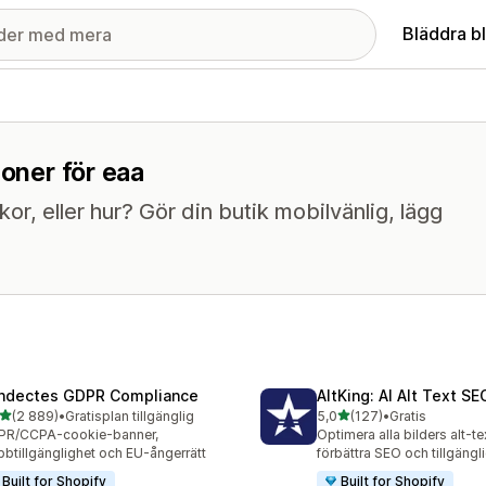
Bläddra b
ioner för eaa
kor, eller hur? Gör din butik mobilvänlig, lägg
ndectes GDPR Compliance
AltKing: AI Alt Text S
av 5 stjärnor
av 5 stjärnor
(2 889)
•
Gratisplan tillgänglig
5,0
(127)
•
Gratis
9 recensioner totalt
127 recensioner totalt
PR/CCPA-cookie-banner,
Optimera alla bilders alt-te
btillgänglighet och EU-ångerrätt
förbättra SEO och tillgäng
Built for Shopify
Built for Shopify