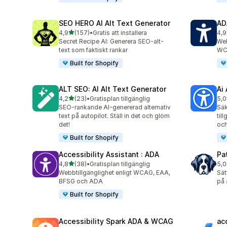
SEO HERO AI Alt Text Generator
AD
av 5 stjärnor
4,9
(157)
•
Gratis att installera
4,9
157 recensioner totalt
86 
Secret Recipe AI: Generera SEO-alt-
Web
text som faktiskt rankar
WC
Built for Shopify
ALT SEO: AI Alt Text Generator
Ai
av 5 stjärnor
4,2
(23)
•
Gratisplan tillgänglig
5,0
23 recensioner totalt
33 
SEO-rankande AI-genererad alternativ
Säk
text på autopilot. Ställ in det och glöm
til
det!
oc
Built for Shopify
Accessibility Assistant : ADA
Pa
av 5 stjärnor
4,8
(38)
•
Gratisplan tillgänglig
5,0
38 recensioner totalt
24 
Webbtillgänglighet enligt WCAG, EAA,
Sät
BFSG och ADA
på 
Built for Shopify
Accessibility Spark ADA & WCAG
ac