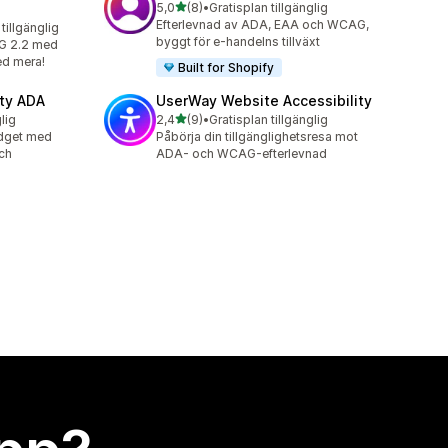
av 5 stjärnor
5,0
(8)
•
Gratisplan tillgänglig
8 recensioner totalt
Efterlevnad av ADA, EAA och WCAG,
tillgänglig
byggt för e-handelns tillväxt
G 2.2 med
ed mera!
Built for Shopify
ity ADA
UserWay Website Accessibility
av 5 stjärnor
lig
2,4
(9)
•
Gratisplan tillgänglig
9 recensioner totalt
idget med
Påbörja din tillgänglighetsresa mot
ch
ADA- och WCAG-efterlevnad