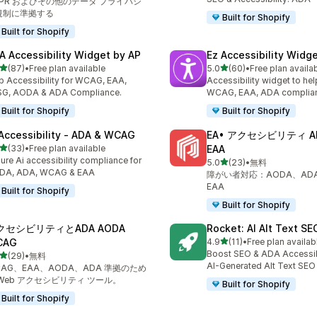
DPR およびその他のデータ プライバシ
規制に準拠する
Built for Shopify
Built for Shopify
A Accessibility Widget by AP
Ez Accessibility Widg
5つ星中
5つ星中
(87)
•
Free plan available
5.0
(60)
•
Free plan availa
計レビュー数：87件
合計レビュー数：60件
 Accessibility for WCAG, EAA,
Accessibility widget to hel
SG, AODA & ADA Compliance.
WCAG, EAA, ADA complia
Built for Shopify
Built for Shopify
 Accessibility ‑ ADA & WCAG
EA• アクセシビリティ A
5つ星中
(33)
•
Free plan available
EAA
計レビュー数：33件
ure Ai accessibility compliance for
5つ星中
5.0
(23)
•
無料
合計レビュー数：23件
DA, ADA, WCAG & EAA
障がい者対応：AODA、AD
EAA
Built for Shopify
Built for Shopify
クセシビリティとADA AODA
Rocket: AI Alt Text S
5つ星中
CAG
4.9
(11)
•
Free plan availab
合計レビュー数：11件
Boost SEO & ADA Accessibi
5つ星中
(29)
•
無料
計レビュー数：29件
AI-Generated Alt Text SEO
AG、EAA、AODA、ADA 準拠のため
 Web アクセシビリティ ツール。
Built for Shopify
Built for Shopify