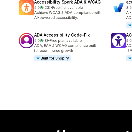
Accessibility Spark ADA & WCAG
ac
5つ星中
5.0
(23)
•
Free trial available
3.5
合計レビュー数：23件
合
Achieve WCAG & ADA compliance with
AI-
AI-powered accessibility.
AD
ADA Accessibility Code‑Fix
AC
5つ星中
5.0
(8)
•
Free plan available
5.0
合計レビュー数：8件
合
ADA, EAA & WCAG compliance built
A
for ecommerce growth
リ
Built for Shopify