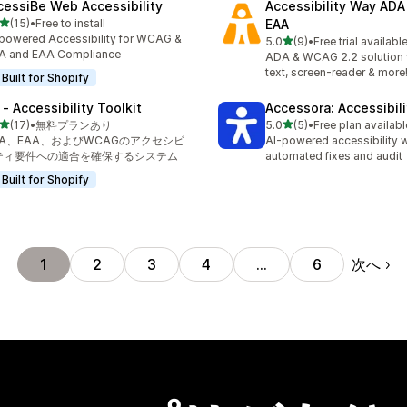
cessiBe Web Accessibility
Accessibility Way AD
5つ星中
(15)
•
Free to install
EAA
計レビュー数：15件
powered Accessibility for WCAG &
5つ星中
5.0
(9)
•
Free trial availabl
合計レビュー数：9件
A and EAA Compliance
ADA & WCAG 2.2 solution w
text, screen-reader & more
Built for Shopify
 ‑ Accessibility Toolkit
Accessora: Accessibil
5つ星中
5つ星中
(17)
•
無料プランあり
5.0
(5)
•
Free plan availabl
計レビュー数：17件
合計レビュー数：5件
DA、EAA、およびWCAGのアクセシビ
AI-powered accessibility w
ティ要件への適合を確保するシステム
automated fixes and audit
Built for Shopify
次へ
1
2
3
4
…
6