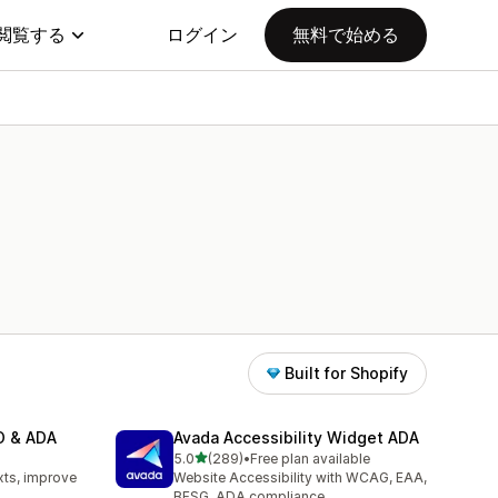
閲覧する
ログイン
無料で始める
Built for Shopify
EO & ADA
Avada Accessibility Widget ADA
5つ星中
5.0
(289)
•
Free plan available
合計レビュー数：289件
xts, improve
Website Accessibility with WCAG, EAA,
BFSG, ADA compliance