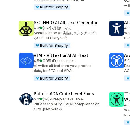
G
ー
Built for Shopify
SEO HERO AI Alt Text Generator
AD
5つ星中
4.9
(157)
•
月額$5から
4.9
合計レビュー数：157件
合
Secret Recipe AI: 実際にランクアップす
Web
るSEO alt textを生成
BF
Built for Shopify
ATAI ‑ AltText.ai AI Alt Text
Ai
5つ星中
4.5
(135)
•
Free to install
5.0
合計レビュー数：135件
合
AI writes alt text from your product
Ens
data, for SEO and ADA.
AO
Built for Shopify
Patrol ‑ ADA Code Level Fixes
ア
5つ星中
5.0
(24)
•
Free plan available
W
合計レビュー数：24件
Put Accessibility + ADA compliance on
4.3
合
auto-pilot with AI
WC
の