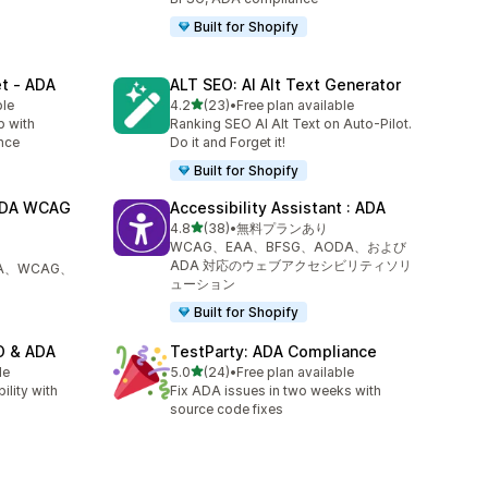
Built for Shopify
et ‑ ADA
ALT SEO: AI Alt Text Generator
5つ星中
ble
4.2
(23)
•
Free plan available
合計レビュー数：23件
p with
Ranking SEO AI Alt Text on Auto‑Pilot.
nce
Do it and Forget it!
Built for Shopify
DA WCAG
Accessibility Assistant : ADA
5つ星中
4.8
(38)
•
無料プランあり
合計レビュー数：38件
WCAG、EAA、BFSG、AODA、および
ADA 対応のウェブアクセシビリティソリ
A、WCAG、
ューション
Built for Shopify
EO & ADA
TestParty: ADA Compliance
5つ星中
le
5.0
(24)
•
Free plan available
合計レビュー数：24件
lity with
Fix ADA issues in two weeks with
source code fixes