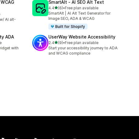
A WCAG
SmartAlt ‑ AI SEO Alt Text
5つ星中
4.4
(6)
•
Free plan available
合計レビュー数：6件
SmartAlt | AI Alt Text Generator for
e
Image SEO, ADA & WCAG
/ AI alt-
!
Built for Shopify
ity ADA
UserWay Website Accessibility
5つ星中
e
2.4
(9)
•
Free plan available
合計レビュー数：9件
idget with
Start your accessibility journey to ADA
and WCAG compliance