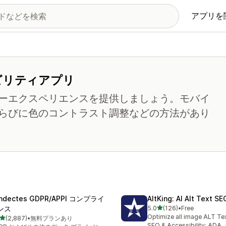
アプリを
ビリティアプリ
ーエクスペリエンスを提供しましょう。モバイ
らびに色のコントラスト調整などの方法があり
ndectes GDPR/APPI コンプライ
AltKing: AI Alt Text S
5つ星中
ンス
5.0
(126)
•
Free
合計レビュー数：126件
Optimize all image ALT Te
5つ星中
(2,887)
•
無料プランあり
計レビュー数：2887件
SEO & Accessibility: ADA