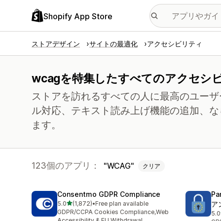
Shopify App Store
ストアデザイン
サイトの最適化
アクセシビリティ
wcagを特集したすべてのアクセシ
ストアを訪れるすべての人に最高のユーザ
ル対応、テキスト読み上げ機能の追加、な
ます。
123個のアプリ：
WCAG
クリア
Consentmo GDPR Compliance
Pa
5つ星中
5.0
(1,872)
•
Free plan available
ア
合計レビュー数：1872件
GDPR/CCPA Cookies Compliance,Web
5.0
合
Accessibility & EU Withdrawal