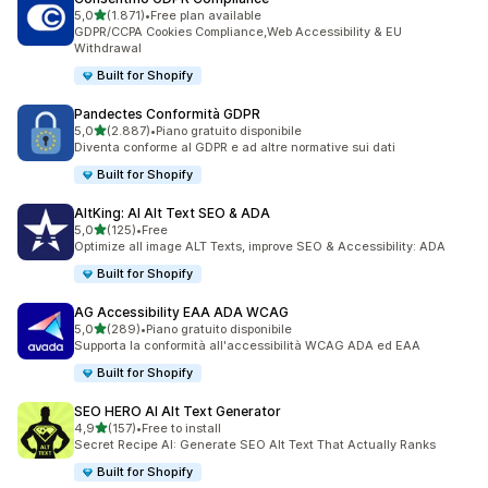
stelle su 5
5,0
(1.871)
•
Free plan available
1871 recensioni totali
GDPR/CCPA Cookies Compliance,Web Accessibility & EU
Withdrawal
Built for Shopify
Pandectes Conformità GDPR
stelle su 5
5,0
(2.887)
•
Piano gratuito disponibile
2887 recensioni totali
Diventa conforme al GDPR e ad altre normative sui dati
Built for Shopify
AltKing: AI Alt Text SEO & ADA
stelle su 5
5,0
(125)
•
Free
125 recensioni totali
Optimize all image ALT Texts, improve SEO & Accessibility: ADA
Built for Shopify
AG Accessibility EAA ADA WCAG
stelle su 5
5,0
(289)
•
Piano gratuito disponibile
289 recensioni totali
Supporta la conformità all'accessibilità WCAG ADA ed EAA
Built for Shopify
SEO HERO AI Alt Text Generator
stelle su 5
4,9
(157)
•
Free to install
157 recensioni totali
Secret Recipe AI: Generate SEO Alt Text That Actually Ranks
Built for Shopify