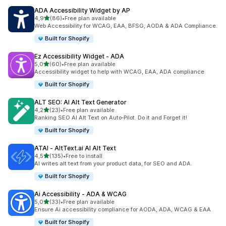
ADA Accessibility Widget by AP
stelle su 5
4,9
(86)
•
Free plan available
86 recensioni totali
Web Accessibility for WCAG, EAA, BFSG, AODA & ADA Compliance.
Built for Shopify
Ez Accessibility Widget ‑ ADA
stelle su 5
5,0
(60)
•
Free plan available
60 recensioni totali
Accessibility widget to help with WCAG, EAA, ADA compliance
Built for Shopify
ALT SEO: AI Alt Text Generator
stelle su 5
4,2
(23)
•
Free plan available
23 recensioni totali
Ranking SEO AI Alt Text on Auto‑Pilot. Do it and Forget it!
Built for Shopify
ATAI ‑ AltText.ai AI Alt Text
stelle su 5
4,5
(135)
•
Free to install
135 recensioni totali
AI writes alt text from your product data, for SEO and ADA.
Built for Shopify
Ai Accessibility ‑ ADA & WCAG
stelle su 5
5,0
(33)
•
Free plan available
33 recensioni totali
Ensure Ai accessibility compliance for AODA, ADA, WCAG & EAA
Built for Shopify