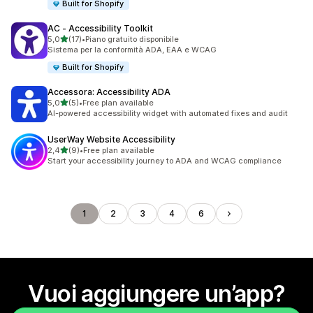
Built for Shopify
AC ‑ Accessibility Toolkit
stelle su 5
5,0
(17)
•
Piano gratuito disponibile
17 recensioni totali
Sistema per la conformità ADA, EAA e WCAG
Built for Shopify
Accessora: Accessibility ADA
stelle su 5
5,0
(5)
•
Free plan available
5 recensioni totali
AI-powered accessibility widget with automated fixes and audit
UserWay Website Accessibility
stelle su 5
2,4
(9)
•
Free plan available
9 recensioni totali
Start your accessibility journey to ADA and WCAG compliance
1
2
3
4
6
Vuoi aggiungere un’app?