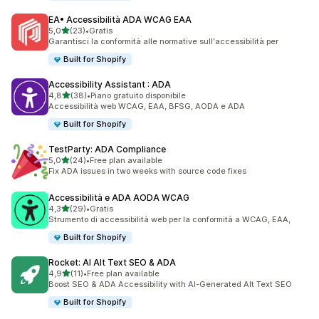
EA• Accessibilità ADA WCAG EAA
stelle su 5
5,0
(23)
•
Gratis
23 recensioni totali
Garantisci la conformità alle normative sull'accessibilità per
Built for Shopify
Accessibility Assistant : ADA
stelle su 5
4,8
(38)
•
Piano gratuito disponibile
38 recensioni totali
Accessibilità web WCAG, EAA, BFSG, AODA e ADA
Built for Shopify
TestParty: ADA Compliance
stelle su 5
5,0
(24)
•
Free plan available
24 recensioni totali
Fix ADA issues in two weeks with source code fixes
Accessibilità e ADA AODA WCAG
stelle su 5
4,3
(29)
•
Gratis
29 recensioni totali
Strumento di accessibilità web per la conformità a WCAG, EAA,
Built for Shopify
Rocket: AI Alt Text SEO & ADA
stelle su 5
4,9
(11)
•
Free plan available
11 recensioni totali
Boost SEO & ADA Accessibility with AI-Generated Alt Text SEO
Built for Shopify