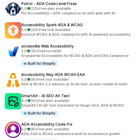
Patrol ‑ ADA Code Level Fixes
stelle su 5
5,0
(22)
•
Free plan available
22 recensioni totali
Put Accessibility + ADA compliance on auto-pilot with AI
Accessibility Spark ADA & WCAG
stelle su 5
5,0
(23)
•
Free trial available
23 recensioni totali
Achieve WCAG & ADA compliance with AI-powered accessibility.
accessiBe Web Accessibility
stelle su 5
3,5
(15)
•
Free to install
15 recensioni totali
AI-powered Accessibility for WCAG & ADA and EAA Compliance
Built for Shopify
Accessibility Way ADA WCAG EAA
stelle su 5
5,0
(9)
•
Free trial available
9 recensioni totali
ADA & WCAG 2.2 solution w/ AI alt-text, screen-reader & more!
SmartAlt ‑ AI SEO Alt Text
stelle su 5
4,4
(6)
•
Free plan available
6 recensioni totali
SmartAlt | AI Alt Text Generator for Image SEO, ADA & WCAG
Built for Shopify
ADA Accessibility Code‑Fix
stelle su 5
5,0
(8)
•
Free plan available
8 recensioni totali
ADA, EAA & WCAG compliance built for ecommerce growth