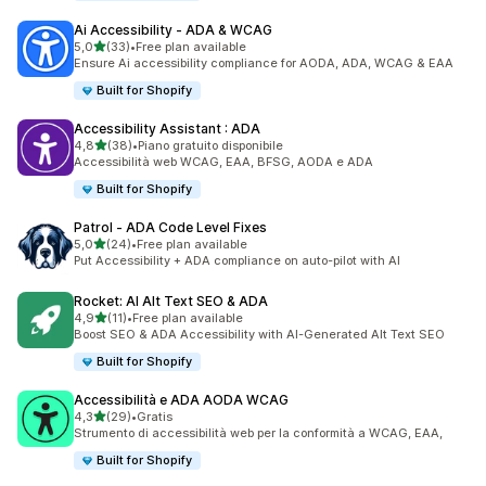
Ai Accessibility ‑ ADA & WCAG
stelle su 5
5,0
(33)
•
Free plan available
33 recensioni totali
Ensure Ai accessibility compliance for AODA, ADA, WCAG & EAA
Built for Shopify
Accessibility Assistant : ADA
stelle su 5
4,8
(38)
•
Piano gratuito disponibile
38 recensioni totali
Accessibilità web WCAG, EAA, BFSG, AODA e ADA
Built for Shopify
Patrol ‑ ADA Code Level Fixes
stelle su 5
5,0
(24)
•
Free plan available
24 recensioni totali
Put Accessibility + ADA compliance on auto-pilot with AI
Rocket: AI Alt Text SEO & ADA
stelle su 5
4,9
(11)
•
Free plan available
11 recensioni totali
Boost SEO & ADA Accessibility with AI-Generated Alt Text SEO
Built for Shopify
Accessibilità e ADA AODA WCAG
stelle su 5
4,3
(29)
•
Gratis
29 recensioni totali
Strumento di accessibilità web per la conformità a WCAG, EAA,
Built for Shopify