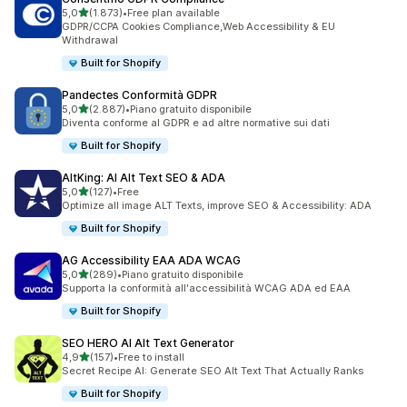
stelle su 5
5,0
(1.873)
•
Free plan available
1873 recensioni totali
GDPR/CCPA Cookies Compliance,Web Accessibility & EU
Withdrawal
Built for Shopify
Pandectes Conformità GDPR
stelle su 5
5,0
(2.887)
•
Piano gratuito disponibile
2887 recensioni totali
Diventa conforme al GDPR e ad altre normative sui dati
Built for Shopify
AltKing: AI Alt Text SEO & ADA
stelle su 5
5,0
(127)
•
Free
127 recensioni totali
Optimize all image ALT Texts, improve SEO & Accessibility: ADA
Built for Shopify
AG Accessibility EAA ADA WCAG
stelle su 5
5,0
(289)
•
Piano gratuito disponibile
289 recensioni totali
Supporta la conformità all'accessibilità WCAG ADA ed EAA
Built for Shopify
SEO HERO AI Alt Text Generator
stelle su 5
4,9
(157)
•
Free to install
157 recensioni totali
Secret Recipe AI: Generate SEO Alt Text That Actually Ranks
Built for Shopify