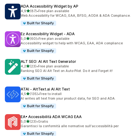
ADA Accessibility Widget by AP
stelle su 5
4,9
(87)
•
Free plan available
87 recensioni totali
Web Accessibility for WCAG, EAA, BFSG, AODA & ADA Compliance.
Built for Shopify
Ez Accessibility Widget ‑ ADA
stelle su 5
5,0
(60)
•
Free plan available
60 recensioni totali
Accessibility widget to help with WCAG, EAA, ADA compliance
Built for Shopify
ALT SEO: AI Alt Text Generator
stelle su 5
4,2
(23)
•
Free plan available
23 recensioni totali
Ranking SEO AI Alt Text on Auto‑Pilot. Do it and Forget it!
Built for Shopify
ATAI ‑ AltText.ai AI Alt Text
stelle su 5
4,5
(135)
•
Free to install
135 recensioni totali
AI writes alt text from your product data, for SEO and ADA.
Built for Shopify
EA• Accessibilità ADA WCAG EAA
stelle su 5
5,0
(23)
•
Gratis
23 recensioni totali
Garantisci la conformità alle normative sull'accessibilità per
Built for Shopify