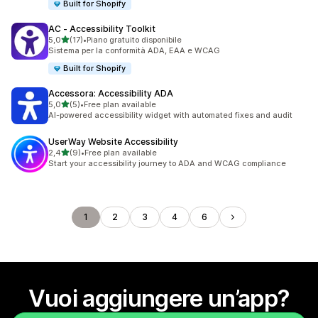
Built for Shopify
AC ‑ Accessibility Toolkit
stelle su 5
5,0
(17)
•
Piano gratuito disponibile
17 recensioni totali
Sistema per la conformità ADA, EAA e WCAG
Built for Shopify
Accessora: Accessibility ADA
stelle su 5
5,0
(5)
•
Free plan available
5 recensioni totali
AI-powered accessibility widget with automated fixes and audit
UserWay Website Accessibility
stelle su 5
2,4
(9)
•
Free plan available
9 recensioni totali
Start your accessibility journey to ADA and WCAG compliance
1
2
3
4
6
Vuoi aggiungere un’app?