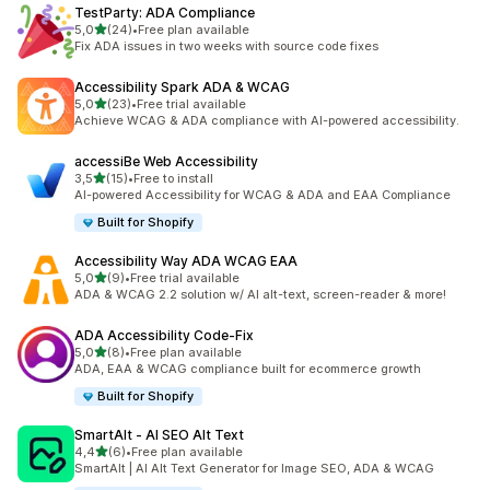
TestParty: ADA Compliance
stelle su 5
5,0
(24)
•
Free plan available
24 recensioni totali
Fix ADA issues in two weeks with source code fixes
Accessibility Spark ADA & WCAG
stelle su 5
5,0
(23)
•
Free trial available
23 recensioni totali
Achieve WCAG & ADA compliance with AI-powered accessibility.
accessiBe Web Accessibility
stelle su 5
3,5
(15)
•
Free to install
15 recensioni totali
AI-powered Accessibility for WCAG & ADA and EAA Compliance
Built for Shopify
Accessibility Way ADA WCAG EAA
stelle su 5
5,0
(9)
•
Free trial available
9 recensioni totali
ADA & WCAG 2.2 solution w/ AI alt-text, screen-reader & more!
ADA Accessibility Code‑Fix
stelle su 5
5,0
(8)
•
Free plan available
8 recensioni totali
ADA, EAA & WCAG compliance built for ecommerce growth
Built for Shopify
SmartAlt ‑ AI SEO Alt Text
stelle su 5
4,4
(6)
•
Free plan available
6 recensioni totali
SmartAlt | AI Alt Text Generator for Image SEO, ADA & WCAG