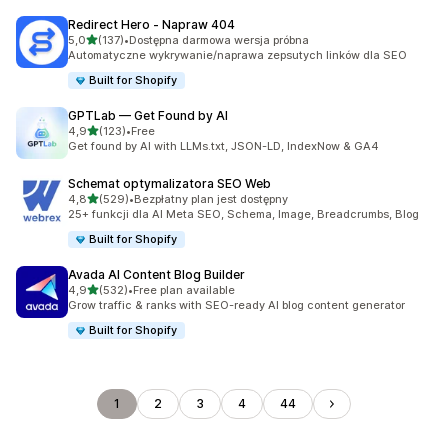
Redirect Hero ‑ Napraw 404
na 5 gwiazdek
5,0
(137)
•
Dostępna darmowa wersja próbna
Łączna liczba recenzji: 137
Automatyczne wykrywanie/naprawa zepsutych linków dla SEO
Built for Shopify
GPTLab — Get Found by AI
na 5 gwiazdek
4,9
(123)
•
Free
Łączna liczba recenzji: 123
Get found by AI with LLMs.txt, JSON-LD, IndexNow & GA4
Schemat optymalizatora SEO Web
na 5 gwiazdek
4,8
(529)
•
Bezpłatny plan jest dostępny
Łączna liczba recenzji: 529
25+ funkcji dla AI Meta SEO, Schema, Image, Breadcrumbs, Blog
Built for Shopify
Avada AI Content Blog Builder
na 5 gwiazdek
4,9
(532)
•
Free plan available
Łączna liczba recenzji: 532
Grow traffic & ranks with SEO-ready AI blog content generator
Built for Shopify
1
2
3
4
44