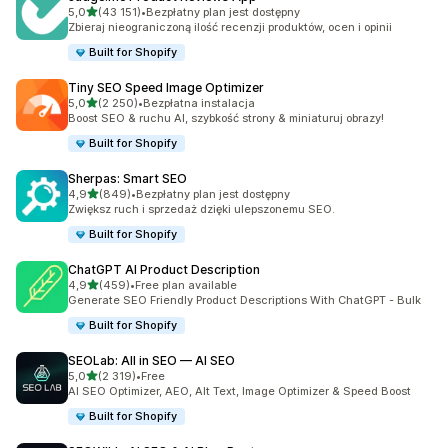
na 5 gwiazdek
5,0
(43 151)
•
Bezpłatny plan jest dostępny
Łączna liczba recenzji: 43151
Zbieraj nieograniczoną ilość recenzji produktów, ocen i opinii
Built for Shopify
Tiny SEO Speed Image Optimizer
na 5 gwiazdek
5,0
(2 250)
•
Bezpłatna instalacja
Łączna liczba recenzji: 2250
Boost SEO & ruchu AI, szybkość strony & miniaturuj obrazy!
Built for Shopify
Sherpas: Smart SEO
na 5 gwiazdek
4,9
(849)
•
Bezpłatny plan jest dostępny
Łączna liczba recenzji: 849
Zwiększ ruch i sprzedaż dzięki ulepszonemu SEO.
Built for Shopify
ChatGPT AI Product Description
na 5 gwiazdek
4,9
(459)
•
Free plan available
Łączna liczba recenzji: 459
Generate SEO Friendly Product Descriptions With ChatGPT - Bulk
Built for Shopify
SEOLab: All in SEO — AI SEO
na 5 gwiazdek
5,0
(2 319)
•
Free
Łączna liczba recenzji: 2319
AI SEO Optimizer, AEO, Alt Text, Image Optimizer & Speed Boost
Built for Shopify