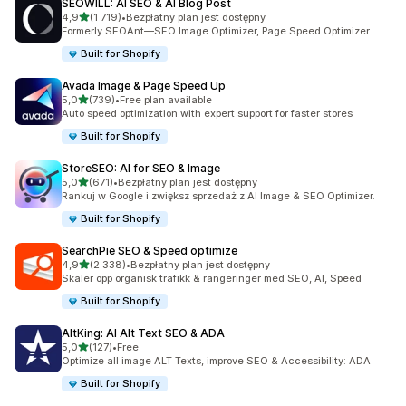
SEOWILL: AI SEO & AI Blog Post
na 5 gwiazdek
4,9
(1 719)
•
Bezpłatny plan jest dostępny
Łączna liczba recenzji: 1719
Formerly SEOAnt—SEO Image Optimizer, Page Speed Optimizer
Built for Shopify
Avada Image & Page Speed Up
na 5 gwiazdek
5,0
(739)
•
Free plan available
Łączna liczba recenzji: 739
Auto speed optimization with expert support for faster stores
Built for Shopify
StoreSEO: AI for SEO & Image
na 5 gwiazdek
5,0
(671)
•
Bezpłatny plan jest dostępny
Łączna liczba recenzji: 671
Rankuj w Google i zwiększ sprzedaż z AI Image & SEO Optimizer.
Built for Shopify
SearchPie SEO & Speed optimize
na 5 gwiazdek
4,9
(2 338)
•
Bezpłatny plan jest dostępny
Łączna liczba recenzji: 2338
Skaler opp organisk trafikk & rangeringer med SEO, AI, Speed
Built for Shopify
AltKing: AI Alt Text SEO & ADA
na 5 gwiazdek
5,0
(127)
•
Free
Łączna liczba recenzji: 127
Optimize all image ALT Texts, improve SEO & Accessibility: ADA
Built for Shopify