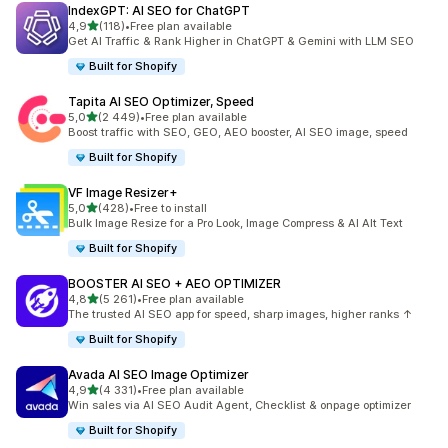
IndexGPT: AI SEO for ChatGPT
na 5 gwiazdek
4,9
(118)
•
Free plan available
Łączna liczba recenzji: 118
Get AI Traffic & Rank Higher in ChatGPT & Gemini with LLM SEO
Built for Shopify
Tapita AI SEO Optimizer, Speed
na 5 gwiazdek
5,0
(2 449)
•
Free plan available
Łączna liczba recenzji: 2449
Boost traffic with SEO, GEO, AEO booster, AI SEO image, speed
Built for Shopify
VF Image Resizer+
na 5 gwiazdek
5,0
(428)
•
Free to install
Łączna liczba recenzji: 428
Bulk Image Resize for a Pro Look, Image Compress & AI Alt Text
Built for Shopify
BOOSTER AI SEO + AEO OPTIMIZER
na 5 gwiazdek
4,8
(5 261)
•
Free plan available
Łączna liczba recenzji: 5261
The trusted AI SEO app for speed, sharp images, higher ranks ↑
Built for Shopify
Avada AI SEO Image Optimizer
na 5 gwiazdek
4,9
(4 331)
•
Free plan available
Łączna liczba recenzji: 4331
Win sales via AI SEO Audit Agent, Checklist & onpage optimizer
Built for Shopify