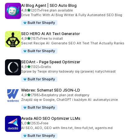
AI Blog Agent | SEO Auto Blog
na 5 gwiazdek
4,8
(207)
•
Free plan available
Łączna liczba recenzji: 207
Drive Traffic With AI Blog Writer & Fully Automated SEO Blog
Built for Shopify
SEO HERO AI Alt Text Generator
na 5 gwiazdek
4,9
(157)
•
Free to install
Łączna liczba recenzji: 157
Secret Recipe AI: Generate SEO Alt Text That Actually Ranks
Built for Shopify
SEOAnt ‑ Page Speed Optimizer
na 5 gwiazdek
4,9
(132)
•
Gratis
Łączna liczba recenzji: 132
Spraw by Twoje strony ładowały się (prawie) natychmiast
Built for Shopify
Webrex: Schemat SEO JSON‑LD
na 5 gwiazdek
4,9
(798)
•
Bezpłatny plan jest dostępny
Łączna liczba recenzji: 798
Znajdź się w Google, ChatGPT i każdym AI: automatycznie
Built for Shopify
Avada AEO SEO Optimizer LLMs
na 5 gwiazdek
5,0
(353)
•
Free
Łączna liczba recenzji: 353
AI SEO, AEO, GEO with llms.txt, llms-full,txt, agents.md
Built for Shopify