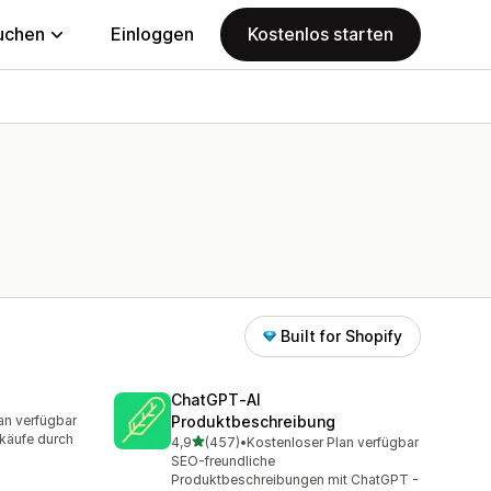
uchen
Einloggen
Kostenlos starten
Built for Shopify
ChatGPT‑AI
an verfügbar
Produktbeschreibung
mt
rkäufe durch
von 5 Sternen
4,9
(457)
•
Kostenloser Plan verfügbar
457 Rezensionen insgesamt
SEO-freundliche
Produktbeschreibungen mit ChatGPT -