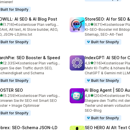
imieren!
Built for Shopify
OWILL: AI SEO & AI Blog Post
StoreSEO: AI for SEO 
von 5 Sternen
von 5 Sternen
(1.716)
•
Kostenloser Plan verfügbar
5,0
(671)
•
Kostenloser Pl
6 Rezensionen insgesamt
671 Rezensionen insgesa
Ant, Alt text, AI Store builder, AEO,
KI-SEO-Booster mit Bildopt
, JSON-LD,llms.txt
Sitemap, SEO-Alt-Text
Built for Shopify
Built for Shopify
archPie: SEO Booster & Speed
IndexGPT: AI SEO for
von 5 Sternen
von 5 Sternen
(2.335)
•
Kostenloser Plan verfügbar
4,9
(116)
•
Kostenloser Pla
5 Rezensionen insgesamt
116 Rezensionen insgesam
igern Sie den Traffic durch SEO,
Mehr KI-Traffic & höhere R
chwindigkeit und Schema
ChatGPT & Gemini mit LL
Built for Shopify
Built for Shopify
OSTER SEO
AI Blog Agent | SEO A
von 5 Sternen
von 5 Sternen
(5.259)
•
Kostenloser Plan verfügbar
4,8
(204)
•
Kostenloser Pl
9 Rezensionen insgesamt
204 Rezensionen insgesa
imieren Sie Ihr SEO mit Smart SEO
Steigere den Traffic mit d
ster + Image Optimiser
Texter und einem vollautom
SEO-Blog
Built for Shopify
Built for Shopify
brex: SEO‑Schema JSON‑LD
SEO HERO AI Alt Text 