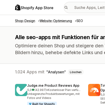
Shopify App Store
Shop-Design
Website-Optimierung
SEO
Alle seo-apps mit Funktionen für a
Optimiere deinen Shop und steigere den T
Bildern hinzu, behebe defekte Links und 
1.024 Apps mit
Analysen
Löschen
Judge.me Product Reviews App
Ti
von 5 Sternen
5,0
(42.997)
•
Kostenloser Plan verfügbar
Op
42997 Rezensionen insgesamt
Unbegrenzte Produktbewertungen, mit
5,0
224
Fotos und Videos
SEO
Sei
Built for Shopify