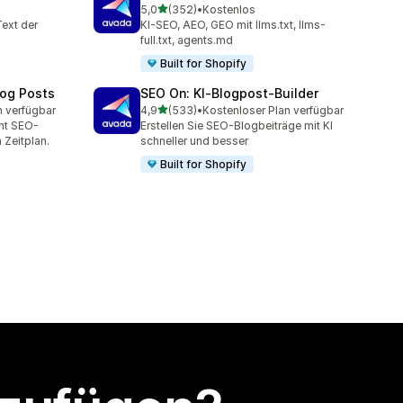
von 5 Sternen
5,0
(352)
•
Kostenlos
mt
352 Rezensionen insgesamt
Text der
KI-SEO, AEO, GEO mit llms.txt, llms-
full.txt, agents.md
Built for Shopify
log Posts
SEO On: KI‑Blogpost‑Builder
von 5 Sternen
n verfügbar
4,9
(533)
•
Kostenloser Plan verfügbar
t
533 Rezensionen insgesamt
cht SEO-
Erstellen Sie SEO-Blogbeiträge mit KI
 Zeitplan.
schneller und besser
Built for Shopify