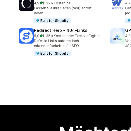
von 5 Sternen
4,9
(132)
•
Kostenlos
4,9
132 Rezensionen insgesamt
796
Lassen Sie Ihre Seiten (fast) sofort
Gef
laden
jed
Built for Shopify
Redirect Hero ‑ 404‑Links
GP
von 5 Sternen
5,0
(136)
•
Kostenloser Test verfügbar
4,9
136 Rezensionen insgesamt
119
Defekte Links automatisch
Von
erkennen/beheben für SEO
JS
Built for Shopify