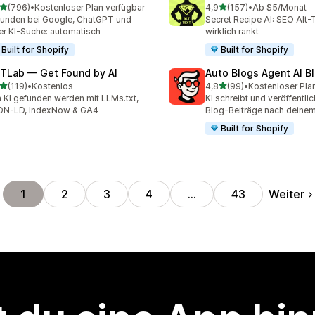
von 5 Sternen
von 5 Sternen
(796)
•
Kostenloser Plan verfügbar
4,9
(157)
•
Ab $5/Monat
 Rezensionen insgesamt
157 Rezensionen insgesa
unden bei Google, ChatGPT und
Secret Recipe AI: SEO Alt-
er KI-Suche: automatisch
wirklich rankt
Built for Shopify
Built for Shopify
TLab — Get Found by AI
Auto Blogs Agent AI B
von 5 Sternen
von 5 Sternen
(119)
•
Kostenlos
4,8
(99)
•
Kostenloser Pla
 Rezensionen insgesamt
99 Rezensionen insgesam
 KI gefunden werden mit LLMs.txt,
KI schreibt und veröffentli
ON-LD, IndexNow & GA4
Blog-Beiträge nach deinem
Built for Shopify
Weiter
1
2
3
4
…
43