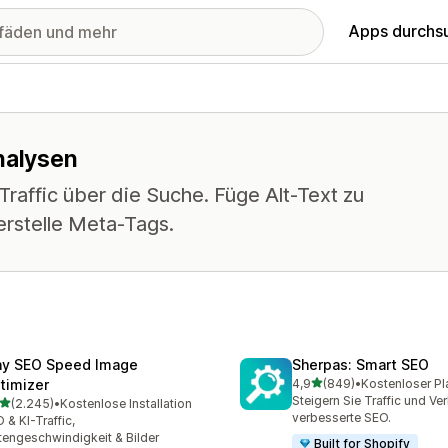
Apps durchs
nalysen
raffic über die Suche. Füge Alt-Text zu
erstelle Meta-Tags.
ny SEO Speed Image
Sherpas: Smart SEO
von 5 Sternen
timizer
4,9
(849)
•
Kostenloser Pl
849 Rezensionen insgesa
Steigern Sie Traffic und Ve
von 5 Sternen
(2.245)
•
Kostenlose Installation
5 Rezensionen insgesamt
verbesserte SEO.
 & KI-Traffic,
tengeschwindigkeit & Bilder
Built for Shopify