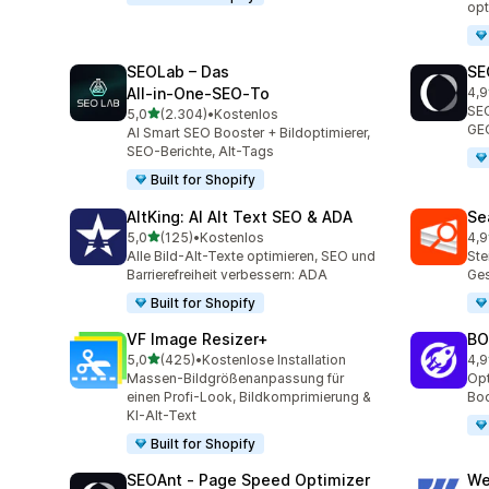
opt
SEOLab – Das
SE
All‑in‑One‑SEO‑To
4,9
171
SEO
von 5 Sternen
5,0
(2.304)
•
Kostenlos
2304 Rezensionen insgesamt
GEO
AI Smart SEO Booster + Bildoptimierer,
SEO-Berichte, Alt-Tags
Built for Shopify
AltKing: AI Alt Text SEO & ADA
Se
von 5 Sternen
5,0
(125)
•
Kostenlos
4,9
125 Rezensionen insgesamt
233
Alle Bild-Alt-Texte optimieren, SEO und
Ste
Barrierefreiheit verbessern: ADA
Ges
Built for Shopify
VF Image Resizer+
BO
von 5 Sternen
5,0
(425)
•
Kostenlose Installation
4,9
425 Rezensionen insgesamt
525
Massen-Bildgrößenanpassung für
Opt
einen Profi-Look, Bildkomprimierung &
Boo
KI-Alt-Text
Built for Shopify
SEOAnt ‑ Page Speed Optimizer
We