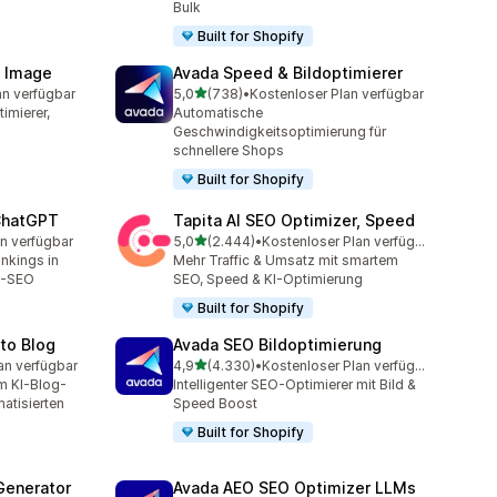
Bulk
Built for Shopify
& Image
Avada Speed & Bildoptimierer
von 5 Sternen
an verfügbar
5,0
(738)
•
Kostenloser Plan verfügbar
mt
738 Rezensionen insgesamt
imierer,
Automatische
Geschwindigkeitsoptimierung für
schnellere Shops
Built for Shopify
 ChatGPT
Tapita AI SEO Optimizer, Speed
von 5 Sternen
n verfügbar
5,0
(2.444)
•
Kostenloser Plan verfügbar
t
2444 Rezensionen insgesamt
ankings in
Mehr Traffic & Umsatz mit smartem
M-SEO
SEO, Speed & KI-Optimierung
Built for Shopify
uto Blog
Avada SEO Bildoptimierung
von 5 Sternen
an verfügbar
4,9
(4.330)
•
Kostenloser Plan verfügbar
mt
4330 Rezensionen insgesamt
em KI-Blog-
Intelligenter SEO-Optimierer mit Bild &
atisierten
Speed Boost
Built for Shopify
Generator
Avada AEO SEO Optimizer LLMs