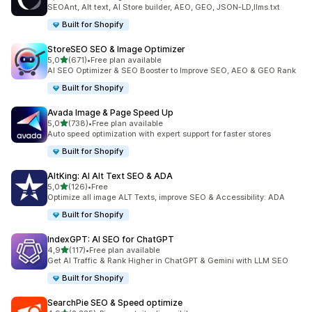
1717 recensioni totali
SEOAnt, Alt text, AI Store builder, AEO, GEO, JSON-LD,llms.txt
Built for Shopify
StoreSEO SEO & Image Optimizer
stelle su 5
5,0
(671)
•
Free plan available
671 recensioni totali
AI SEO Optimizer & SEO Booster to Improve SEO, AEO & GEO Rank
Built for Shopify
Avada Image & Page Speed Up
stelle su 5
5,0
(738)
•
Free plan available
738 recensioni totali
Auto speed optimization with expert support for faster stores
Built for Shopify
AltKing: AI Alt Text SEO & ADA
stelle su 5
5,0
(126)
•
Free
126 recensioni totali
Optimize all image ALT Texts, improve SEO & Accessibility: ADA
Built for Shopify
IndexGPT: AI SEO for ChatGPT
stelle su 5
4,9
(117)
•
Free plan available
117 recensioni totali
Get AI Traffic & Rank Higher in ChatGPT & Gemini with LLM SEO
Built for Shopify
SearchPie SEO & Speed optimize