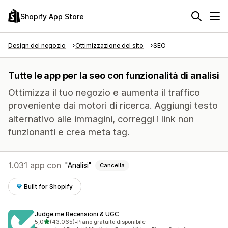
Shopify App Store
Design del negozio
Ottimizzazione del sito
SEO
Tutte le app per la seo con funzionalità di analisi
Ottimizza il tuo negozio e aumenta il traffico
proveniente dai motori di ricerca. Aggiungi testo
alternativo alle immagini, correggi i link non
funzionanti e crea meta tag.
1.031 app con
Analisi
Cancella
Built for Shopify
Judge.me Recensioni & UGC
stelle su 5
5,0
(43.065)
•
Piano gratuito disponibile
43065 recensioni totali