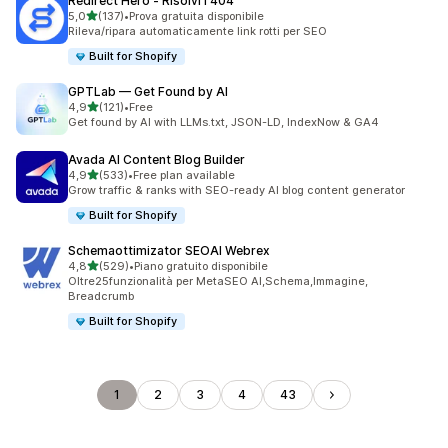
Redirect Hero ‑ Risolvi i 404
stelle su 5
5,0
(137)
•
Prova gratuita disponibile
137 recensioni totali
Rileva/ripara automaticamente link rotti per SEO
Built for Shopify
GPTLab — Get Found by AI
stelle su 5
4,9
(121)
•
Free
121 recensioni totali
Get found by AI with LLMs.txt, JSON-LD, IndexNow & GA4
Avada AI Content Blog Builder
stelle su 5
4,9
(533)
•
Free plan available
533 recensioni totali
Grow traffic & ranks with SEO-ready AI blog content generator
Built for Shopify
Schemaottimizator SEOAI Webrex
stelle su 5
4,8
(529)
•
Piano gratuito disponibile
529 recensioni totali
Oltre25funzionalità per MetaSEO AI,Schema,Immagine,
Breadcrumb
Built for Shopify
1
2
3
4
43