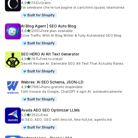
stelle su 5
4,9
(132)
•
Gratis
132 recensioni totali
Fai sembrare che le tue pagine si carichino (quasi) istantanea
Built for Shopify
AI Blog Agent | SEO Auto Blog
stelle su 5
4,8
(205)
•
Free plan available
205 recensioni totali
Drive Traffic With AI Blog Writer & Fully Automated SEO Blog
Built for Shopify
SEO HERO AI Alt Text Generator
stelle su 5
4,9
(157)
•
Free to install
157 recensioni totali
Secret Recipe AI: Generate SEO Alt Text That Actually Ranks
Built for Shopify
Webrex: AI SEO Schema, JSON‑LD
stelle su 5
4,9
(798)
•
Piano gratuito disponibile
798 recensioni totali
Fatti trovare da Google, ChatGPT e ogni AI: automaticamente
Built for Shopify
Avada AEO SEO Optimizer LLMs
stelle su 5
5,0
(352)
•
Free
352 recensioni totali
AI SEO, AEO, GEO with llms.txt, llms-full,txt, agents.md
Built for Shopify