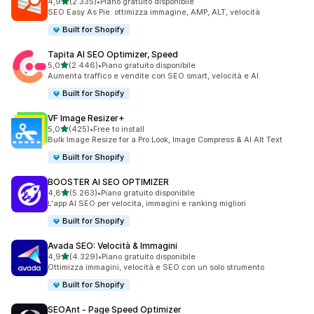
stelle su 5
4,9
(2.335)
•
Piano gratuito disponibile
2335 recensioni totali
SEO Easy As Pie: ottimizza immagine, AMP, ALT, velocità
Built for Shopify
Tapita AI SEO Optimizer, Speed
stelle su 5
5,0
(2.446)
•
Piano gratuito disponibile
2446 recensioni totali
Aumenta traffico e vendite con SEO smart, velocità e AI.
Built for Shopify
VF Image Resizer+
stelle su 5
5,0
(425)
•
Free to install
425 recensioni totali
Bulk Image Resize for a Pro Look, Image Compress & AI Alt Text
Built for Shopify
BOOSTER AI SEO OPTIMIZER
stelle su 5
4,8
(5.263)
•
Piano gratuito disponibile
5263 recensioni totali
L'app AI SEO per velocita, immagini e ranking migliori
Built for Shopify
Avada SEO: Velocità & Immagini
stelle su 5
4,9
(4.329)
•
Piano gratuito disponibile
4329 recensioni totali
Ottimizza immagini, velocità e SEO con un solo strumento
Built for Shopify
SEOAnt ‑ Page Speed Optimizer