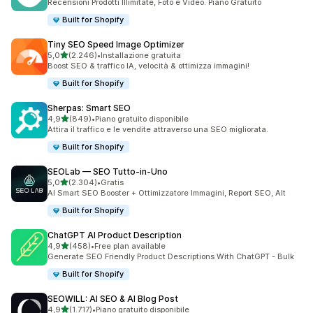
Recensioni Prodotti Illimitate, Foto e Video. Piano Gratuito
Built for Shopify
Tiny SEO Speed Image Optimizer
stelle su 5
5,0
(2.246)
•
Installazione gratuita
2246 recensioni totali
Boost SEO & traffico IA, velocità & ottimizza immagini!
Built for Shopify
Sherpas: Smart SEO
stelle su 5
4,9
(849)
•
Piano gratuito disponibile
849 recensioni totali
Attira il traffico e le vendite attraverso una SEO migliorata.
Built for Shopify
SEOLab — SEO Tutto‑in‑Uno
stelle su 5
5,0
(2.304)
•
Gratis
2304 recensioni totali
AI Smart SEO Booster + Ottimizzatore Immagini, Report SEO, Alt
Built for Shopify
ChatGPT AI Product Description
stelle su 5
4,9
(458)
•
Free plan available
458 recensioni totali
Generate SEO Friendly Product Descriptions With ChatGPT - Bulk
Built for Shopify
SEOWILL: AI SEO & AI Blog Post
stelle su 5
4,9
(1.717)
•
Piano gratuito disponibile