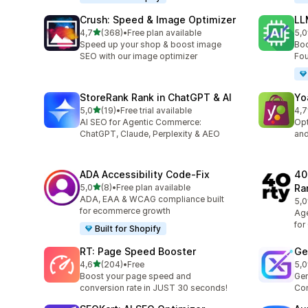
Crush: Speed & Image Optimizer
LL
stelle su 5
4,7
(368)
•
Free plan available
5,0
368 recensioni totali
8 r
Speed up your shop & boost image
Boo
SEO with our image optimizer
Fou
StoreRank Rank in ChatGPT & AI
Yo
stelle su 5
5,0
(19)
•
Free trial available
4,7
19 recensioni totali
157
AI SEO for Agentic Commerce:
Opt
ChatGPT, Claude, Perplexity & AEO
and
ADA Accessibility Code‑Fix
40
stelle su 5
5,0
(8)
•
Free plan available
Ra
8 recensioni totali
ADA, EAA & WCAG compliance built
5,0
13 
for ecommerce growth
Age
for
Built for Shopify
RT: Page Speed Booster
Ge
stelle su 5
4,6
(204)
•
Free
5,0
204 recensioni totali
10 
Boost your page speed and
Gen
conversion rate in JUST 30 seconds!
Con