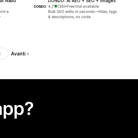
di Nabu
DONDO: AI AEO + SEO + Images
stelle su 5
4,7
(36)
•
Free trial available
36 recensioni totali
xml e
Bulk SEO edits in seconds—titles, tags
w
& descriptions, no code
Avanti
3
app?