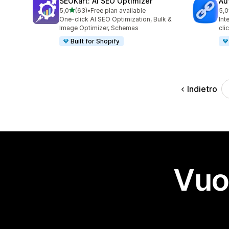
SEOKart: AI SEO Optimizer
Au
stelle su 5
5,0
(63)
•
Free plan available
5,0
63 recensioni totali
22 
One-click AI SEO Optimization, Bulk &
Int
Image Optimizer, Schemas
cli
Built for Shopify
Indietro
Vuo