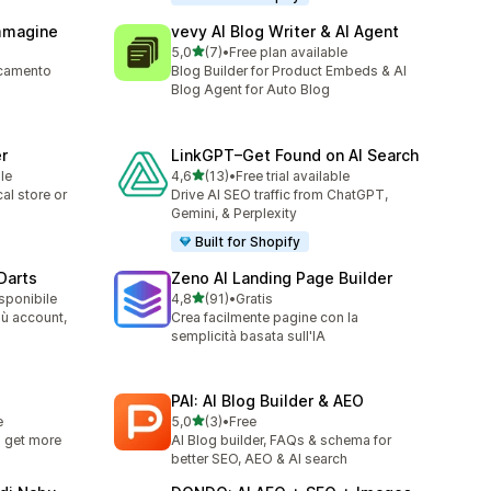
Immagine
vevy AI Blog Writer & AI Agent
stelle su 5
5,0
(7)
•
Free plan available
7 recensioni totali
icamento
Blog Builder for Product Embeds & AI
i
Blog Agent for Auto Blog
r
LinkGPT–Get Found on AI Search
stelle su 5
le
4,6
(13)
•
Free trial available
13 recensioni totali
al store or
Drive AI SEO traffic from ChatGPT,
Gemini, & Perplexity
Built for Shopify
 Darts
Zeno AI Landing Page Builder
stelle su 5
isponibile
4,8
(91)
•
Gratis
91 recensioni totali
iù account,
Crea facilmente pagine con la
semplicità basata sull'IA
PAI: AI Blog Builder & AEO
stelle su 5
e
5,0
(3)
•
Free
3 recensioni totali
 get more
AI Blog builder, FAQs & schema for
better SEO, AEO & AI search