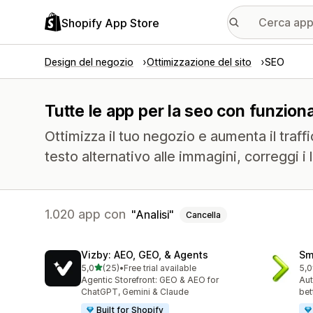
Shopify App Store
Design del negozio
Ottimizzazione del sito
SEO
Tutte le app per la seo con funzional
Ottimizza il tuo negozio e aumenta il traff
testo alternativo alle immagini, correggi i
1.020 app con
Analisi
Cancella
Vizby: AEO, GEO, & Agents
Sm
stelle su 5
5,0
(25)
•
Free trial available
5,0
25 recensioni totali
3 r
Agentic Storefront: GEO & AEO for
Aut
ChatGPT, Gemini & Claude
bet
Built for Shopify