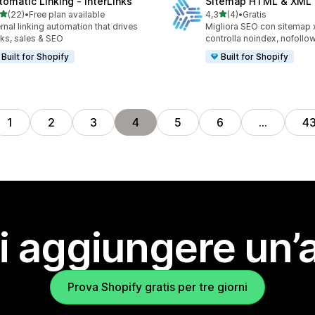
tomatic Linking ‑ InterLinks
Sitemap HTML & XML 
stelle su 5
stelle su 5
(22)
•
Free plan available
4,3
(4)
•
Gratis
recensioni totali
4 recensioni totali
ernal linking automation that drives
Migliora SEO con sitemap 
cks, sales & SEO
controlla noindex, nofollo
Built for Shopify
Built for Shopify
1
2
3
4
5
6
…
4
i aggiungere un’
Prova Shopify gratis per tre giorni