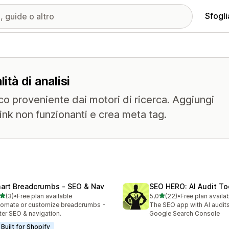
Sfogli
ità di analisi
ico proveniente dai motori di ricerca. Aggiungi
 link non funzionanti e crea meta tag.
art Breadcrumbs ‑ SEO & Nav
SEO HERO: AI Audit To
stelle su 5
stelle su 5
(3)
•
Free plan available
5,0
(22)
•
Free plan availa
ecensioni totali
22 recensioni totali
omate or customize breadcrumbs -
The SEO app with AI audits,
ter SEO & navigation.
Google Search Console
Built for Shopify