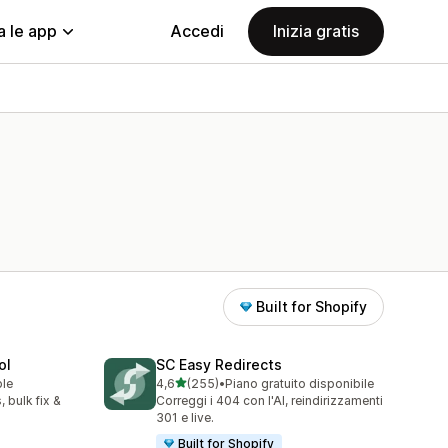
a le app
Accedi
Inizia gratis
Built for Shopify
ol
SC Easy Redirects
stelle su 5
ble
4,6
(255)
•
Piano gratuito disponibile
255 recensioni totali
 bulk fix &
Correggi i 404 con l'AI, reindirizzamenti
301 e live.
Built for Shopify