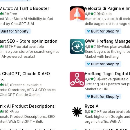
Ms.txt: AI Traffic Booster
Velocità di Pagina e 
stelle su 5
stelle su 5
(8)
•
Free
4,8
(19)
•
Gratis
ecensioni totali
19 recensioni totali
st Your Store AI Visibility to Get
Aumenta la velocità di car
nd by ChatGPT & AI
delle pagine del tuo negoz
Built for Shopify
Built for Shopify
ast SEO ‑ Store optimization
GWA: Hreflang Manage
stelle su 5
stelle su 5
(157)
•
Free trial available
4,9
(16)
•
Free plan availab
 recensioni totali
16 recensioni totali
imize your store for search engines
Send buyers to the right loc
 AI-powered results!
Market with hreflang
Built for Shopify
: ChatGPT, Claude & AEO
Hreflang Tags: Digital
stelle su 5
nk
4,8
(18)
•
Prova gratuita d
18 recensioni totali
Hreflang SEO perfetti per p
stelle su 5
(13)
•
Free trial available
recensioni totali
Markets o URL.
ntic Storefront, AEO & GEO sales
 ChatGPT Claude Gemini
Built for Shopify
nix AI Product Descriptions
Ryze AI
stelle su 5
stelle su 5
(10)
•
Free
5,0
(1)
•
Free plan availabl
recensioni totali
1 recensioni totali
erate Product Descriptions, SEO
Rank higher on Google and
tent With ChatGPT - Bulk
organic traffic. With AI.