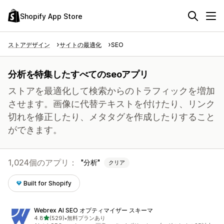
Shopify App Store
ストアデザイン
サイトの最適化
SEO
分析を特集したすべてのseoアプリ
ストアを最適化して検索からのトラフィックを増加
させます。画像に代替テキストを付けたり、リンク
切れを修正したり、メタタグを作成したりすること
ができます。
1,024個のアプリ：
分析
クリア
Built for Shopify
Webrex AI SEO オプティマイザー スキーマ
5つ星中
4.8
(529)
•
無料プランあり
合計レビュー数：529件