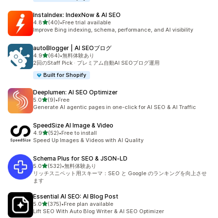
InstaIndex: IndexNow & AI SEO
5つ星中
4.8
(40)
•
Free trial available
合計レビュー数：40件
Improve Bing indexing, schema, performance, and AI visibility
autoBlogger | AI SEOブログ
5つ星中
4.9
(64)
•
無料体験あり
合計レビュー数：64件
2回のStaff Pick · プレミアム自動AI SEOブログ運用
Built for Shopify
Deeplumen: AI SEO Optimizer
5つ星中
5.0
(9)
•
Free
合計レビュー数：9件
Generate AI agentic pages in one-click for AI SEO & AI Traffic
SpeedSize AI Image & Video
5つ星中
4.9
(52)
•
Free to install
合計レビュー数：52件
Speed Up Images & Videos with AI Quality
Schema Plus for SEO & JSON‑LD
5つ星中
5.0
(532)
•
無料体験あり
合計レビュー数：532件
リッチスニペット用スキーマ：SEO と Google のランキングを向上させ
ます
Essential AI SEO: AI Blog Post
5つ星中
5.0
(375)
•
Free plan available
合計レビュー数：375件
Lift SEO With Auto Blog Writer & AI SEO Optimizer