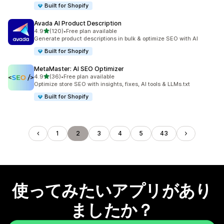
Built for Shopify
Avada AI Product Description
5つ星中
4.9
(120)
•
Free plan available
合計レビュー数：120件
Generate product descriptions in bulk & optimize SEO with AI
Built for Shopify
MetaMaster: AI SEO Optimizer
5つ星中
4.9
(36)
•
Free plan available
合計レビュー数：36件
Optimize store SEO with insights, fixes, AI tools & LLMs.txt
Built for Shopify
1
2
3
4
5
43
使ってみたいアプリがあり
ましたか？