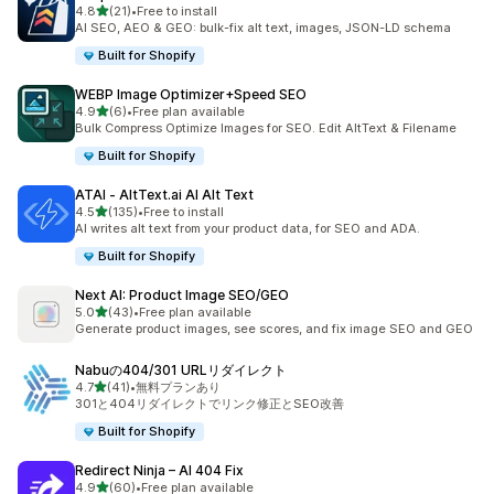
5つ星中
4.8
(21)
•
Free to install
合計レビュー数：21件
AI SEO, AEO & GEO: bulk-fix alt text, images, JSON-LD schema
Built for Shopify
WEBP Image Optimizer+Speed SEO
5つ星中
4.9
(6)
•
Free plan available
合計レビュー数：6件
Bulk Compress Optimize Images for SEO. Edit AltText & Filename
Built for Shopify
ATAI ‑ AltText.ai AI Alt Text
5つ星中
4.5
(135)
•
Free to install
合計レビュー数：135件
AI writes alt text from your product data, for SEO and ADA.
Built for Shopify
Next AI: Product Image SEO/GEO
5つ星中
5.0
(43)
•
Free plan available
合計レビュー数：43件
Generate product images, see scores, and fix image SEO and GEO
Nabuの404/301 URLリダイレクト
5つ星中
4.7
(41)
•
無料プランあり
合計レビュー数：41件
301と404リダイレクトでリンク修正とSEO改善
Built for Shopify
Redirect Ninja – AI 404 Fix
5つ星中
4.9
(60)
•
Free plan available