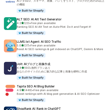
AIメタSEO、スキーマ、画像、パンくずリスト、ブログのための25以上
の機能
Built for Shopify
ALT SEO: AI Alt Text Generator
5つ星中
4.2
(23)
•
Free plan available
合計レビュー数：23件
Ranking SEO AI Alt Text on Auto‑Pilot. Do it and Forget it!
Built for Shopify
LLMS.txt Agent: AI SEO Traffic
5つ星中
5.0
(37)
•
Free plan available
合計レビュー数：37件
Boost AI SEO rankings & get indexed on ChatGPT, Gemini & More
Built for Shopify
Jolt: AIブログと画像作成
5つ星中
4.4
(60)
•
無料プランあり
合計レビュー数：60件
あなたのサイトのために魅力的な記事と画像を瞬時に作成
Built for Shopify
Tapita SEO AI Blog Builder
5つ星中
4.9
(448)
•
Free plan available
合計レビュー数：448件
Boost rankings with AI blog post generation & AI SEO Optimizer
Built for Shopify
ShopRank AI: Rank in ChatGPT