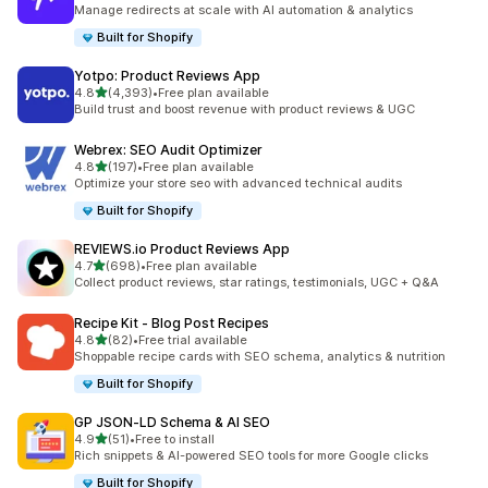
合計レビュー数：60件
Manage redirects at scale with AI automation & analytics
Built for Shopify
Yotpo: Product Reviews App
5つ星中
4.8
(4,393)
•
Free plan available
合計レビュー数：4393件
Build trust and boost revenue with product reviews & UGC
Webrex: SEO Audit Optimizer
5つ星中
4.8
(197)
•
Free plan available
合計レビュー数：197件
Optimize your store seo with advanced technical audits
Built for Shopify
REVIEWS.io Product Reviews App
5つ星中
4.7
(698)
•
Free plan available
合計レビュー数：698件
Collect product reviews, star ratings, testimonials, UGC + Q&A
Recipe Kit ‑ Blog Post Recipes
5つ星中
4.8
(82)
•
Free trial available
合計レビュー数：82件
Shoppable recipe cards with SEO schema, analytics & nutrition
Built for Shopify
GP JSON‑LD Schema & AI SEO
5つ星中
4.9
(51)
•
Free to install
合計レビュー数：51件
Rich snippets & AI-powered SEO tools for more Google clicks
Built for Shopify