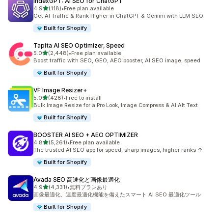
IndexGPT: AI SEO for ChatGPT
5つ星中
4.9
(118)
•
Free plan available
合計レビュー数：118件
Get AI Traffic & Rank Higher in ChatGPT & Gemini with LLM SEO
Built for Shopify
Tapita AI SEO Optimizer, Speed
5つ星中
5.0
(2,448)
•
Free plan available
合計レビュー数：2448件
Boost traffic with SEO, GEO, AEO booster, AI SEO image, speed
Built for Shopify
VF Image Resizer+
5つ星中
5.0
(428)
•
Free to install
合計レビュー数：428件
Bulk Image Resize for a Pro Look, Image Compress & AI Alt Text
Built for Shopify
BOOSTER AI SEO + AEO OPTIMIZER
5つ星中
4.8
(5,261)
•
Free plan available
合計レビュー数：5261件
The trusted AI SEO app for speed, sharp images, higher ranks ↑
Built for Shopify
Avada SEO 高速化と画像最適化
5つ星中
4.9
(4,331)
•
無料プランあり
合計レビュー数：4331件
画像最適化、速度最適化機能を備えたスマート AI SEO 最適化ツール
Built for Shopify