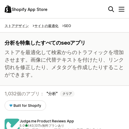
Shopify App Store
ストアデザイン
サイトの最適化
SEO
分析を特集したすべてのseoアプリ
ストアを最適化して検索からのトラフィックを増加
させます。画像に代替テキストを付けたり、リンク
切れを修正したり、メタタグを作成したりすること
ができます。
1,032個のアプリ：
分析
クリア
Built for Shopify
Judge.me Product Reviews App
5つ星中
5.0
(43,137)
•
無料プランあり
合計レビュー数：43137件