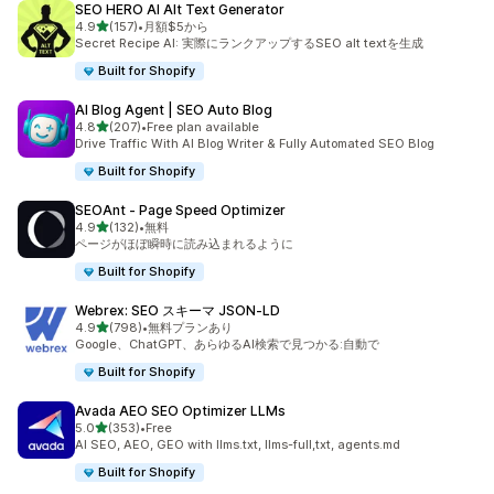
SEO HERO AI Alt Text Generator
5つ星中
4.9
(157)
•
月額$5から
合計レビュー数：157件
Secret Recipe AI: 実際にランクアップするSEO alt textを生成
Built for Shopify
AI Blog Agent | SEO Auto Blog
5つ星中
4.8
(207)
•
Free plan available
合計レビュー数：207件
Drive Traffic With AI Blog Writer & Fully Automated SEO Blog
Built for Shopify
SEOAnt ‑ Page Speed Optimizer
5つ星中
4.9
(132)
•
無料
合計レビュー数：132件
ページがほぼ瞬時に読み込まれるように
Built for Shopify
Webrex: SEO スキーマ JSON‑LD
5つ星中
4.9
(798)
•
無料プランあり
合計レビュー数：798件
Google、ChatGPT、あらゆるAI検索で見つかる:自動で
Built for Shopify
Avada AEO SEO Optimizer LLMs
5つ星中
5.0
(353)
•
Free
合計レビュー数：353件
AI SEO, AEO, GEO with llms.txt, llms-full,txt, agents.md
Built for Shopify