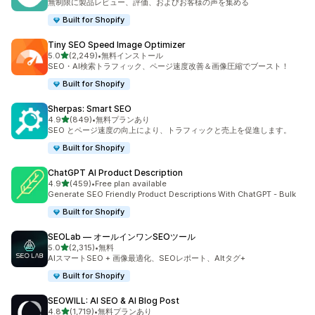
無制限に製品レビュー、評価、およびお客様の声を集める
Built for Shopify
Tiny SEO Speed Image Optimizer
5つ星中
5.0
(2,249)
•
無料インストール
合計レビュー数：2249件
SEO・AI検索トラフィック、ページ速度改善＆画像圧縮でブースト！
Built for Shopify
Sherpas: Smart SEO
5つ星中
4.9
(849)
•
無料プランあり
合計レビュー数：849件
SEO とページ速度の向上により、トラフィックと売上を促進します。
Built for Shopify
ChatGPT AI Product Description
5つ星中
4.9
(459)
•
Free plan available
合計レビュー数：459件
Generate SEO Friendly Product Descriptions With ChatGPT - Bulk
Built for Shopify
SEOLab — オールインワンSEOツール
5つ星中
5.0
(2,315)
•
無料
合計レビュー数：2315件
AIスマートSEO + 画像最適化、SEOレポート、Altタグ+
Built for Shopify
SEOWILL: AI SEO & AI Blog Post
5つ星中
4.8
(1,719)
•
無料プランあり