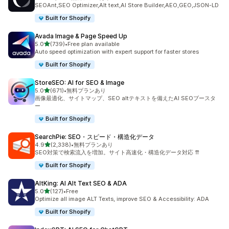
合計レビュー数：1719件
SEOAnt,SEO Optimizer,Alt text,AI Store Builder,AEO,GEO,JSON-LD
Built for Shopify
Avada Image & Page Speed Up
5つ星中
5.0
(739)
•
Free plan available
合計レビュー数：739件
Auto speed optimization with expert support for faster stores
Built for Shopify
StoreSEO: AI for SEO & Image
5つ星中
5.0
(671)
•
無料プランあり
合計レビュー数：671件
画像最適化、サイトマップ、SEO altテキストを備えたAI SEOブースタ
ー
Built for Shopify
SearchPie: SEO・スピード・構造化データ
5つ星中
4.9
(2,338)
•
無料プランあり
合計レビュー数：2338件
SEO対策で検索流入を増加。サイト高速化・構造化データ対応 ⇈
Built for Shopify
AltKing: AI Alt Text SEO & ADA
5つ星中
5.0
(127)
•
Free
合計レビュー数：127件
Optimize all image ALT Texts, improve SEO & Accessibility: ADA
Built for Shopify