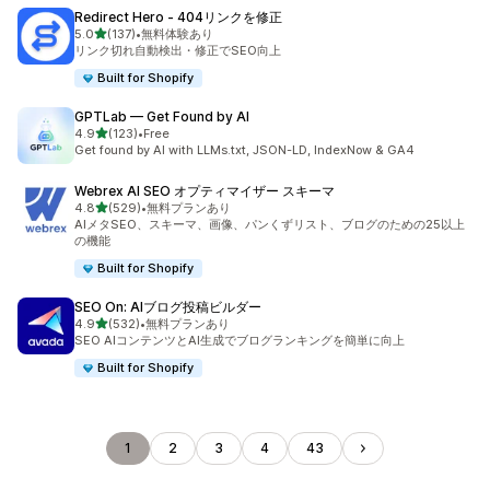
Redirect Hero ‑ 404リンクを修正
5つ星中
5.0
(137)
•
無料体験あり
合計レビュー数：137件
リンク切れ自動検出・修正でSEO向上
Built for Shopify
GPTLab — Get Found by AI
5つ星中
4.9
(123)
•
Free
合計レビュー数：123件
Get found by AI with LLMs.txt, JSON-LD, IndexNow & GA4
Webrex AI SEO オプティマイザー スキーマ
5つ星中
4.8
(529)
•
無料プランあり
合計レビュー数：529件
AIメタSEO、スキーマ、画像、パンくずリスト、ブログのための25以上
の機能
Built for Shopify
SEO On: AIブログ投稿ビルダー
5つ星中
4.9
(532)
•
無料プランあり
合計レビュー数：532件
SEO AIコンテンツとAI生成でブログランキングを簡単に向上
Built for Shopify
1
2
3
4
43