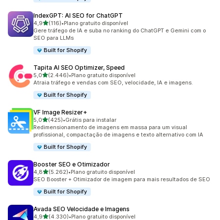
IndexGPT: AI SEO for ChatGPT
de 5 estrelas
4,9
(116)
•
Plano gratuito disponível
116 avaliações ao todo
Gere tráfego de IA e suba no ranking do ChatGPT e Gemini com o
SEO para LLMs
Built for Shopify
Tapita AI SEO Optimizer, Speed
de 5 estrelas
5,0
(2.446)
•
Plano gratuito disponível
2446 avaliações ao todo
Atraia tráfego e vendas com SEO, velocidade, IA e imagens.
Built for Shopify
VF Image Resizer+
de 5 estrelas
5,0
(425)
•
Grátis para instalar
425 avaliações ao todo
Redimensionamento de imagens em massa para um visual
profissional, compactação de imagens e texto alternativo com IA
Built for Shopify
Booster SEO e Otimizador
de 5 estrelas
4,8
(5.262)
•
Plano gratuito disponível
5262 avaliações ao todo
SEO Booster + Otimizador de imagem para mais resultados de SEO
Built for Shopify
Avada SEO Velocidade e Imagens
de 5 estrelas
4,9
(4.330)
•
Plano gratuito disponível
4330 avaliações ao todo