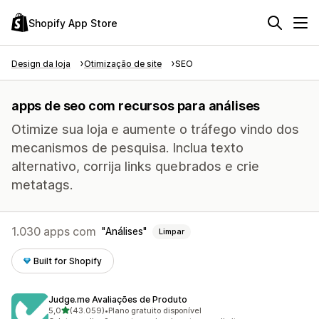
Shopify App Store
Design da loja
Otimização de site
SEO
apps de seo com recursos para análises
Otimize sua loja e aumente o tráfego vindo dos
mecanismos de pesquisa. Inclua texto
alternativo, corrija links quebrados e crie
metatags.
1.030 apps com
Análises
Limpar
Built for Shopify
Judge.me Avaliações de Produto
de 5 estrelas
5,0
(43.059)
•
Plano gratuito disponível
43059 avaliações ao todo