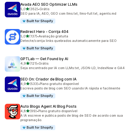
Avada AEO SEO Optimizer LLMs
de 5 estrelas
5,0
(352)
•
Grátis
352 avaliações ao todo
SEO para IA, AEO, GEO com llms.txt, llms-full.txt, agents.md
Built for Shopify
Redirect Hero ‑ Corrija 404
de 5 estrelas
5,0
(137)
•
Avaliação gratuita
137 avaliações ao todo
Detecte/corrija links quebrados automaticamente para SEO
Built for Shopify
GPTLab — Get Found by AI
de 5 estrelas
4,9
(121)
•
Grátis
121 avaliações ao todo
Seja encontrado por IA com LLMs.txt, JSON-LD, IndexNow e GA4
SEO On: Criador de Blog com IA
de 5 estrelas
4,9
(533)
•
Plano gratuito disponível
533 avaliações ao todo
Escreva posts de blog com SEO usando IA rápida e facilmente
Built for Shopify
Auto Blogs Agent AI Blog Posts
de 5 estrelas
4,8
(99)
•
Plano gratuito disponível
99 avaliações ao todo
A IA escreve e publica posts de blog de SEO de acordo com sua
programação.
Built for Shopify