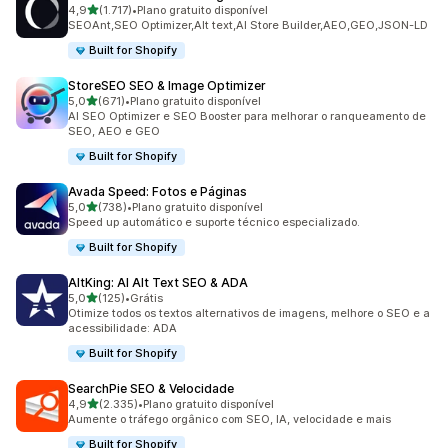
de 5 estrelas
4,9
(1.717)
•
Plano gratuito disponível
1717 avaliações ao todo
SEOAnt,SEO Optimizer,Alt text,AI Store Builder,AEO,GEO,JSON-LD
Built for Shopify
StoreSEO SEO & Image Optimizer
de 5 estrelas
5,0
(671)
•
Plano gratuito disponível
671 avaliações ao todo
AI SEO Optimizer e SEO Booster para melhorar o ranqueamento de
SEO, AEO e GEO
Built for Shopify
Avada Speed: Fotos e Páginas
de 5 estrelas
5,0
(738)
•
Plano gratuito disponível
738 avaliações ao todo
Speed up automático e suporte técnico especializado.
Built for Shopify
AltKing: AI Alt Text SEO & ADA
de 5 estrelas
5,0
(125)
•
Grátis
125 avaliações ao todo
Otimize todos os textos alternativos de imagens, melhore o SEO e a
acessibilidade: ADA
Built for Shopify
SearchPie SEO & Velocidade
de 5 estrelas
4,9
(2.335)
•
Plano gratuito disponível
2335 avaliações ao todo
Aumente o tráfego orgânico com SEO, IA, velocidade e mais
Built for Shopify