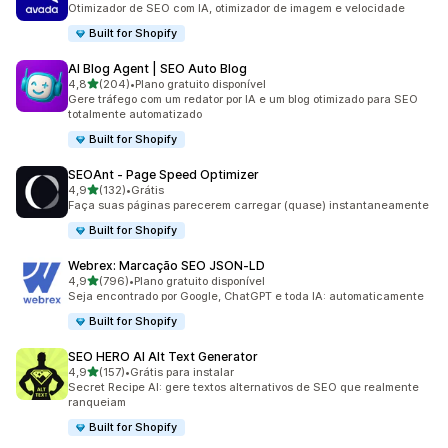
Otimizador de SEO com IA, otimizador de imagem e velocidade
Built for Shopify
AI Blog Agent | SEO Auto Blog
de 5 estrelas
4,8
(204)
•
Plano gratuito disponível
204 avaliações ao todo
Gere tráfego com um redator por IA e um blog otimizado para SEO
totalmente automatizado
Built for Shopify
SEOAnt ‑ Page Speed Optimizer
de 5 estrelas
4,9
(132)
•
Grátis
132 avaliações ao todo
Faça suas páginas parecerem carregar (quase) instantaneamente
Built for Shopify
Webrex: Marcação SEO JSON‑LD
de 5 estrelas
4,9
(796)
•
Plano gratuito disponível
796 avaliações ao todo
Seja encontrado por Google, ChatGPT e toda IA: automaticamente
Built for Shopify
SEO HERO AI Alt Text Generator
de 5 estrelas
4,9
(157)
•
Grátis para instalar
157 avaliações ao todo
Secret Recipe AI: gere textos alternativos de SEO que realmente
ranqueiam
Built for Shopify