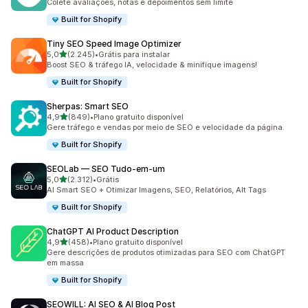
Colete avaliações, notas e depoimentos sem limite
Built for Shopify
Tiny SEO Speed Image Optimizer
de 5 estrelas
5,0
(2.245)
•
Grátis para instalar
2245 avaliações ao todo
Boost SEO & tráfego IA, velocidade & minifique imagens!
Built for Shopify
Sherpas: Smart SEO
de 5 estrelas
4,9
(849)
•
Plano gratuito disponível
849 avaliações ao todo
Gere tráfego e vendas por meio de SEO e velocidade da página.
Built for Shopify
SEOLab — SEO Tudo‑em‑um
de 5 estrelas
5,0
(2.312)
•
Grátis
2312 avaliações ao todo
AI Smart SEO + Otimizar Imagens, SEO, Relatórios, Alt Tags
Built for Shopify
ChatGPT AI Product Description
de 5 estrelas
4,9
(458)
•
Plano gratuito disponível
458 avaliações ao todo
Gere descrições de produtos otimizadas para SEO com ChatGPT
em massa
Built for Shopify
SEOWILL: AI SEO & AI Blog Post